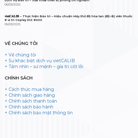
Dịch Vụ Bảo trì – Sửa chữa thiết bị phòng thí nghiệm.
06/03/2025
𝐯𝐢𝐞𝐭𝐂𝐀𝐋𝐈𝐁 – Thực hiện Bảo trì – Hiệu chuẩn Máy thử độ hòa tan (độ rã) viên thuốc
8 vị trí Copley DIS 8000
06/03/2025
VỀ CHÚNG TÔI
+ Về chúng tôi
+ Sự khác biệt dịch vụ vietCALIB
+ Tầm nhìn – sứ mệnh – gía trị cốt lõi
CHÍNH SÁCH
+ Cách thức mua hàng
+ Chính sách giao hàng
+ Chính sách thanh toán
+ Chính sách bảo hành
+ Chính sách bảo mật thông tin