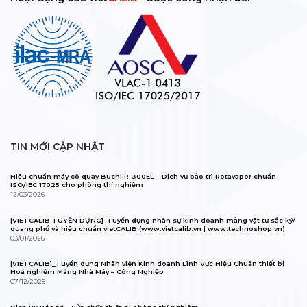
TIN MỚI CẬP NHẬT
Hiệu chuẩn máy cô quay Buchi R-300EL – Dịch vụ bảo trì Rotavapor chuẩn
ISO/IEC 17025 cho phòng thí nghiệm
12/03/2026
[VIETCALIB TUYỂN DỤNG]_Tuyển dụng nhân sự kinh doanh mảng vật tư sắc ký/
quang phổ và hiệu chuẩn vietCALIB (www.vietcalib.vn | www.technoshop.vn)
03/01/2026
[VIETCALIB]_Tuyển dụng Nhân viên Kinh doanh Lĩnh Vực Hiệu Chuẩn thiết bị
Hoá nghiệm Mảng Nhà Máy – Công Nghiệp
07/12/2025