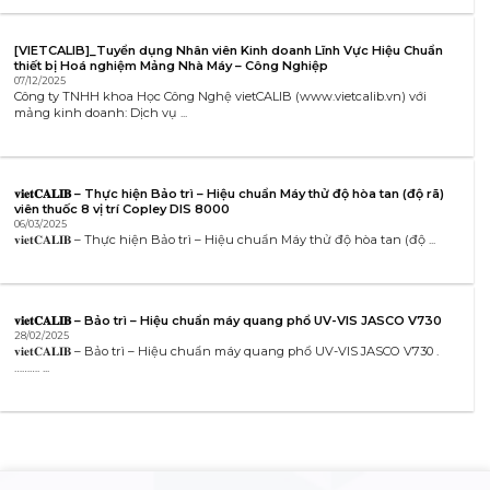
[VIETCALIB]_Tuyển dụng Nhân viên Kinh doanh Lĩnh Vực Hiệu Chuẩn
thiết bị Hoá nghiệm Mảng Nhà Máy – Công Nghiệp
07/12/2025
Công ty TNHH khoa Học Công Nghệ vietCALIB (www.vietcalib.vn) với
mảng kinh doanh: Dịch vụ ...
𝐯𝐢𝐞𝐭𝐂𝐀𝐋𝐈𝐁 – Thực hiện Bảo trì – Hiệu chuẩn Máy thử độ hòa tan (độ rã)
viên thuốc 8 vị trí Copley DIS 8000
06/03/2025
𝐯𝐢𝐞𝐭𝐂𝐀𝐋𝐈𝐁 – Thực hiện Bảo trì – Hiệu chuẩn Máy thử độ hòa tan (độ ...
𝐯𝐢𝐞𝐭𝐂𝐀𝐋𝐈𝐁 – Bảo trì – Hiệu chuẩn máy quang phổ UV-VIS JASCO V730
28/02/2025
𝐯𝐢𝐞𝐭𝐂𝐀𝐋𝐈𝐁 – Bảo trì – Hiệu chuẩn máy quang phổ UV-VIS JASCO V730 .
………. ...