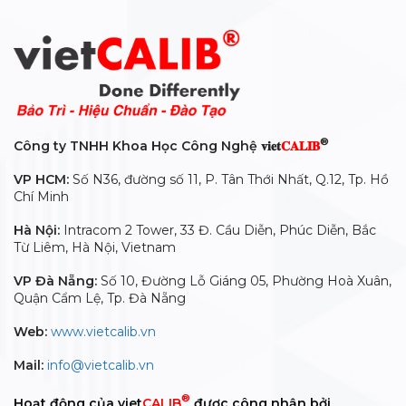
®
Công ty TNHH Khoa Học Công Nghệ 𝐯𝐢𝐞𝐭
𝐂𝐀𝐋𝐈𝐁
VP HCM:
Số N36, đường số 11, P. Tân Thới Nhất, Q.12, Tp. Hồ
Chí Minh
Hà Nội:
Intracom 2 Tower, 33 Đ. Cầu Diễn, Phúc Diễn, Bắc
Từ Liêm, Hà Nội, Vietnam
VP Đà Nẵng:
Số 10, Đường Lỗ Giáng 05, Phường Hoà Xuân,
Quận Cẩm Lệ, Tp. Đà Nẵng
Web:
www.vietcalib.vn
Mail:
info@vietcalib.vn
®
Hoạt động của viet
CALIB
được công nhận bởi