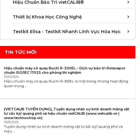
Á
D
Đ
H
K
N
Q
T
Hiệu Chuẩn Bảo Trì vietCALIB®
C
K
T
Thiết bị Khoa Học Công Nghệ
K
K
K
K
K
K
K
K
K
K
K
K
Testkit Elisa - Testkit Nhanh Lĩnh Vực Hóa Học
TIN TỨC MỚI
Hiệu chuẩn máy cô quay Buchi R-300EL – Dịch vụ bảo trì Rotavapor
chuẩn ISO/IEC 17025 cho phòng thí nghiệm
12/03/2026
Hiệu chuẩn máy cô quay Buchi R-300EL là một trong những hoạt động
quan trọng ...
[VIETCALIB TUYỂN DỤNG]_Tuyển dụng nhân sự kinh doanh mảng vật
tư sắc ký/ quang phổ và hiệu chuẩn vietCALIB (www.vietcalib.vn |
www.technoshop.vn)
03/01/2026
Tuyển dụng nhân sự kinh doanh mảng vật tư sắc ký/ quang phổ và
hiệu ...