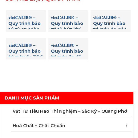
𝐯𝐢𝐞𝐭𝐂𝐀𝐋𝐈𝐁® –
𝐯𝐢𝐞𝐭𝐂𝐀𝐋𝐈𝐁® –
𝐯𝐢𝐞𝐭𝐂𝐀𝐋𝐈𝐁® –
Quy trình bảo
Quy trình bảo
Quy trình bảo
trì tủ an toàn
trì tủ hút khí
trì máy đo góc
sinh học
độc
quay cực
𝐯𝐢𝐞𝐭𝐂𝐀𝐋𝐈𝐁® –
𝐯𝐢𝐞𝐭𝐂𝐀𝐋𝐈𝐁® –
Quy trình bảo
Quy trình bảo
trì máy đo TDS
trì máy đo độ
mặn
DANH MỤC SẢN PHẨM
C
C
M
V
V
V
V
V
V
V
V
V
Vật Tư Tiêu Hao Thí Nghiệm – Sắc Ký – Quang Phổ
C
C
C
C
C
C
C
M
Hoá Chất – Chất Chuẩn