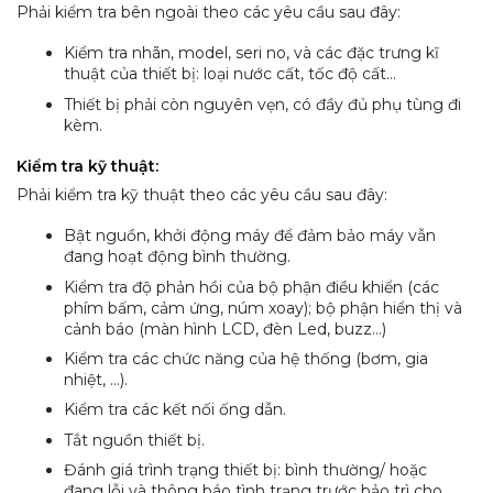
Phải kiểm tra bên ngoài theo các yêu cầu sau đây:
Kiểm tra nhãn, model, seri no, và các đặc trưng kĩ
thuật của thiết bị: loại nước cất, tốc độ cất…
Thiết bị phải còn nguyên vẹn, có đầy đủ phụ tùng đi
kèm.
Kiểm
tra
kỹ thuật:
Phải kiểm tra kỹ thuật theo các yêu cầu sau đây:
Bật nguồn, khởi động máy để đảm bảo máy vẫn
đang hoạt động bình thường.
Kiểm tra độ phản hồi của bộ phận điều khiển (các
phím bấm, cảm ứng, núm xoay); bộ phận hiển thị và
cảnh báo (màn hình LCD, đèn Led, buzz…)
Kiểm tra các chức năng của hệ thống (bơm, gia
nhiệt, …).
Kiểm tra các kết nối ống dẫn.
Tắt nguồn thiết bị.
Đánh giá trình trạng thiết bị: bình thường/ hoặc
đang lỗi và thông báo tình trạng trước bảo trì cho