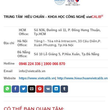
®
TRUNG TÂM HIÊU CHUẨN – KHOA HỌC CÔNG NGHỆ
viet
CALIB
HCM
Số N36, Đường số 11, P. Đông Hưng Thuận,
Office:
Tp.HCM
Tầng 1 - Tòa nhà Intracom, 33 Cầu Diễn,P.
Hà Nội
Địa chỉ
Xuân Phương, Tp.Hà Nội
Office:
Đà Nẵng
Số 10 Lỗ Giáng 5, P.Hòa Xuân, Tp.Đà Nẵng
Office:
0946 224 336 |
1900 066 870
Hotline
Email
info@vietcalib.vn
Website
https://www.vietcalib.vn
|
http://www.hieuchuanvietcalib.vn
CÓ THỂ BẠN QUAN TÂM: