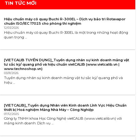
TIN TỨC MỚI
Hiệu chuẩn máy cô quay Buchi R-300EL – Dịch vụ bảo trì Rotavapor
chuẩn ISO/IEC 17025 cho phòng thí nghiệm
12/03/2026
Hiệu chuẩn máy cô quay Buchi R-300EL là một trong những hoạt động
quan trọng ...
[VIETCALIB TUYỂN DỤNG]_Tuyển dụng nhân sự kinh doanh mảng vật
tư sắc ký/ quang phổ và hiệu chuẩn vietCALIB (www.vietcalib.vn |
www.technoshop.vn)
03/01/2026
Tuyển dụng nhân sự kinh doanh mảng vật tư sắc ký/ quang phổ và
hiệu ...
[VIETCALIB]_Tuyển dụng Nhân viên Kinh doanh Lĩnh Vực Hiệu Chuẩn
thiết bị Hoá nghiệm Mảng Nhà Máy – Công Nghiệp
07/12/2025
Công ty TNHH khoa Học Công Nghệ vietCALIB (www.vietcalib.vn) với
mảng kinh doanh: Dịch vụ ...