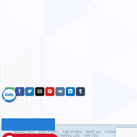
TRANG CHỦ
GIỚI THIỆU
SẢN PHẨM
DỊCH VỤ
THƯƠNG HIỆU
HỒ SƠ NĂNG LỰC
TIN TỨC