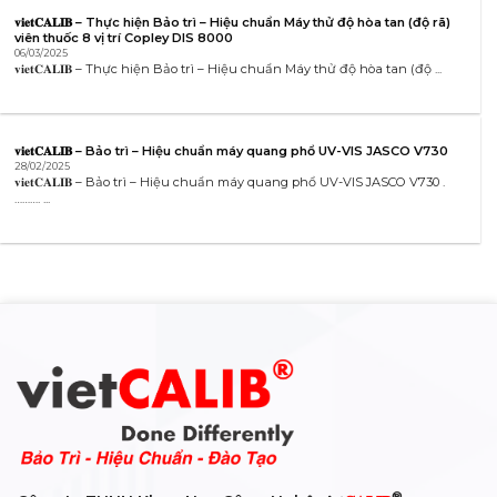
𝐯𝐢𝐞𝐭𝐂𝐀𝐋𝐈𝐁 – Thực hiện Bảo trì – Hiệu chuẩn Máy thử độ hòa tan (độ rã)
viên thuốc 8 vị trí Copley DIS 8000
06/03/2025
𝐯𝐢𝐞𝐭𝐂𝐀𝐋𝐈𝐁 – Thực hiện Bảo trì – Hiệu chuẩn Máy thử độ hòa tan (độ ...
𝐯𝐢𝐞𝐭𝐂𝐀𝐋𝐈𝐁 – Bảo trì – Hiệu chuẩn máy quang phổ UV-VIS JASCO V730
28/02/2025
𝐯𝐢𝐞𝐭𝐂𝐀𝐋𝐈𝐁 – Bảo trì – Hiệu chuẩn máy quang phổ UV-VIS JASCO V730 .
………. ...
®