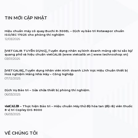
TIN MỚI CẬP NHẬT
Hiệu chuẩn máy cô quay Buchi R-300EL – Dịch vụ bảo trì Rotavapor chuẩn
ISO/IEC 17025 cho phòng thí nghiệm
12/03/2026
[VIETCALIB TUYỂN DỤNG]_Tuyển dụng nhân sự kinh doanh mảng vật tư sắc ký/
quang phổ và hiệu chuẩn vietCALIB (www.vietcalib.vn | www.technoshop.vn)
03/01/2026
[VIETCALIB]_Tuyển dụng Nhân viên Kinh doanh Lĩnh Vực Hiệu Chuẩn thiết bị
Hoá nghiệm Mảng Nhà Máy – Công Nghiệp
07/12/2025
Dịch Vụ Bảo trì – Sửa chữa thiết bị phòng thí nghiệm.
06/03/2025
𝐯𝐢𝐞𝐭𝐂𝐀𝐋𝐈𝐁 – Thực hiện Bảo trì – Hiệu chuẩn Máy thử độ hòa tan (độ rã) viên thuốc
8 vị trí Copley DIS 8000
06/03/2025
VỀ CHÚNG TÔI