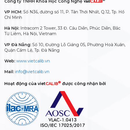
Công ty TNHH Khoa Học Công Nghệ 𝐯𝐢𝐞𝐭
𝐂𝐀𝐋𝐈𝐁
VP HCM:
Số N36, đường số 11, P. Tân Thới Nhất, Q.12, Tp. Hồ
Chí Minh
Hà Nội:
Intracom 2 Tower, 33 Đ. Cầu Diễn, Phúc Diễn, Bắc
Từ Liêm, Hà Nội, Vietnam
VP Đà Nẵng:
Số 10, Đường Lỗ Giáng 05, Phường Hoà Xuân,
Quận Cẩm Lệ, Tp. Đà Nẵng
Web:
www.vietcalib.vn
Mail:
info@vietcalib.vn
®
Hoạt động của viet
CALIB
được công nhận bởi