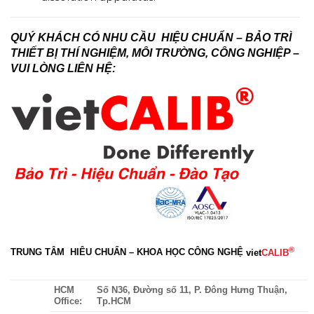
QUÝ KHÁCH CÓ NHU CẦU HIỆU CHUẨN – BẢO TRÌ
THIẾT BỊ THÍ NGHIỆM, MÔI TRƯỜNG, CÔNG NGHIỆP –
VUI LÒNG LIÊN HỆ:
®
TRUNG TÂM HIÊU CHUẨN – KHOA HỌC CÔNG NGHỆ
viet
CALIB
HCM
Số N36, Đường số 11, P. Đông Hưng Thuận,
Office:
Tp.HCM