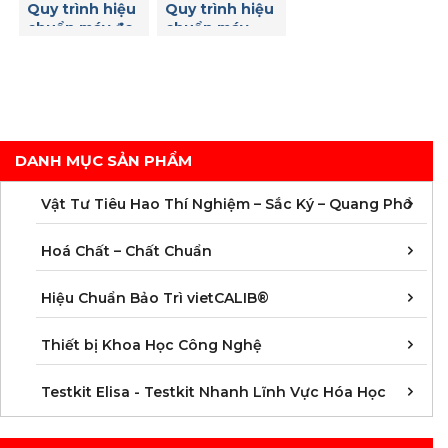
Quy trình hiệu
Quy trình hiệu
8 vị trí Copley
chuẩn máy đo
chuẩn máy
DIS 8000
nồng độ Clo
đọc Elisa
dư
DANH MỤC SẢN PHẨM
C
C
M
V
V
V
V
V
V
V
V
V
Vật Tư Tiêu Hao Thí Nghiệm – Sắc Ký – Quang Phổ
C
C
C
C
C
C
C
M
Hoá Chất – Chất Chuẩn
Á
D
Đ
H
K
N
Q
T
Hiệu Chuẩn Bảo Trì vietCALIB®
C
K
T
Thiết bị Khoa Học Công Nghệ
K
K
K
K
K
K
K
K
K
K
K
K
Testkit Elisa - Testkit Nhanh Lĩnh Vực Hóa Học