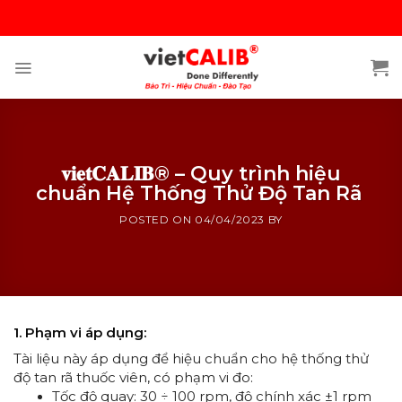
Skip
to
content
𝐯𝐢𝐞𝐭𝐂𝐀𝐋𝐈𝐁® – Quy trình hiệu
chuẩn Hệ Thống Thử Độ Tan Rã
POSTED ON
04/04/2023
BY
1. Phạm vi áp dụng:
Tài liệu này áp dụng để hiệu chuẩn cho hệ thống thử
độ tan rã thuốc viên, có phạm vi đo:
Tốc độ quay: 30 ÷ 100 rpm, độ chính xác ±1 rpm