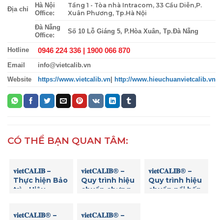
Tầng 1 - Tòa nhà Intracom, 33 Cầu Diễn,P.
Hà Nội
Địa chỉ
Xuân Phương, Tp.Hà Nội
Office:
Đà Nẵng
Số 10 Lỗ Giáng 5, P.Hòa Xuân, Tp.Đà Nẵng
Office:
0946 224 336 |
1900 066 870
Hotline
Email
info@vietcalib.vn
Website
https://www.vietcalib.vn
|
http://www.hieuchuanvietcalib.vn
CÓ THỂ BẠN QUAN TÂM:
𝐯𝐢𝐞𝐭𝐂𝐀𝐋𝐈𝐁 –
𝐯𝐢𝐞𝐭𝐂𝐀𝐋𝐈𝐁® –
𝐯𝐢𝐞𝐭𝐂𝐀𝐋𝐈𝐁® –
Thực hiện Bảo
Quy trình hiệu
Quy trình hiệu
trì – Hiệu
chuẩn chưng
chuẩn nồi hấp
chuẩn Máy thử
cất đạm
tiệt trùng
độ hòa tan (độ
𝐯𝐢𝐞𝐭𝐂𝐀𝐋𝐈𝐁® –
𝐯𝐢𝐞𝐭𝐂𝐀𝐋𝐈𝐁® –
rã) viên thuốc