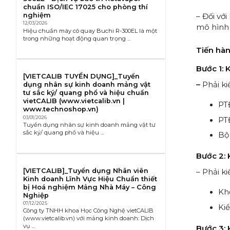
chuẩn ISO/IEC 17025 cho phòng thí
– Đối vớ
nghiệm
12/03/2026
mô hình 
Hiệu chuẩn máy cô quay Buchi R-300EL là một
trong những hoạt động quan trọng ...
Tiến
hà
Bước 1: 
[VIETCALIB TUYỂN DỤNG]_Tuyển
–
Phải ki
dụng nhân sự kinh doanh mảng vật
tư sắc ký/ quang phổ và hiệu chuẩn
vietCALIB (www.vietcalib.vn |
PTĐ
www.technoshop.vn)
03/01/2026
PT
Tuyển dụng nhân sự kinh doanh mảng vật tư
sắc ký/ quang phổ và hiệu ...
Bộ
Bước 2: 
[VIETCALIB]_Tuyển dụng Nhân viên
– Phải k
Kinh doanh Lĩnh Vực Hiệu Chuẩn thiết
bị Hoá nghiệm Mảng Nhà Máy – Công
Kh
Nghiệp
07/12/2025
Kiể
Công ty TNHH khoa Học Công Nghệ vietCALIB
(www.vietcalib.vn) với mảng kinh doanh: Dịch
vụ ...
Bước 3: 