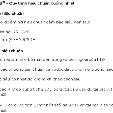
®
IB
– Quy trình hiệu chuẩn buồng nhiệt
n hiệu chuẩn
ple Preparation
HPLC Column
ệu hấp phụ
uang phổ UVVIS, AAS... hãng Analytik Jena
í GC Gas Chromatography hãng RESTEK
g LC Liquid Chromatography hãng RESTEK
c ký, quang phổ... hãng AGILENT
c ký, quang phổ... hãng HITACHI
c ký, quang phổ... hãng JASCO
ắc ký, quang phổ... hãng PERKINELMER
ắc ký, quang phổ... hãng SHIMADZU
ắc ký, quang phổ... hãng THERMO / DIONEX
độ, độ ẩm nơi hiệu chuẩn đảm bảo điều kiện sau:
ệt độ: (25 ± 1) ºC.
hành phần (Single-Component)
 đa thành phần (Multi-Component)
ic Standards GCMS
ic Standards LCMS
đa thành phần
tích Chất chuẩn Phthalates
bảo vệ thực vật Pesticide
ng (CRM - Certified Reference Materials)
 ẩm: (40 ÷ 70) %RH.
ợng/ Volume - Flow
Chemical Parameter
ature
s
/ Time - Frequency
ị hiệu chuẩn
ch và làm khô bề mặt bên trong và bên ngoài của PTĐ.
hiệm
 cực kế
cầm tay hiện trường
 các phương tiện chuẩn cần được đặt trong môi trường hiệu
 dư lượng thuốc thú y
kháng sinh (Antibiotics ELISA Test Kits)
 Mycotoxin (Mycotoxin ELISA Test Kits)
 sản phẩm mật ong (Honey ELISA Test Kits)
 sản phẩm sữa (Milk ELISA Test Kits)
sản phẩm thịt (Meat ELISA Test Kits)
 Thủy Sản (Cá; Tôm...)
m dầu ăn (Edible Oil ELISA Test Kits)
ệm gia cầm (Poultry ELISA Test Kits)
ệm sản phẩm trứng (Eggs ELISA Test Kits)
iệm thức ăn chăn nuôi & ngũ cốc
ệm thuốc trừ sâu (Pesticides ELISA Tests)
c đầu dò nhiệt độ không khí theo cách sau:
 các PTĐ có dung tích ≤ 30L: bố trí tối đa 3 đầu dò tại các vị 
hiệt
3
i PTĐ có dung tích £ 1m
: bố trí tối đa 9 đầu dò tại các vị trí
iệt.