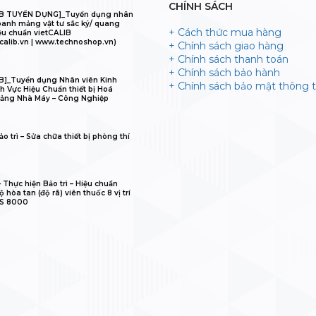
CHÍNH SÁCH
IB TUYỂN DỤNG]_Tuyển dụng nhân
oanh mảng vật tư sắc ký/ quang
+ Cách thức mua hàng
ệu chuẩn vietCALIB
calib.vn | www.technoshop.vn)
+ Chính sách giao hàng
+ Chính sách thanh toán
+ Chính sách bảo hành
B]_Tuyển dụng Nhân viên Kinh
+ Chính sách bảo mật thông t
h Vực Hiệu Chuẩn thiết bị Hoá
ảng Nhà Máy – Công Nghiệp
o trì – Sửa chữa thiết bị phòng thí
𝐋𝐈𝐁 – Thực hiện Bảo trì – Hiệu chuẩn
 hòa tan (độ rã) viên thuốc 8 vị trí
IS 8000