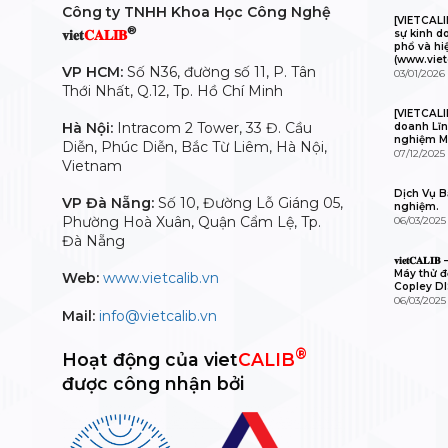
Công ty TNHH Khoa Học Công Nghệ
[VIETCAL
®
𝐯𝐢𝐞𝐭
𝐂𝐀𝐋𝐈𝐁
sự kinh d
phổ và hi
(www.viet
VP HCM:
Số N36, đường số 11, P. Tân
03/01/2026
Thới Nhất, Q.12, Tp. Hồ Chí Minh
[VIETCALI
Hà Nội:
Intracom 2 Tower, 33 Đ. Cầu
doanh Lĩn
nghiệm M
Diễn, Phúc Diễn, Bắc Từ Liêm, Hà Nội,
07/12/2025
Vietnam
Dịch Vụ Bả
VP Đà Nẵng:
Số 10, Đường Lỗ Giáng 05,
nghiệm.
Phường Hoà Xuân, Quận Cẩm Lệ, Tp.
06/03/2025
Đà Nẵng
𝐯𝐢𝐞𝐭𝐂𝐀
Máy thử độ
Web:
www.vietcalib.vn
Copley D
06/03/2025
Mail:
info@vietcalib.vn
®
Hoạt động của viet
CALIB
được công nhận bởi