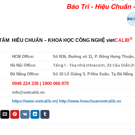
®
TÂM HIÊU CHUẨN – KHOA HỌC CÔNG NGHỆ
viet
CALIB
HCM Office:
Số N36, Đường số 11, P. Đông Hưng Thuận
Tầng 1 - Tòa nhà Intracom, 33 Cầu Diễn,
Hà Nội Office:
Đà Nẵng Office:
Số 10 Lỗ Giáng 5, P.Hòa Xuân, Tp.Đà Nẵng
0946 224 336 |
1900 066 870
info@vietcalib.vn
https://www.vietcalib.vn
|
http://www.hieuchuanvietcalib.vn