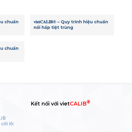
 hiệu chuẩn
𝐯𝐢𝐞𝐭𝐂𝐀𝐋𝐈𝐁® – Quy trình hiệu chuẩn
nồi hấp tiệt trùng
 hiệu chuẩn
®
Kết nối với viet
CALIB
LIB
cốt lõi