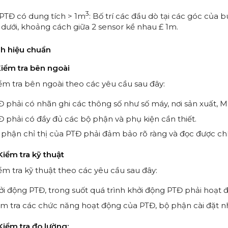
3
i PTĐ có dung tích > 1m
: Bố trí các đầu dò tại các góc của
dưới, khoảng cách giữa 2 sensor kề nhau £ 1m.
nh
hiệu chuẩn
Kiểm tra bên ngoài
ểm tra bên ngoài theo các yêu cầu sau đây:
 phải có nhãn ghi các thông số như số máy, nơi sản xuất, Max
Đ phải có đầy đủ các bộ phận và phụ kiện cần thiết.
 phận chỉ thị của PTĐ phải đảm bảo rõ ràng và đọc được ch
Kiểm tra
kỹ
thuật
iểm tra kỹ thuật theo các yêu cầu sau đây:
ởi động PTĐ, trong suốt quá trình khởi động PTĐ phải hoạt 
m tra các chức năng hoạt động của PTĐ, bộ phận cài đặt nhiệ
Kiểm tra đo lường: