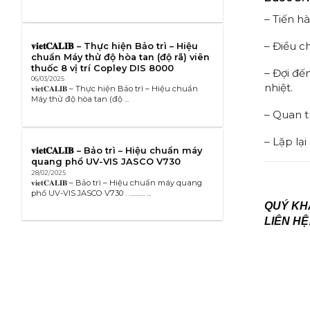
– Tiến h
– Điều c
𝐯𝐢𝐞𝐭𝐂𝐀𝐋𝐈𝐁 – Thực hiện Bảo trì – Hiệu
chuẩn Máy thử độ hòa tan (độ rã) viên
thuốc 8 vị trí Copley DIS 8000
– Đợi đế
06/03/2025
nhiệt.
𝐯𝐢𝐞𝐭𝐂𝐀𝐋𝐈𝐁 – Thực hiện Bảo trì – Hiệu chuẩn
Máy thử độ hòa tan (độ ...
– Quan tr
– Lặp lạ
𝐯𝐢𝐞𝐭𝐂𝐀𝐋𝐈𝐁 – Bảo trì – Hiệu chuẩn máy
quang phổ UV-VIS JASCO V730
28/02/2025
𝐯𝐢𝐞𝐭𝐂𝐀𝐋𝐈𝐁 – Bảo trì – Hiệu chuẩn máy quang
phổ UV-VIS JASCO V730 . ………. ...
QUÝ KHÁ
LIÊN HỆ