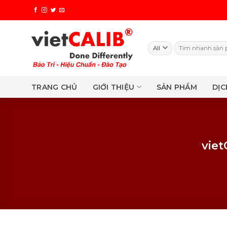
Skip
to
content
Search
for:
TRANG CHỦ
GIỚI THIỆU
SẢN PHẨM
DỊC
viet