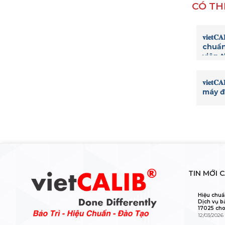
CÓ TH
𝐯𝐢𝐞
chuẩn
viên t
8000
𝐯𝐢𝐞
máy đ
TIN MỚI 
Hiệu chuẩ
Dịch vụ b
17025 cho
12/03/2026