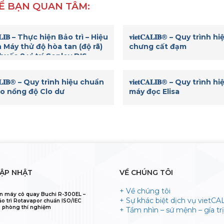
Ể BẠN QUAN TÂM:
𝐂𝐀𝐋𝐈𝐁 – Thực hiện Bảo trì – Hiệu
𝐯𝐢𝐞𝐭𝐂𝐀𝐋𝐈𝐁® – Quy trình
 Máy thử độ hòa tan (độ rã)
chưng cất đạm
huốc 8 vị trí Copley DIS
𝐂𝐀𝐋𝐈𝐁® – Quy trình hiệu chuẩn
𝐯𝐢𝐞𝐭𝐂𝐀𝐋𝐈𝐁® – Quy trình
o nồng độ Clo dư
máy đọc Elisa
CẬP NHẬT
VỀ CHÚNG TÔI
+ Về chúng tôi
n máy cô quay Buchi R-300EL –
+ Sự khác biệt dịch vụ vietCA
ảo trì Rotavapor chuẩn ISO/IEC
 phòng thí nghiệm
+ Tầm nhìn – sứ mệnh – gía trị 