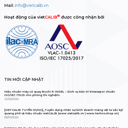
Mail:
info@vietcalib.vn
®
Hoạt động của viet
CALIB
được công nhận bởi
TIN MỚI CẬP NHẬT
Hiệu chuẩn máy cô quay Buchi R-300EL – Dịch vụ bảo trì Rotavapor chuẩn
ISO/IEC 17025 cho phòng thí nghiệm
12/03/2026
[VIETCALIB TUYỂN DỤNG]_Tuyển dụng nhân sự kinh doanh mảng vật tư sắc ký/
quang phổ và hiệu chuẩn vietCALIB (www.vietcalib.vn | www.technoshop.vn)
03/01/2026