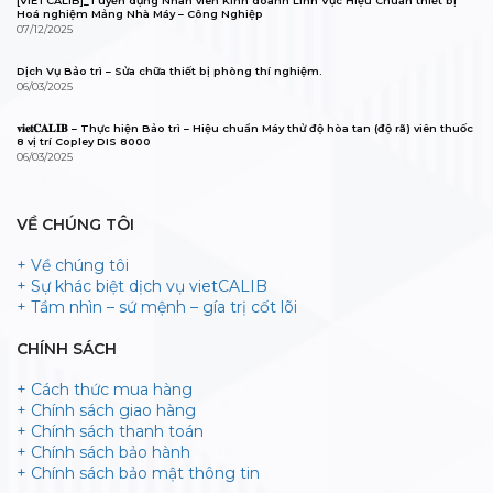
[VIETCALIB]_Tuyển dụng Nhân viên Kinh doanh Lĩnh Vực Hiệu Chuẩn thiết bị
Hoá nghiệm Mảng Nhà Máy – Công Nghiệp
07/12/2025
Dịch Vụ Bảo trì – Sửa chữa thiết bị phòng thí nghiệm.
06/03/2025
𝐯𝐢𝐞𝐭𝐂𝐀𝐋𝐈𝐁 – Thực hiện Bảo trì – Hiệu chuẩn Máy thử độ hòa tan (độ rã) viên thuốc
8 vị trí Copley DIS 8000
06/03/2025
VỀ CHÚNG TÔI
+ Về chúng tôi
+ Sự khác biệt dịch vụ vietCALIB
+ Tầm nhìn – sứ mệnh – gía trị cốt lõi
CHÍNH SÁCH
+ Cách thức mua hàng
+ Chính sách giao hàng
+ Chính sách thanh toán
+ Chính sách bảo hành
+ Chính sách bảo mật thông tin