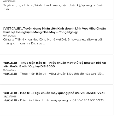
03/01/2026
Tuyển dụng nhân sự kinh doanh mảng vật tư sắc ký/ quang phổ và
hiệu ...
[VIETCALIB]_Tuyển dụng Nhân viên Kinh doanh Lĩnh Vực Hiệu Chuẩn
thiết bị Hoá nghiệm Mảng Nhà Máy – Công Nghiệp
07/12/2025
Công ty TNHH khoa Học Công Nghệ vietCALIB (www.vietcalib.vn) với
mảng kinh doanh: Dịch vụ ...
𝐯𝐢𝐞𝐭𝐂𝐀𝐋𝐈𝐁 – Thực hiện Bảo trì – Hiệu chuẩn Máy thử độ hòa tan (độ rã)
viên thuốc 8 vị trí Copley DIS 8000
06/03/2025
𝐯𝐢𝐞𝐭𝐂𝐀𝐋𝐈𝐁 – Thực hiện Bảo trì – Hiệu chuẩn Máy thử độ hòa tan (độ ...
𝐯𝐢𝐞𝐭𝐂𝐀𝐋𝐈𝐁 – Bảo trì – Hiệu chuẩn máy quang phổ UV-VIS JASCO V730
28/02/2025
𝐯𝐢𝐞𝐭𝐂𝐀𝐋𝐈𝐁 – Bảo trì – Hiệu chuẩn máy quang phổ UV-VIS JASCO V730 .
………. ...