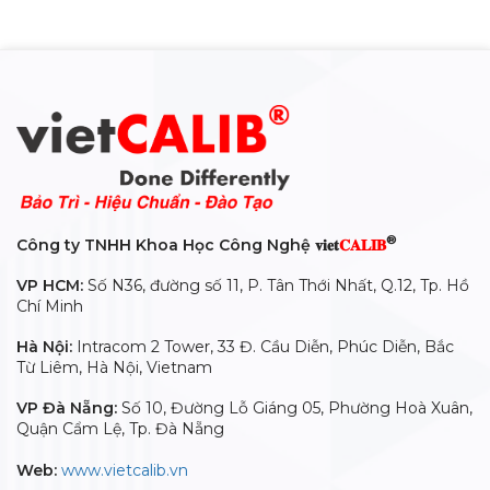
®
Công ty TNHH Khoa Học Công Nghệ 𝐯𝐢𝐞𝐭
𝐂𝐀𝐋𝐈𝐁
VP HCM:
Số N36, đường số 11, P. Tân Thới Nhất, Q.12, Tp. Hồ
Chí Minh
Hà Nội:
Intracom 2 Tower, 33 Đ. Cầu Diễn, Phúc Diễn, Bắc
Từ Liêm, Hà Nội, Vietnam
VP Đà Nẵng:
Số 10, Đường Lỗ Giáng 05, Phường Hoà Xuân,
Quận Cẩm Lệ, Tp. Đà Nẵng
Web:
www.vietcalib.vn