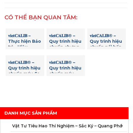
CÓ THỂ BẠN QUAN TÂM:
𝐯𝐢𝐞𝐭𝐂𝐀𝐋𝐈𝐁 –
𝐯𝐢𝐞𝐭𝐂𝐀𝐋𝐈𝐁® –
𝐯𝐢𝐞𝐭𝐂𝐀𝐋𝐈𝐁® –
Thực hiện Bảo
Quy trình hiệu
Quy trình hiệu
trì – Hiệu
chuẩn chưng
chuẩn nồi hấp
chuẩn Máy thử
cất đạm
tiệt trùng
độ hòa tan (độ
𝐯𝐢𝐞𝐭𝐂𝐀𝐋𝐈𝐁® –
𝐯𝐢𝐞𝐭𝐂𝐀𝐋𝐈𝐁® –
rã) viên thuốc
Quy trình hiệu
Quy trình hiệu
8 vị trí Copley
chuẩn máy đo
chuẩn máy
DIS 8000
nồng độ Clo
đọc Elisa
dư
DANH MỤC SẢN PHẨM
C
C
M
V
V
V
V
V
V
V
V
V
Vật Tư Tiêu Hao Thí Nghiệm – Sắc Ký – Quang Phổ