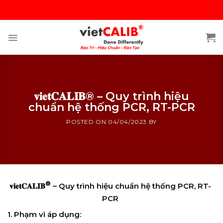
Skip
to
content
𝐯𝐢𝐞𝐭𝐂𝐀𝐋𝐈𝐁® – Quy trình hiệu
chuẩn hệ thống PCR, RT-PCR
POSTED ON
04/04/2023
BY
®
𝐯𝐢𝐞𝐭𝐂𝐀𝐋𝐈𝐁
– Quy trình hiệu chuẩn hệ thống PCR, RT-
PCR
1. Phạm vi áp dụng: