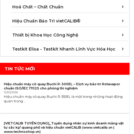
C
C
C
C
C
C
C
M
Hoá Chất – Chất Chuẩn
Á
D
Đ
H
K
N
Q
T
Hiệu Chuẩn Bảo Trì vietCALIB®
C
K
T
Thiết bị Khoa Học Công Nghệ
K
K
K
K
K
K
K
K
K
K
K
K
Testkit Elisa - Testkit Nhanh Lĩnh Vực Hóa Học
TIN TỨC MỚI
Hiệu chuẩn máy cô quay Buchi R-300EL – Dịch vụ bảo trì Rotavapor
chuẩn ISO/IEC 17025 cho phòng thí nghiệm
12/03/2026
Hiệu chuẩn máy cô quay Buchi R-300EL là một trong những hoạt động
quan trọng ...
[VIETCALIB TUYỂN DỤNG]_Tuyển dụng nhân sự kinh doanh mảng vật
tư sắc ký/ quang phổ và hiệu chuẩn vietCALIB (www.vietcalib.vn |
www.technoshop.vn)