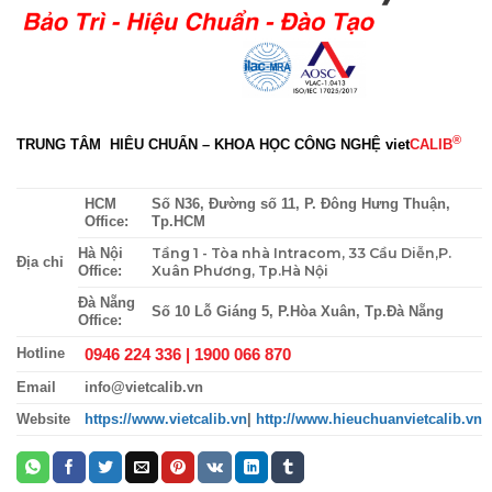
®
TRUNG TÂM HIÊU CHUẨN – KHOA HỌC CÔNG NGHỆ
viet
CALIB
HCM
Số N36, Đường số 11, P. Đông Hưng Thuận,
Office:
Tp.HCM
Tầng 1 - Tòa nhà Intracom, 33 Cầu Diễn,P.
Hà Nội
Địa chỉ
Xuân Phương, Tp.Hà Nội
Office:
Đà Nẵng
Số 10 Lỗ Giáng 5, P.Hòa Xuân, Tp.Đà Nẵng
Office:
0946 224 336 |
1900 066 870
Hotline
Email
info@vietcalib.vn
Website
https://www.vietcalib.vn
|
http://www.hieuchuanvietcalib.vn