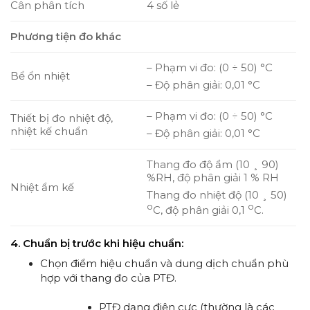
Cân phân tích
4 số lẻ
Phương tiện đo khác
– Phạm vi đo: (0 ÷ 50) °C
Bể ổn nhiệt
– Độ phân giải: 0,01 °C
– Phạm vi đo: (0 ÷ 50) °C
Thiết bị đo nhiệt độ,
nhiệt kế chuẩn
– Độ phân giải: 0,01 °C
Thang đo độ ẩm (10 ¸ 90)
%RH, độ phân giải 1 % RH
Nhiệt ẩm kế
Thang đo nhiệt độ (10 ¸ 50)
o
o
C, độ phân giải 0,1
C.
4. Chuẩn bị trước khi hiệu chuẩn:
Chọn điểm hiệu chuẩn và dung dịch chuẩn phù
hợp với thang đo của PTĐ.
PTĐ dạng điện cực (thường là các