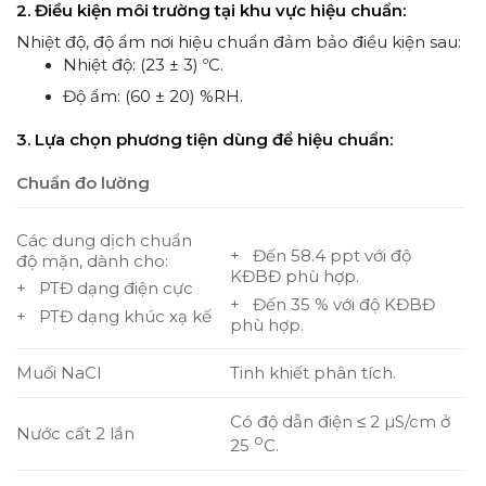
2. Điều kiện môi trường tại khu vực hiệu chuẩn:
Nhiệt độ, độ ẩm nơi hiệu chuẩn đảm bảo điều kiện sau:
Nhiệt độ: (23 ± 3) ºC.
Độ ẩm: (60 ± 20) %RH.
3. Lựa chọn phương tiện dùng để hiệu chuẩn:
Chuẩn đo lường
Các dung dịch chuẩn
+ Đến 58.4 ppt với độ
độ mặn, dành cho:
KĐBĐ phù hợp.
+ PTĐ dạng điện cực
+ Đến 35 % với độ KĐBĐ
+ PTĐ dạng khúc xạ kế
phù hợp.
Muối NaCl
Tinh khiết phân tích.
Có độ dẫn điện ≤ 2 µS/cm ở
Nước cất 2 lần
o
25
C.