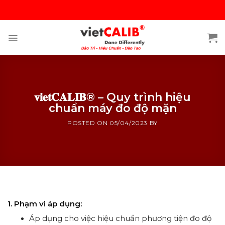
Skip
to
content
𝐯𝐢𝐞𝐭𝐂𝐀𝐋𝐈𝐁® – Quy trình hiệu
chuẩn máy đo độ mặn
POSTED ON
05/04/2023
BY
®
𝐯𝐢𝐞𝐭𝐂𝐀𝐋𝐈𝐁
– Quy trình hiệu chuẩn máy đo độ mặn
1. Phạm vi áp dụng:
Áp dụng cho việc hiệu chuẩn phương tiện đo độ