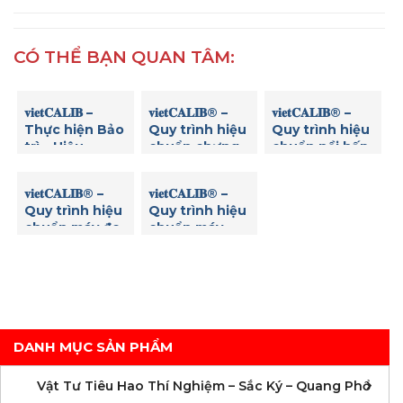
CÓ THỂ BẠN QUAN TÂM:
𝐯𝐢𝐞𝐭𝐂𝐀𝐋𝐈𝐁 –
𝐯𝐢𝐞𝐭𝐂𝐀𝐋𝐈𝐁® –
𝐯𝐢𝐞𝐭𝐂𝐀𝐋𝐈𝐁® –
Thực hiện Bảo
Quy trình hiệu
Quy trình hiệu
trì – Hiệu
chuẩn chưng
chuẩn nồi hấp
chuẩn Máy thử
cất đạm
tiệt trùng
độ hòa tan (độ
𝐯𝐢𝐞𝐭𝐂𝐀𝐋𝐈𝐁® –
𝐯𝐢𝐞𝐭𝐂𝐀𝐋𝐈𝐁® –
rã) viên thuốc
Quy trình hiệu
Quy trình hiệu
8 vị trí Copley
chuẩn máy đo
chuẩn máy
DIS 8000
nồng độ Clo
đọc Elisa
dư
DANH MỤC SẢN PHẨM
C
C
M
V
V
V
V
V
V
V
V
V
Vật Tư Tiêu Hao Thí Nghiệm – Sắc Ký – Quang Phổ