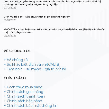
[VIETCALIB]_Tuyển dụng Nhân viên Kinh doanh Lĩnh Vực Hiệu Chuẩn thiết bị
Hoá nghiệm Mảng Nhà Máy – Công Nghiệp
07/12/2025
Dịch Vụ Bảo trì – Sửa chữa thiết bị phòng thí nghiệm.
06/03/2025
𝐯𝐢𝐞𝐭𝐂𝐀𝐋𝐈𝐁 – Thực hiện Bảo trì – Hiệu chuẩn Máy thử độ hòa tan (độ rã) viên thuốc
8 vị trí Copley DIS 8000
06/03/2025
VỀ CHÚNG TÔI
+ Về chúng tôi
+ Sự khác biệt dịch vụ vietCALIB
+ Tầm nhìn – sứ mệnh – gía trị cốt lõi
CHÍNH SÁCH
+ Cách thức mua hàng
+ Chính sách giao hàng
+ Chính sách thanh toán
+ Chính sách bảo hành
+ Chính sách bảo mật thông tin