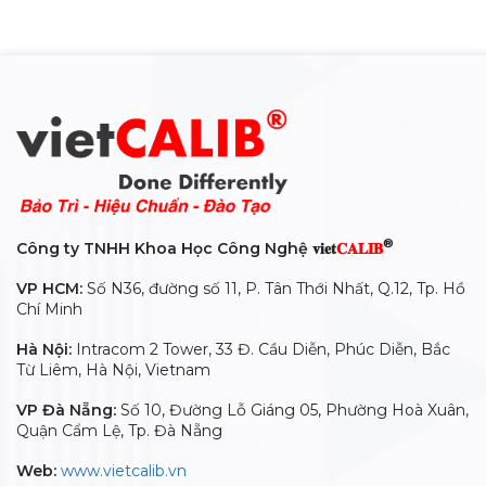
®
Công ty TNHH Khoa Học Công Nghệ 𝐯𝐢𝐞𝐭
𝐂𝐀𝐋𝐈𝐁
VP HCM:
Số N36, đường số 11, P. Tân Thới Nhất, Q.12, Tp. Hồ
Chí Minh
Hà Nội:
Intracom 2 Tower, 33 Đ. Cầu Diễn, Phúc Diễn, Bắc
Từ Liêm, Hà Nội, Vietnam
VP Đà Nẵng:
Số 10, Đường Lỗ Giáng 05, Phường Hoà Xuân,
Quận Cẩm Lệ, Tp. Đà Nẵng
Web:
www.vietcalib.vn