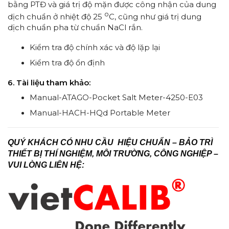
bằng PTĐ và giá trị độ mặn được công nhận của dung
o
dịch chuẩn ở nhiệt độ 25
C, cũng như giá trị dung
dịch chuẩn pha từ chuẩn NaCl rắn.
Kiểm tra độ chính xác và độ lặp lại
Kiểm tra độ ổn định
6. Tài liệu tham khảo:
Manual-ATAGO-Pocket Salt Meter-4250-E03
Manual-HACH-HQd Portable Meter
QUÝ KHÁCH CÓ NHU CẦU HIỆU CHUẨN – BẢO TRÌ
THIẾT BỊ THÍ NGHIỆM, MÔI TRƯỜNG, CÔNG NGHIỆP –
VUI LÒNG LIÊN HỆ: