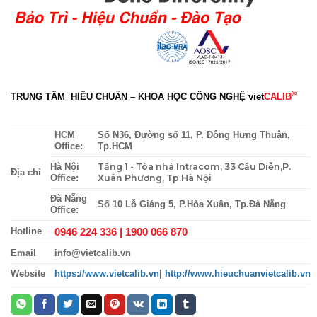
®
TRUNG TÂM HIÊU CHUẨN – KHOA HỌC CÔNG NGHỆ
viet
CALIB
HCM
Số N36, Đường số 11, P. Đông Hưng Thuận,
Office:
Tp.HCM
Tầng 1 - Tòa nhà Intracom, 33 Cầu Diễn,P.
Hà Nội
Địa chỉ
Xuân Phương, Tp.Hà Nội
Office:
Đà Nẵng
Số 10 Lỗ Giáng 5, P.Hòa Xuân, Tp.Đà Nẵng
Office:
0946 224 336 |
1900 066 870
Hotline
Email
info@vietcalib.vn
Website
https://www.vietcalib.vn
|
http://www.hieuchuanvietcalib.vn