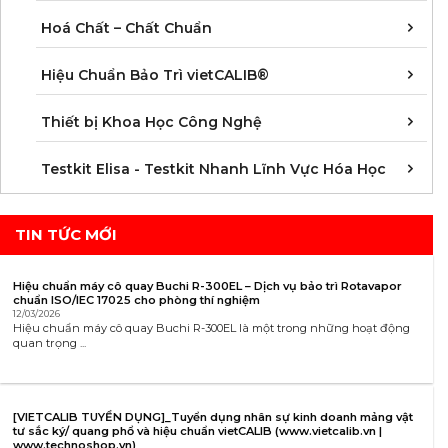
C
C
C
C
C
C
C
M
Hoá Chất – Chất Chuẩn
Á
D
Đ
H
K
N
Q
T
Hiệu Chuẩn Bảo Trì vietCALIB®
C
K
T
Thiết bị Khoa Học Công Nghệ
K
K
K
K
K
K
K
K
K
K
K
K
Testkit Elisa - Testkit Nhanh Lĩnh Vực Hóa Học
TIN TỨC MỚI
Hiệu chuẩn máy cô quay Buchi R-300EL – Dịch vụ bảo trì Rotavapor
chuẩn ISO/IEC 17025 cho phòng thí nghiệm
12/03/2026
Hiệu chuẩn máy cô quay Buchi R-300EL là một trong những hoạt động
quan trọng ...
[VIETCALIB TUYỂN DỤNG]_Tuyển dụng nhân sự kinh doanh mảng vật
tư sắc ký/ quang phổ và hiệu chuẩn vietCALIB (www.vietcalib.vn |
www.technoshop.vn)