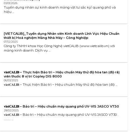
03/01/2026
Tuyển dụng nhân sự kinh doanh mảng vật tư sắc ký/ quang phổ và
hiệu ...
[VIETCALIB]_Tuyển dụng Nhân viên Kinh doanh Lĩnh Vực Hiệu Chuẩn
thiết bị Hoá nghiệm Mảng Nhà Máy – Công Nghiệp
07/12/2025
Công ty TNHH khoa Học Công Nghệ vietCALIB (www.vietcalib.vn) với
mảng kinh doanh: Dịch vụ ...
𝐯𝐢𝐞𝐭𝐂𝐀𝐋𝐈𝐁 – Thực hiện Bảo trì – Hiệu chuẩn Máy thử độ hòa tan (độ rã)
viên thuốc 8 vị trí Copley DIS 8000
06/03/2025
𝐯𝐢𝐞𝐭𝐂𝐀𝐋𝐈𝐁 – Thực hiện Bảo trì – Hiệu chuẩn Máy thử độ hòa tan (độ ...
𝐯𝐢𝐞𝐭𝐂𝐀𝐋𝐈𝐁 – Bảo trì – Hiệu chuẩn máy quang phổ UV-VIS JASCO V730
28/02/2025
𝐯𝐢𝐞𝐭𝐂𝐀𝐋𝐈𝐁 – Bảo trì – Hiệu chuẩn máy quang phổ UV-VIS JASCO V730 .
………. ...