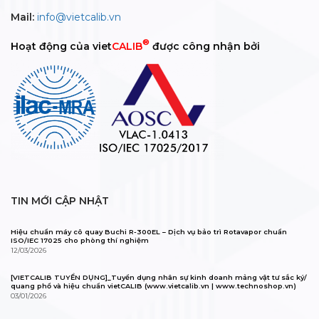
Mail:
info@vietcalib.vn
®
Hoạt động của viet
CALIB
được công nhận bởi
TIN MỚI CẬP NHẬT
Hiệu chuẩn máy cô quay Buchi R-300EL – Dịch vụ bảo trì Rotavapor chuẩn
ISO/IEC 17025 cho phòng thí nghiệm
12/03/2026
[VIETCALIB TUYỂN DỤNG]_Tuyển dụng nhân sự kinh doanh mảng vật tư sắc ký/
quang phổ và hiệu chuẩn vietCALIB (www.vietcalib.vn | www.technoshop.vn)
03/01/2026