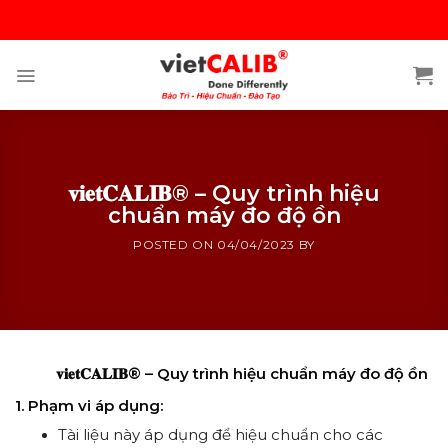
Skip
to
content
𝐯𝐢𝐞𝐭𝐂𝐀𝐋𝐈𝐁® – Quy trình hiệu
chuẩn máy đo độ ồn
POSTED ON
04/04/2023
BY
𝐯𝐢𝐞𝐭𝐂𝐀𝐋𝐈𝐁® – Quy trình hiệu chuẩn máy đo độ ồn
1. Phạm vi áp dụng:
Tài liệu này áp dụng để hiệu chuẩn cho các