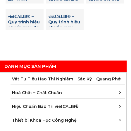
trì – Hiệu
chuẩn chưng
chuẩn nồi hấp
chuẩn Máy thử
cất đạm
tiệt trùng
độ hòa tan (độ
𝐯𝐢𝐞𝐭𝐂𝐀𝐋𝐈𝐁® –
𝐯𝐢𝐞𝐭𝐂𝐀𝐋𝐈𝐁® –
rã) viên thuốc
Quy trình hiệu
Quy trình hiệu
8 vị trí Copley
chuẩn máy đo
chuẩn máy
DIS 8000
nồng độ Clo
đọc Elisa
dư
DANH MỤC SẢN PHẨM
C
C
M
V
V
V
V
V
V
V
V
V
Vật Tư Tiêu Hao Thí Nghiệm – Sắc Ký – Quang Phổ
C
C
C
C
C
C
C
M
Hoá Chất – Chất Chuẩn
Á
D
Đ
H
K
N
Q
T
Hiệu Chuẩn Bảo Trì vietCALIB®
C
K
T
Thiết bị Khoa Học Công Nghệ