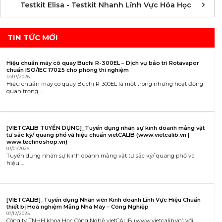
K
K
K
K
K
K
K
K
K
K
K
K
Testkit Elisa - Testkit Nhanh Lĩnh Vực Hóa Học
TIN TỨC MỚI
Hiệu chuẩn máy cô quay Buchi R-300EL – Dịch vụ bảo trì Rotavapor
chuẩn ISO/IEC 17025 cho phòng thí nghiệm
12/03/2026
Hiệu chuẩn máy cô quay Buchi R-300EL là một trong những hoạt động
quan trọng ...
[VIETCALIB TUYỂN DỤNG]_Tuyển dụng nhân sự kinh doanh mảng vật
tư sắc ký/ quang phổ và hiệu chuẩn vietCALIB (www.vietcalib.vn |
www.technoshop.vn)
03/01/2026
Tuyển dụng nhân sự kinh doanh mảng vật tư sắc ký/ quang phổ và
hiệu ...
[VIETCALIB]_Tuyển dụng Nhân viên Kinh doanh Lĩnh Vực Hiệu Chuẩn
thiết bị Hoá nghiệm Mảng Nhà Máy – Công Nghiệp
07/12/2025
Công ty TNHH khoa Học Công Nghệ vietCALIB (www.vietcalib.vn) với