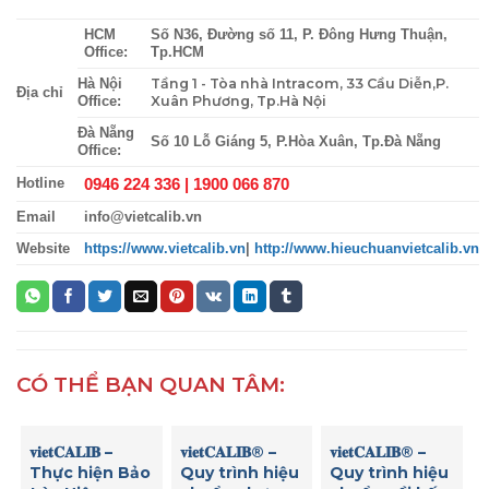
HCM
Số N36, Đường số 11, P. Đông Hưng Thuận,
Office:
Tp.HCM
Tầng 1 - Tòa nhà Intracom, 33 Cầu Diễn,P.
Hà Nội
Địa chỉ
Xuân Phương, Tp.Hà Nội
Office:
Đà Nẵng
Số 10 Lỗ Giáng 5, P.Hòa Xuân, Tp.Đà Nẵng
Office:
0946 224 336 |
1900 066 870
Hotline
Email
info@vietcalib.vn
Website
https://www.vietcalib.vn
|
http://www.hieuchuanvietcalib.vn
CÓ THỂ BẠN QUAN TÂM:
𝐯𝐢𝐞𝐭𝐂𝐀𝐋𝐈𝐁 –
𝐯𝐢𝐞𝐭𝐂𝐀𝐋𝐈𝐁® –
𝐯𝐢𝐞𝐭𝐂𝐀𝐋𝐈𝐁® –
Thực hiện Bảo
Quy trình hiệu
Quy trình hiệu