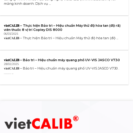
mảng kinh doanh: Dịch vụ ...
𝐯𝐢𝐞𝐭𝐂𝐀𝐋𝐈𝐁 – Thực hiện Bảo trì – Hiệu chuẩn Máy thử độ hòa tan (độ rã)
viên thuốc 8 vị trí Copley DIS 8000
06/03/2025
𝐯𝐢𝐞𝐭𝐂𝐀𝐋𝐈𝐁 – Thực hiện Bảo trì – Hiệu chuẩn Máy thử độ hòa tan (độ ...
𝐯𝐢𝐞𝐭𝐂𝐀𝐋𝐈𝐁 – Bảo trì – Hiệu chuẩn máy quang phổ UV-VIS JASCO V730
28/02/2025
𝐯𝐢𝐞𝐭𝐂𝐀𝐋𝐈𝐁 – Bảo trì – Hiệu chuẩn máy quang phổ UV-VIS JASCO V730 .
………. ...