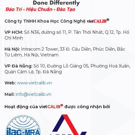
®
Công ty TNHH Khoa Học Công Nghệ 𝐯𝐢𝐞𝐭
𝐂𝐀𝐋𝐈𝐁
VP HCM:
Số N36, đường số 11, P. Tân Thới Nhất, Q.12, Tp. Hồ
Chí Minh
Hà Nội:
Intracom 2 Tower, 33 Đ. Cầu Diễn, Phúc Diễn, Bắc
Từ Liêm, Hà Nội, Vietnam
VP Đà Nẵng:
Số 10, Đường Lỗ Giáng 05, Phường Hoà Xuân,
Quận Cẩm Lệ, Tp. Đà Nẵng
Web:
www.vietcalib.vn
Mail:
info@vietcalib.vn
®
Hoạt động của viet
CALIB
được công nhận bởi