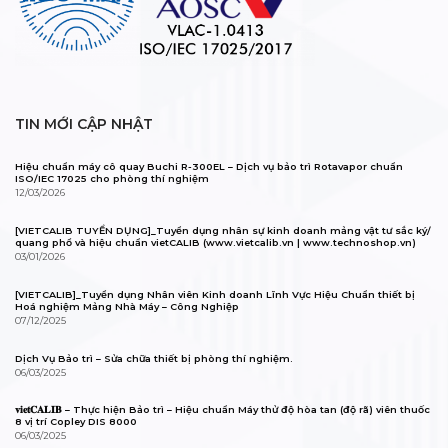
TIN MỚI CẬP NHẬT
Hiệu chuẩn máy cô quay Buchi R-300EL – Dịch vụ bảo trì Rotavapor chuẩn
ISO/IEC 17025 cho phòng thí nghiệm
12/03/2026
[VIETCALIB TUYỂN DỤNG]_Tuyển dụng nhân sự kinh doanh mảng vật tư sắc ký/
quang phổ và hiệu chuẩn vietCALIB (www.vietcalib.vn | www.technoshop.vn)
03/01/2026
[VIETCALIB]_Tuyển dụng Nhân viên Kinh doanh Lĩnh Vực Hiệu Chuẩn thiết bị
Hoá nghiệm Mảng Nhà Máy – Công Nghiệp
07/12/2025
Dịch Vụ Bảo trì – Sửa chữa thiết bị phòng thí nghiệm.
06/03/2025
𝐯𝐢𝐞𝐭𝐂𝐀𝐋𝐈𝐁 – Thực hiện Bảo trì – Hiệu chuẩn Máy thử độ hòa tan (độ rã) viên thuốc
8 vị trí Copley DIS 8000
06/03/2025