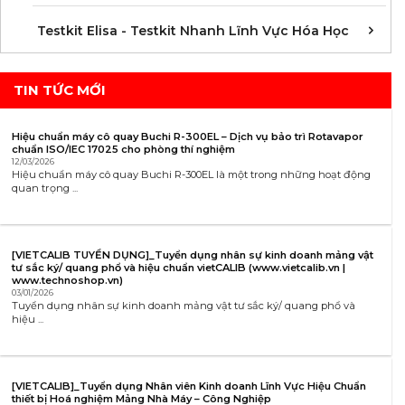
K
K
K
K
K
K
K
K
K
K
K
K
Testkit Elisa - Testkit Nhanh Lĩnh Vực Hóa Học
TIN TỨC MỚI
Hiệu chuẩn máy cô quay Buchi R-300EL – Dịch vụ bảo trì Rotavapor
chuẩn ISO/IEC 17025 cho phòng thí nghiệm
12/03/2026
Hiệu chuẩn máy cô quay Buchi R-300EL là một trong những hoạt động
quan trọng ...
[VIETCALIB TUYỂN DỤNG]_Tuyển dụng nhân sự kinh doanh mảng vật
tư sắc ký/ quang phổ và hiệu chuẩn vietCALIB (www.vietcalib.vn |
www.technoshop.vn)
03/01/2026
Tuyển dụng nhân sự kinh doanh mảng vật tư sắc ký/ quang phổ và
hiệu ...
[VIETCALIB]_Tuyển dụng Nhân viên Kinh doanh Lĩnh Vực Hiệu Chuẩn
thiết bị Hoá nghiệm Mảng Nhà Máy – Công Nghiệp