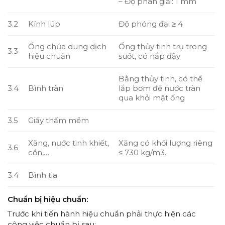
– Độ phân giải: 1 mm
3.2
Kính lúp
Độ phóng đại ≥ 4
Ống chứa dung dịch
Ống thủy tinh trụ trong
3.3
hiệu chuẩn
suốt, có nắp đậy
Bằng thủy tinh, có thể
3.4
Bình tràn
lắp bơm để nước tràn
qua khỏi mặt ống
3.5
Giấy thấm mềm
Xăng, nước tinh khiết,
Xăng có khối lượng riêng
3.6
cồn,…
≤ 730 kg/m3.
3.4
Bình tia
Chuẩn bị hiệu chuẩn:
Trước khi tiến hành hiệu chuẩn phải thực hiện các
công việc chuẩn bị sau: