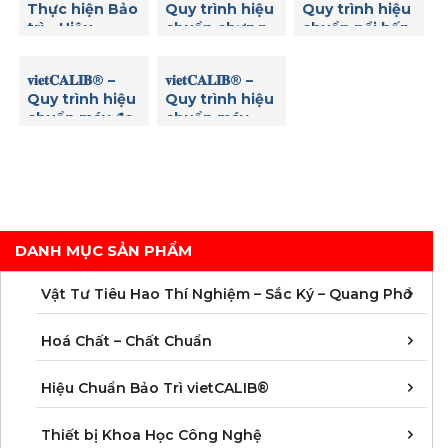
Thực hiện Bảo
Quy trình hiệu
Quy trình hiệu
trì – Hiệu
chuẩn chưng
chuẩn nồi hấp
chuẩn Máy thử
cất đạm
tiệt trùng
độ hòa tan (độ
𝐯𝐢𝐞𝐭𝐂𝐀𝐋𝐈𝐁® –
𝐯𝐢𝐞𝐭𝐂𝐀𝐋𝐈𝐁® –
rã) viên thuốc
Quy trình hiệu
Quy trình hiệu
8 vị trí Copley
chuẩn máy đo
chuẩn máy
DIS 8000
nồng độ Clo
đọc Elisa
dư
DANH MỤC SẢN PHẨM
C
C
M
V
V
V
V
V
V
V
V
V
Vật Tư Tiêu Hao Thí Nghiệm – Sắc Ký – Quang Phổ
C
C
C
C
C
C
C
M
Hoá Chất – Chất Chuẩn
Á
D
Đ
H
K
N
Q
T
Hiệu Chuẩn Bảo Trì vietCALIB®
C
K
T
Thiết bị Khoa Học Công Nghệ