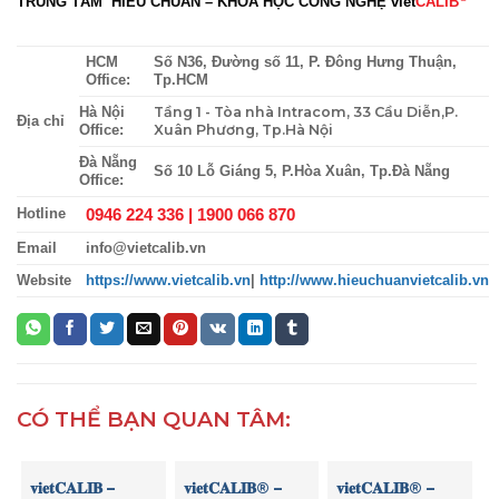
TRUNG TÂM HIÊU CHUẨN – KHOA HỌC CÔNG NGHỆ
viet
CALIB
HCM
Số N36, Đường số 11, P. Đông Hưng Thuận,
Office:
Tp.HCM
Tầng 1 - Tòa nhà Intracom, 33 Cầu Diễn,P.
Hà Nội
Địa chỉ
Xuân Phương, Tp.Hà Nội
Office:
Đà Nẵng
Số 10 Lỗ Giáng 5, P.Hòa Xuân, Tp.Đà Nẵng
Office:
0946 224 336 |
1900 066 870
Hotline
Email
info@vietcalib.vn
Website
https://www.vietcalib.vn
|
http://www.hieuchuanvietcalib.vn
CÓ THỂ BẠN QUAN TÂM:
𝐯𝐢𝐞𝐭𝐂𝐀𝐋𝐈𝐁 –
𝐯𝐢𝐞𝐭𝐂𝐀𝐋𝐈𝐁® –
𝐯𝐢𝐞𝐭𝐂𝐀𝐋𝐈𝐁® –