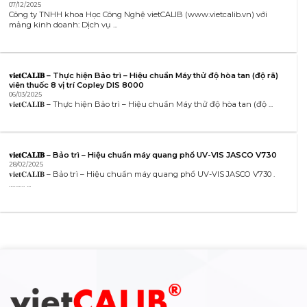
07/12/2025
Công ty TNHH khoa Học Công Nghệ vietCALIB (www.vietcalib.vn) với
mảng kinh doanh: Dịch vụ ...
𝐯𝐢𝐞𝐭𝐂𝐀𝐋𝐈𝐁 – Thực hiện Bảo trì – Hiệu chuẩn Máy thử độ hòa tan (độ rã)
viên thuốc 8 vị trí Copley DIS 8000
06/03/2025
𝐯𝐢𝐞𝐭𝐂𝐀𝐋𝐈𝐁 – Thực hiện Bảo trì – Hiệu chuẩn Máy thử độ hòa tan (độ ...
𝐯𝐢𝐞𝐭𝐂𝐀𝐋𝐈𝐁 – Bảo trì – Hiệu chuẩn máy quang phổ UV-VIS JASCO V730
28/02/2025
𝐯𝐢𝐞𝐭𝐂𝐀𝐋𝐈𝐁 – Bảo trì – Hiệu chuẩn máy quang phổ UV-VIS JASCO V730 .
………. ...