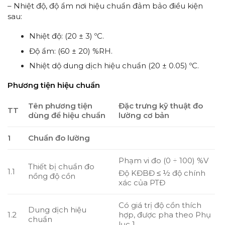
– Nhiệt độ, độ ẩm nơi hiệu chuẩn đảm bảo điều kiện
sau:
Nhiệt độ: (20 ± 3) ºC.
Độ ẩm: (60 ± 20) %RH.
Nhiệt dộ dung dịch hiệu chuẩn (20 ± 0.05) ºC.
Phương tiện hiệu chuẩn
Tên phương tiện
Đặc trưng kỹ thuật đo
TT
dùng để hiệu chuẩn
lường cơ bản
1
Chuẩn đo lường
Phạm vi đo (0 ÷ 100) %V
Thiết bị chuẩn đo
1.1
Độ KĐBĐ ≤ ½ độ chính
nồng độ cồn
xác của PTĐ
Có giá trị độ cồn thích
Dung dịch hiệu
1.2
hợp, được pha theo Phụ
chuẩn
lục 1.