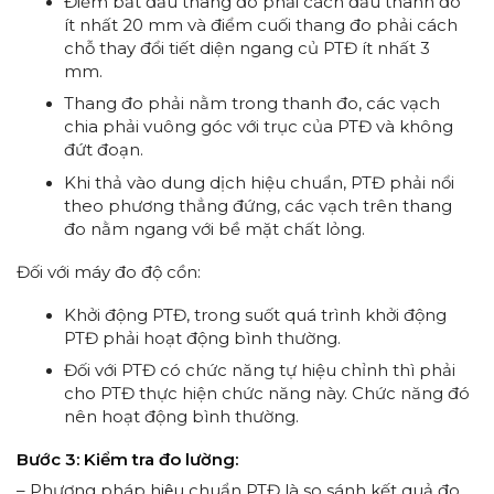
Điểm bắt đầu thang đo phải cách đầu thanh đo
ít nhất 20 mm và điểm cuối thang đo phải cách
chỗ thay đổi tiết diện ngang củ PTĐ ít nhất 3
mm.
Thang đo phải nằm trong thanh đo, các vạch
chia phải vuông góc với trục của PTĐ và không
đứt đoạn.
Khi thả vào dung dịch hiệu chuẩn, PTĐ phải nổi
theo phương thẳng đứng, các vạch trên thang
đo nằm ngang với bề mặt chất lỏng.
Đối với máy đo độ cồn:
Khởi động PTĐ, trong suốt quá trình khởi động
PTĐ phải hoạt động bình thường.
Đối với PTĐ có chức năng tự hiệu chỉnh thì phải
cho PTĐ thực hiện chức năng này. Chức năng đó
nên hoạt động bình thường.
Bước 3: Kiểm
tra
đo lường:
– Phương pháp hiệu chuẩn PTĐ là so sánh kết quả đo