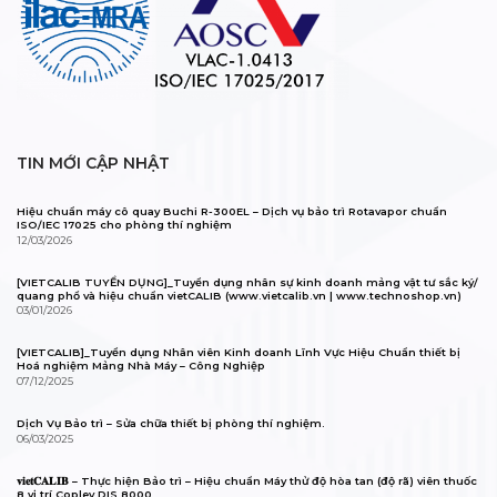
TIN MỚI CẬP NHẬT
Hiệu chuẩn máy cô quay Buchi R-300EL – Dịch vụ bảo trì Rotavapor chuẩn
ISO/IEC 17025 cho phòng thí nghiệm
12/03/2026
[VIETCALIB TUYỂN DỤNG]_Tuyển dụng nhân sự kinh doanh mảng vật tư sắc ký/
quang phổ và hiệu chuẩn vietCALIB (www.vietcalib.vn | www.technoshop.vn)
03/01/2026
[VIETCALIB]_Tuyển dụng Nhân viên Kinh doanh Lĩnh Vực Hiệu Chuẩn thiết bị
Hoá nghiệm Mảng Nhà Máy – Công Nghiệp
07/12/2025
Dịch Vụ Bảo trì – Sửa chữa thiết bị phòng thí nghiệm.
06/03/2025
𝐯𝐢𝐞𝐭𝐂𝐀𝐋𝐈𝐁 – Thực hiện Bảo trì – Hiệu chuẩn Máy thử độ hòa tan (độ rã) viên thuốc
8 vị trí Copley DIS 8000