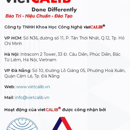
®
Công ty TNHH Khoa Học Công Nghệ 𝐯𝐢𝐞𝐭
𝐂𝐀𝐋𝐈𝐁
VP HCM:
Số N36, đường số 11, P. Tân Thới Nhất, Q.12, Tp. Hồ
Chí Minh
Hà Nội:
Intracom 2 Tower, 33 Đ. Cầu Diễn, Phúc Diễn, Bắc
Từ Liêm, Hà Nội, Vietnam
VP Đà Nẵng:
Số 10, Đường Lỗ Giáng 05, Phường Hoà Xuân,
Quận Cẩm Lệ, Tp. Đà Nẵng
Web:
www.vietcalib.vn
Mail:
info@vietcalib.vn
®
Hoạt động của viet
CALIB
được công nhận bởi