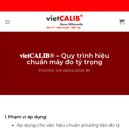
Skip
to
content
𝐯𝐢𝐞𝐭𝐂𝐀𝐋𝐈𝐁® – Quy trình hiệu
chuẩn máy đo tỷ trọng
POSTED ON
05/04/2023
BY
𝐯𝐢𝐞𝐭𝐂𝐀𝐋𝐈𝐁® – Quy trình hiệu chuẩn máy đo tỷ trọng
1. Phạm vi áp dụng:
Áp dụng cho việc hiệu chuẩn phương tiện đo tỷ