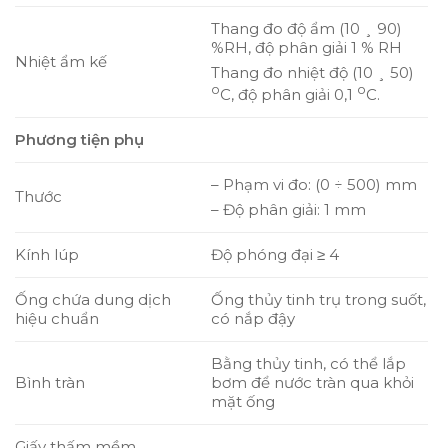
Thang đo độ ẩm (10 ¸ 90)
%RH, độ phân giải 1 % RH
Nhiệt ẩm kế
Thang đo nhiệt độ (10 ¸ 50)
o
o
C, độ phân giải 0,1
C.
Phương tiện phụ
– Phạm vi đo: (0 ÷ 500) mm
Thước
– Độ phân giải: 1 mm
Kính lúp
Độ phóng đại ≥ 4
Ống chứa dung dịch
Ống thủy tinh trụ trong suốt,
hiệu chuẩn
có nắp đậy
Bằng thủy tinh, có thể lắp
Bình tràn
bơm để nước tràn qua khỏi
mặt ống
Giấy thấm mềm