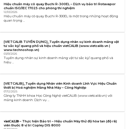
Hiệu chuẩn máy cô quay Buchi R-300EL – Dịch vụ bảo trì Rotavapor
chuẩn ISO/IEC 17025 cho phòng thí nghiệm
12/03/2026
Hiệu chuẩn máy cô quay Buchi R-300EL là một trong những hoạt động
quan trọng ...
[VIETCALIB TUYỂN DỤNG]_Tuyển dụng nhân sự kinh doanh mảng vật
tư sắc ký/ quang phổ và hiệu chuẩn vietCALIB (www.vietcalib.vn |
www.technoshop.vn)
03/01/2026
Tuyển dụng nhân sự kinh doanh mảng vật tư sắc ký/ quang phổ và
hiệu ...
[VIETCALIB]_Tuyển dụng Nhân viên Kinh doanh Lĩnh Vực Hiệu Chuẩn
thiết bị Hoá nghiệm Mảng Nhà Máy – Công Nghiệp
07/12/2025
Công ty TNHH khoa Học Công Nghệ vietCALIB (www.vietcalib.vn) với
mảng kinh doanh: Dịch vụ ...
𝐯𝐢𝐞𝐭𝐂𝐀𝐋𝐈𝐁 – Thực hiện Bảo trì – Hiệu chuẩn Máy thử độ hòa tan (độ rã)
viên thuốc 8 vị trí Copley DIS 8000