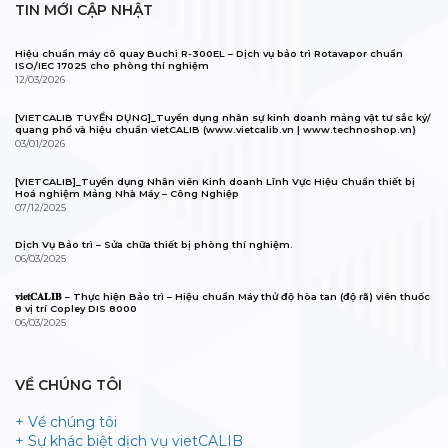
TIN MỚI CẬP NHẬT
Hiệu chuẩn máy cô quay Buchi R-300EL – Dịch vụ bảo trì Rotavapor chuẩn
ISO/IEC 17025 cho phòng thí nghiệm
12/03/2026
[VIETCALIB TUYỂN DỤNG]_Tuyển dụng nhân sự kinh doanh mảng vật tư sắc ký/
quang phổ và hiệu chuẩn vietCALIB (www.vietcalib.vn | www.technoshop.vn)
03/01/2026
[VIETCALIB]_Tuyển dụng Nhân viên Kinh doanh Lĩnh Vực Hiệu Chuẩn thiết bị
Hoá nghiệm Mảng Nhà Máy – Công Nghiệp
07/12/2025
Dịch Vụ Bảo trì – Sửa chữa thiết bị phòng thí nghiệm.
06/03/2025
𝐯𝐢𝐞𝐭𝐂𝐀𝐋𝐈𝐁 – Thực hiện Bảo trì – Hiệu chuẩn Máy thử độ hòa tan (độ rã) viên thuốc
8 vị trí Copley DIS 8000
06/03/2025
VỀ CHÚNG TÔI
+ Về chúng tôi
+ Sự khác biệt dịch vụ vietCALIB