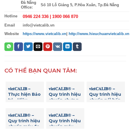
Đà Nẵng
Số 10 Lỗ Giáng 5, P.Hòa Xuân, Tp.Đà Nẵng
Office:
0946 224 336 |
1900 066 870
Hotline
Email
info@vietcalib.vn
Website
https://www.vietcalib.vn
|
http://www.hieuchuanvietcalib.vn
CÓ THỂ BẠN QUAN TÂM:
𝐯𝐢𝐞𝐭𝐂𝐀𝐋𝐈𝐁 –
𝐯𝐢𝐞𝐭𝐂𝐀𝐋𝐈𝐁® –
𝐯𝐢𝐞𝐭𝐂𝐀𝐋𝐈𝐁® –
Thực hiện Bảo
Quy trình hiệu
Quy trình hiệu
trì – Hiệu
chuẩn chưng
chuẩn nồi hấp
chuẩn Máy thử
cất đạm
tiệt trùng
độ hòa tan (độ
𝐯𝐢𝐞𝐭𝐂𝐀𝐋𝐈𝐁® –
𝐯𝐢𝐞𝐭𝐂𝐀𝐋𝐈𝐁® –
rã) viên thuốc
Quy trình hiệu
Quy trình hiệu
8 vị trí Copley
chuẩn máy đo
chuẩn máy
DIS 8000
nồng độ Clo
đọc Elisa