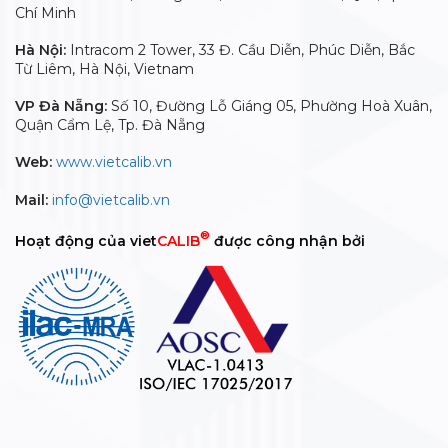
Chí Minh
Hà Nội:
Intracom 2 Tower, 33 Đ. Cầu Diễn, Phúc Diễn, Bắc
Từ Liêm, Hà Nội, Vietnam
VP Đà Nẵng:
Số 10, Đường Lỗ Giáng 05, Phường Hoà Xuân,
Quận Cẩm Lệ, Tp. Đà Nẵng
Web:
www.vietcalib.vn
Mail:
info@vietcalib.vn
®
Hoạt động của viet
CALIB
được công nhận bởi