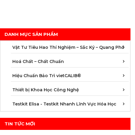
dư
DANH MỤC SẢN PHẨM
C
C
M
V
V
V
V
V
V
V
V
V
Vật Tư Tiêu Hao Thí Nghiệm – Sắc Ký – Quang Phổ
C
C
C
C
C
C
C
M
Hoá Chất – Chất Chuẩn
Á
D
Đ
H
K
N
Q
T
Hiệu Chuẩn Bảo Trì vietCALIB®
C
K
T
Thiết bị Khoa Học Công Nghệ
K
K
K
K
K
K
K
K
K
K
K
K
Testkit Elisa - Testkit Nhanh Lĩnh Vực Hóa Học
TIN TỨC MỚI