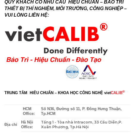
QUÝ KHÁCH CÓ NHU CẦU HIỆU CHUẨN – BẢO TRÌ
THIẾT BỊ THÍ NGHIỆM, MÔI TRƯỜNG, CÔNG NGHIỆP –
VUI LÒNG LIÊN HỆ:
®
TRUNG TÂM HIÊU CHUẨN – KHOA HỌC CÔNG NGHỆ
viet
CALIB
HCM
Số N36, Đường số 11, P. Đông Hưng Thuận,
Office:
Tp.HCM
Tầng 1 - Tòa nhà Intracom, 33 Cầu Diễn,P.
Hà Nội
Địa chỉ
Xuân Phương, Tp.Hà Nội
Office: