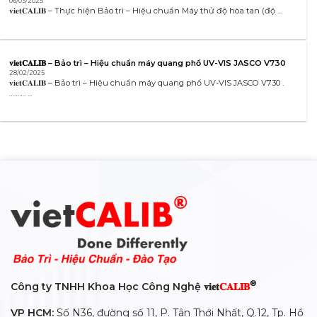
06/03/2025
𝐯𝐢𝐞𝐭𝐂𝐀𝐋𝐈𝐁 – Thực hiện Bảo trì – Hiệu chuẩn Máy thử độ hòa tan (độ ...
𝐯𝐢𝐞𝐭𝐂𝐀𝐋𝐈𝐁 – Bảo trì – Hiệu chuẩn máy quang phổ UV-VIS JASCO V730
28/02/2025
𝐯𝐢𝐞𝐭𝐂𝐀𝐋𝐈𝐁 – Bảo trì – Hiệu chuẩn máy quang phổ UV-VIS JASCO V730 .
………. ...
®
Công ty TNHH Khoa Học Công Nghệ 𝐯𝐢𝐞𝐭
𝐂𝐀𝐋𝐈𝐁
VP HCM:
Số N36, đường số 11, P. Tân Thới Nhất, Q.12, Tp. Hồ