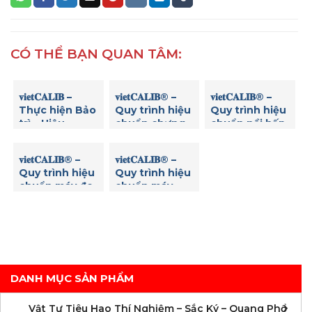
CÓ THỂ BẠN QUAN TÂM:
𝐯𝐢𝐞𝐭𝐂𝐀𝐋𝐈𝐁 –
𝐯𝐢𝐞𝐭𝐂𝐀𝐋𝐈𝐁® –
𝐯𝐢𝐞𝐭𝐂𝐀𝐋𝐈𝐁® –
Thực hiện Bảo
Quy trình hiệu
Quy trình hiệu
trì – Hiệu
chuẩn chưng
chuẩn nồi hấp
chuẩn Máy thử
cất đạm
tiệt trùng
độ hòa tan (độ
𝐯𝐢𝐞𝐭𝐂𝐀𝐋𝐈𝐁® –
𝐯𝐢𝐞𝐭𝐂𝐀𝐋𝐈𝐁® –
rã) viên thuốc
Quy trình hiệu
Quy trình hiệu
8 vị trí Copley
chuẩn máy đo
chuẩn máy
DIS 8000
nồng độ Clo
đọc Elisa
dư
DANH MỤC SẢN PHẨM
C
C
M
V
V
V
V
V
V
V
V
V
Vật Tư Tiêu Hao Thí Nghiệm – Sắc Ký – Quang Phổ