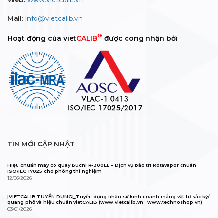
Web:
www.vietcalib.vn
Mail:
info@vietcalib.vn
®
Hoạt động của viet
CALIB
được công nhận bởi
TIN MỚI CẬP NHẬT
Hiệu chuẩn máy cô quay Buchi R-300EL – Dịch vụ bảo trì Rotavapor chuẩn
ISO/IEC 17025 cho phòng thí nghiệm
12/03/2026
[VIETCALIB TUYỂN DỤNG]_Tuyển dụng nhân sự kinh doanh mảng vật tư sắc ký/
quang phổ và hiệu chuẩn vietCALIB (www.vietcalib.vn | www.technoshop.vn)
03/01/2026