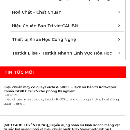
C
C
C
C
C
C
C
M
Hoá Chất – Chất Chuẩn
Á
D
Đ
H
K
N
Q
T
Hiệu Chuẩn Bảo Trì vietCALIB®
C
K
T
Thiết bị Khoa Học Công Nghệ
K
K
K
K
K
K
K
K
K
K
K
K
Testkit Elisa - Testkit Nhanh Lĩnh Vực Hóa Học
TIN TỨC MỚI
Hiệu chuẩn máy cô quay Buchi R-300EL – Dịch vụ bảo trì Rotavapor
chuẩn ISO/IEC 17025 cho phòng thí nghiệm
12/03/2026
Hiệu chuẩn máy cô quay Buchi R-300EL là một trong những hoạt động
quan trọng ...
[VIETCALIB TUYỂN DỤNG]_Tuyển dụng nhân sự kinh doanh mảng vật
tư sắc ký/ quang phổ và hiệu chuẩn vietCALIB (www.vietcalib.vn |