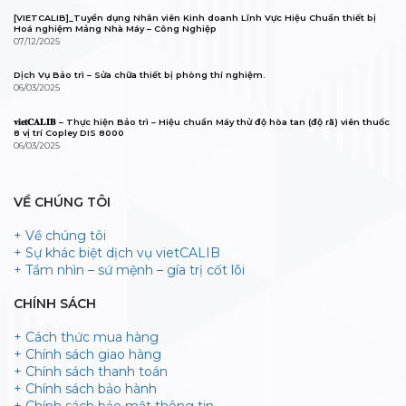
[VIETCALIB]_Tuyển dụng Nhân viên Kinh doanh Lĩnh Vực Hiệu Chuẩn thiết bị
Hoá nghiệm Mảng Nhà Máy – Công Nghiệp
07/12/2025
Dịch Vụ Bảo trì – Sửa chữa thiết bị phòng thí nghiệm.
06/03/2025
𝐯𝐢𝐞𝐭𝐂𝐀𝐋𝐈𝐁 – Thực hiện Bảo trì – Hiệu chuẩn Máy thử độ hòa tan (độ rã) viên thuốc
8 vị trí Copley DIS 8000
06/03/2025
VỀ CHÚNG TÔI
+ Về chúng tôi
+ Sự khác biệt dịch vụ vietCALIB
+ Tầm nhìn – sứ mệnh – gía trị cốt lõi
CHÍNH SÁCH
+ Cách thức mua hàng
+ Chính sách giao hàng
+ Chính sách thanh toán
+ Chính sách bảo hành