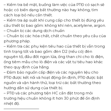
– Kiểm tra bề mặt, buồng làm việc của PTĐ có sạch sẽ
hoặc có biến dạng bất thường nào hay không, tìm
cách loại bỏ nếu cần thiết.
– Kiểm tra áp suất khí cung cấp cho thiết bị đúng yêu
cầu thiết bị bao gồm: không khí nén, acetylene, argon.
– Chuẩn bị các dung dịch chuẩn
– Chuẩn bị các hóa chất, chất chuẩn theo yêu cầu của
phương pháp.
– Kiểm tra các phụ kiện tiêu hao của thiết bị vẫn trong
tình trạng tốt và bao gồm: đèn D2 (nếu có) đèn
nguyên tố, đầu đốt ngọn lửa, ống than chì cho lò điện,
ống tiêm mẫu cho lò điện và các vật tư tiêu hao khác
theo quy định của hãng.
– Đảm bảo nguồn cấp điện và các nguyên liệu cho
PTĐ được kết nối và hoạt động ổn định, PTĐ được bật
nguồn và vận hành thử, loại trừ các bất thường theo
hướng dẫn sử dụng của thiết bị.
– PTĐ và các phương tiện HC cần đặt trong môi
trường hiệu chuẩn không ít hơn 30 phút để ổn định
nhiệt độ.
—————————–