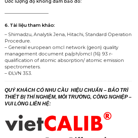
Ước lượng độ không đảm bảo đo:
—————————–
6. Tài liệu tham khảo:
– Shimadzu, Analytik Jena, Hitachi, Standard Operation
Procedure.
– General european omcl network (geon) quality
management document pa/ph/omcl (16) 93 r-
qualification of atomic absorption/ atomic emission
spectrometers.
– ĐLVN 353.
QUÝ KHÁCH CÓ NHU CẦU HIỆU CHUẨN – BẢO TRÌ
THIẾT BỊ THÍ NGHIỆM, MÔI TRƯỜNG, CÔNG NGHIỆP –
VUI LÒNG LIÊN HỆ: