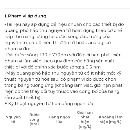
1. Phạm vi áp dụng:
-Tài liệu này áp dụng để hiệu chuẩn cho các thiết bị đo
quang phổ hấp thu nguyên tử hoạt động theo cơ chế
hấp thu năng lượng tại bước sóng đặc trưng của
nguyên tố, có bộ hiển thị điện tử hoặc analog, có
phạm vi đo:
-Dải bước sóng: 190 ÷ 770nm với độ giới hạn phát hiện,
phạm vi làm việc theo quy định của hãng sản xuất
thiết bị với độ chính xác bước sóng: ≤ 0,5 nm
-Máy quang phổ hấp thu nguyên tử có ít nhất một kỹ
thuật nguyên tử hóa sau, có phạm vi đo được chọn
trong bảng tương ứng (khoảng làm việc, giới hạn phát
hiện có thể thay đổi tùy thuộc vào công bố của hãng
sản xuất thiết bị):
+ Kỹ thuật nguyên tử hóa bằng ngọn lửa
Giới hạn
Bước
Nguyên
Dạng ngọn
phát
Khoảng làm
sóng
tố
lửa
hiện
việc (mg/L)
(nm)
(mg/L)