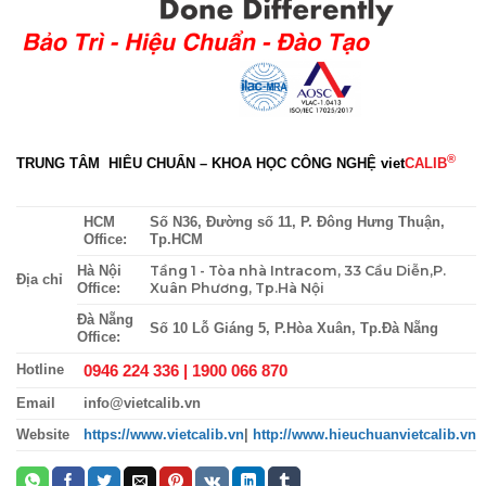
®
TRUNG TÂM HIÊU CHUẨN – KHOA HỌC CÔNG NGHỆ
viet
CALIB
HCM
Số N36, Đường số 11, P. Đông Hưng Thuận,
Office:
Tp.HCM
Tầng 1 - Tòa nhà Intracom, 33 Cầu Diễn,P.
Hà Nội
Địa chỉ
Xuân Phương, Tp.Hà Nội
Office:
Đà Nẵng
Số 10 Lỗ Giáng 5, P.Hòa Xuân, Tp.Đà Nẵng
Office:
0946 224 336 |
1900 066 870
Hotline
Email
info@vietcalib.vn
Website
https://www.vietcalib.vn
|
http://www.hieuchuanvietcalib.vn