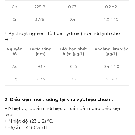
Cd
228,8
0,03
0,2 ÷ 2
Cr
357,9
0,4
4,0 ÷ 40
+ Kỹ thuật nguyên tử hóa hydrua (hóa hơi lạnh cho
Hg).
Nguyên
Bước sóng
Giới hạn phát
Khoảng làm việc
tố
(nm)
hiện (µg/L)
(µg/L)
As
193,7
0,15
0,4 ÷ 4,0
Hg
253,7
0,2
5 ÷ 80
—————————–
2. Điều kiện môi trường tại khu vực hiệu chuẩn:
– Nhiệt độ, độ ẩm nơi hiệu chuẩn đảm bảo điều kiện
sau:
+ Nhiệt độ: (23 ± 2) ºC.
+ Độ ẩm: ≤ 80 %RH
—————————–