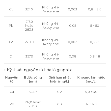
Không khí-
Cu
324,7
0,003
0,8 ÷ 8,0
Axetylene
217,0
Không khí-
Pb
hoặc
0,05
5 ÷ 50
Axetylene
283,3
Không khí-
Cd
228,8
0,002
0,3 ÷ 3
Axetylene
Không khí-
Cr
357,9
0,08
0,8 ÷ 8
Axetylene
+ Kỹ thuật nguyên tử hóa lò graphite
Nguyên
Bước sóng
Giới hạn phát
Khoảng làm việc
tố
(nm)
hiện (mg/L)
(mg/L)
Cu
324,7
0,2
4,0 ÷ 40
217,0 hoặc
Pb
0,3
12 ÷ 120
283,3