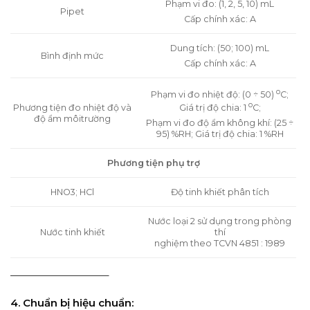
Phạm vi đo: (1, 2, 5, 10) mL
Pipet
Cấp chính xác: A
Dung tích: (50; 100) mL
Bình định mức
Cấp chính xác: A
o
Phạm vi đo nhiệt độ: (0 ÷ 50)
C;
o
Phương tiện đo nhiệt độ và
Giá trị độ chia: 1
C;
độ ẩm môitrường
Phạm vi đo độ ẩm không khí: (25 ÷
95) %RH; Giá trị độ chia: 1 %RH
Phương tiện phụ trợ
HNO3; HCl
Độ tinh khiết phân tích
Nước loại 2 sử dụng trong phòng
Nước tinh khiết
thí
nghiệm theo TCVN 4851 : 1989
—————————–
4. Chuẩn bị hiệu chuẩn: