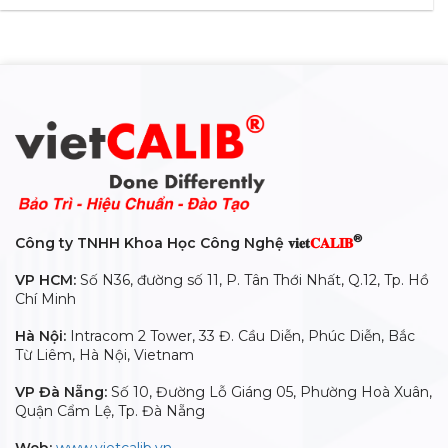
®
Công ty TNHH Khoa Học Công Nghệ 𝐯𝐢𝐞𝐭
𝐂𝐀𝐋𝐈𝐁
VP HCM:
Số N36, đường số 11, P. Tân Thới Nhất, Q.12, Tp. Hồ
Chí Minh
Hà Nội:
Intracom 2 Tower, 33 Đ. Cầu Diễn, Phúc Diễn, Bắc
Từ Liêm, Hà Nội, Vietnam
VP Đà Nẵng:
Số 10, Đường Lỗ Giáng 05, Phường Hoà Xuân,
Quận Cẩm Lệ, Tp. Đà Nẵng