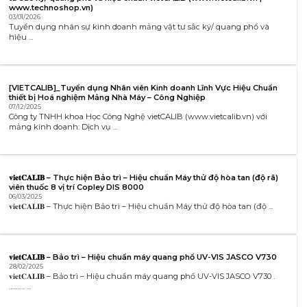
www.technoshop.vn)
03/01/2026
Tuyển dụng nhân sự kinh doanh mảng vật tư sắc ký/ quang phổ và
hiệu ...
[VIETCALIB]_Tuyển dụng Nhân viên Kinh doanh Lĩnh Vực Hiệu Chuẩn
thiết bị Hoá nghiệm Mảng Nhà Máy – Công Nghiệp
07/12/2025
Công ty TNHH khoa Học Công Nghệ vietCALIB (www.vietcalib.vn) với
mảng kinh doanh: Dịch vụ ...
𝐯𝐢𝐞𝐭𝐂𝐀𝐋𝐈𝐁 – Thực hiện Bảo trì – Hiệu chuẩn Máy thử độ hòa tan (độ rã)
viên thuốc 8 vị trí Copley DIS 8000
06/03/2025
𝐯𝐢𝐞𝐭𝐂𝐀𝐋𝐈𝐁 – Thực hiện Bảo trì – Hiệu chuẩn Máy thử độ hòa tan (độ ...
𝐯𝐢𝐞𝐭𝐂𝐀𝐋𝐈𝐁 – Bảo trì – Hiệu chuẩn máy quang phổ UV-VIS JASCO V730
28/02/2025
𝐯𝐢𝐞𝐭𝐂𝐀𝐋𝐈𝐁 – Bảo trì – Hiệu chuẩn máy quang phổ UV-VIS JASCO V730 .
………. ...