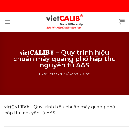
Skip
to
content
𝐯𝐢𝐞𝐭𝐂𝐀𝐋𝐈𝐁® – Quy trình hiệu
chuẩn máy quang phổ hấp thu
nguyên tử AAS
POSTED ON
27/03/2023
BY
𝐯𝐢𝐞𝐭𝐂𝐀𝐋𝐈𝐁® – Quy trình hiệu chuẩn máy quang phổ
hấp thu nguyên tử AAS