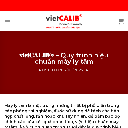
Skip
to
content
𝐯𝐢𝐞𝐭𝐂𝐀𝐋𝐈𝐁® – Quy trình hiệu
chuẩn máy ly tâm
POSTED ON
17/02/2023
BY
Máy ly tâm là một trong những thiết bị phổ biến trong
các phòng thí nghiệm, được sử dụng để tách các hỗn
hợp chất lỏng, rắn hoặc khí. Tuy nhiên, để đảm bảo độ
chính xác của kết quả phân tích, việc hiệu chuẩn máy
ly tâm là vô cùng quan trọng. Dưới đây là quy trình hiệu