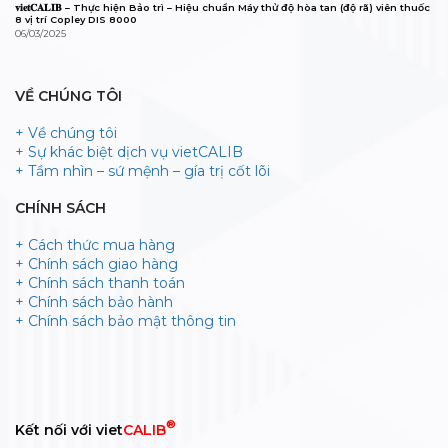
𝐯𝐢𝐞𝐭𝐂𝐀𝐋𝐈𝐁 – Thực hiện Bảo trì – Hiệu chuẩn Máy thử độ hòa tan (độ rã) viên thuốc
8 vị trí Copley DIS 8000
06/03/2025
VỀ CHÚNG TÔI
+ Về chúng tôi
+ Sự khác biệt dịch vụ vietCALIB
+ Tầm nhìn – sứ mệnh – gía trị cốt lõi
CHÍNH SÁCH
+ Cách thức mua hàng
+ Chính sách giao hàng
+ Chính sách thanh toán
+ Chính sách bảo hành
+ Chính sách bảo mật thông tin
®
Kết nối với viet
CALIB