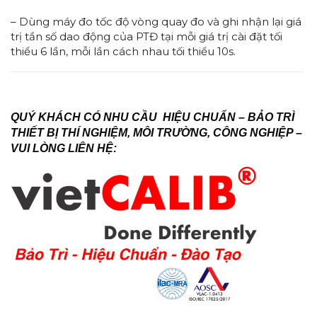
– Dùng máy đo tốc độ vòng quay đo và ghi nhận lại giá
trị tần số dao động của PTĐ tại mỗi giá trị cài đặt tối
thiểu 6 lần, mỗi lần cách nhau tối thiểu 10s.
QUÝ KHÁCH CÓ NHU CẦU HIỆU CHUẨN – BẢO TRÌ
THIẾT BỊ THÍ NGHIỆM, MÔI TRƯỜNG, CÔNG NGHIỆP –
VUI LÒNG LIÊN HỆ: