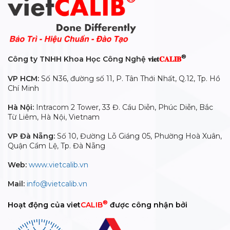
®
Công ty TNHH Khoa Học Công Nghệ 𝐯𝐢𝐞𝐭
𝐂𝐀𝐋𝐈𝐁
VP HCM:
Số N36, đường số 11, P. Tân Thới Nhất, Q.12, Tp. Hồ
Chí Minh
Hà Nội:
Intracom 2 Tower, 33 Đ. Cầu Diễn, Phúc Diễn, Bắc
Từ Liêm, Hà Nội, Vietnam
VP Đà Nẵng:
Số 10, Đường Lỗ Giáng 05, Phường Hoà Xuân,
Quận Cẩm Lệ, Tp. Đà Nẵng
Web:
www.vietcalib.vn
Mail:
info@vietcalib.vn
®
Hoạt động của viet
CALIB
được công nhận bởi