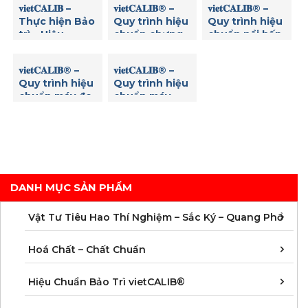
𝐯𝐢𝐞𝐭𝐂𝐀𝐋𝐈𝐁 –
𝐯𝐢𝐞𝐭𝐂𝐀𝐋𝐈𝐁® –
𝐯𝐢𝐞𝐭𝐂𝐀𝐋𝐈𝐁® –
Thực hiện Bảo
Quy trình hiệu
Quy trình hiệu
trì – Hiệu
chuẩn chưng
chuẩn nồi hấp
chuẩn Máy thử
cất đạm
tiệt trùng
độ hòa tan (độ
𝐯𝐢𝐞𝐭𝐂𝐀𝐋𝐈𝐁® –
𝐯𝐢𝐞𝐭𝐂𝐀𝐋𝐈𝐁® –
rã) viên thuốc
Quy trình hiệu
Quy trình hiệu
8 vị trí Copley
chuẩn máy đo
chuẩn máy
DIS 8000
nồng độ Clo
đọc Elisa
dư
DANH MỤC SẢN PHẨM
C
C
M
V
V
V
V
V
V
V
V
V
Vật Tư Tiêu Hao Thí Nghiệm – Sắc Ký – Quang Phổ
C
C
C
C
C
C
C
M
Hoá Chất – Chất Chuẩn
Á
D
Đ
H
K
N
Q
T
Hiệu Chuẩn Bảo Trì vietCALIB®