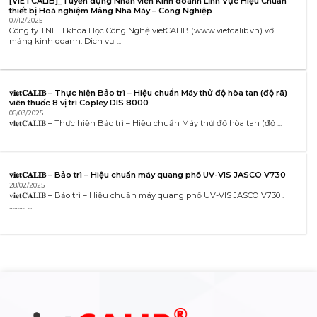
[VIETCALIB]_Tuyển dụng Nhân viên Kinh doanh Lĩnh Vực Hiệu Chuẩn
thiết bị Hoá nghiệm Mảng Nhà Máy – Công Nghiệp
07/12/2025
Công ty TNHH khoa Học Công Nghệ vietCALIB (www.vietcalib.vn) với
mảng kinh doanh: Dịch vụ ...
𝐯𝐢𝐞𝐭𝐂𝐀𝐋𝐈𝐁 – Thực hiện Bảo trì – Hiệu chuẩn Máy thử độ hòa tan (độ rã)
viên thuốc 8 vị trí Copley DIS 8000
06/03/2025
𝐯𝐢𝐞𝐭𝐂𝐀𝐋𝐈𝐁 – Thực hiện Bảo trì – Hiệu chuẩn Máy thử độ hòa tan (độ ...
𝐯𝐢𝐞𝐭𝐂𝐀𝐋𝐈𝐁 – Bảo trì – Hiệu chuẩn máy quang phổ UV-VIS JASCO V730
28/02/2025
𝐯𝐢𝐞𝐭𝐂𝐀𝐋𝐈𝐁 – Bảo trì – Hiệu chuẩn máy quang phổ UV-VIS JASCO V730 .
………. ...