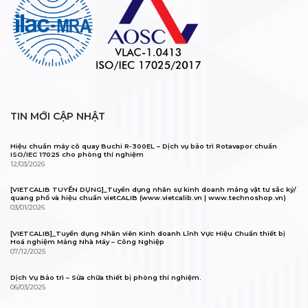
TIN MỚI CẬP NHẬT
Hiệu chuẩn máy cô quay Buchi R-300EL – Dịch vụ bảo trì Rotavapor chuẩn
ISO/IEC 17025 cho phòng thí nghiệm
12/03/2026
[VIETCALIB TUYỂN DỤNG]_Tuyển dụng nhân sự kinh doanh mảng vật tư sắc ký/
quang phổ và hiệu chuẩn vietCALIB (www.vietcalib.vn | www.technoshop.vn)
03/01/2026
[VIETCALIB]_Tuyển dụng Nhân viên Kinh doanh Lĩnh Vực Hiệu Chuẩn thiết bị
Hoá nghiệm Mảng Nhà Máy – Công Nghiệp
07/12/2025
Dịch Vụ Bảo trì – Sửa chữa thiết bị phòng thí nghiệm.
06/03/2025