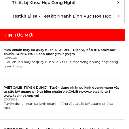
C
K
T
Thiết bị Khoa Học Công Nghệ
K
K
K
K
K
K
K
K
K
K
K
K
Testkit Elisa - Testkit Nhanh Lĩnh Vực Hóa Học
TIN TỨC MỚI
Hiệu chuẩn máy cô quay Buchi R-300EL – Dịch vụ bảo trì Rotavapor
chuẩn ISO/IEC 17025 cho phòng thí nghiệm
12/03/2026
Hiệu chuẩn máy cô quay Buchi R-300EL là một trong những hoạt động
quan trọng ...
[VIETCALIB TUYỂN DỤNG]_Tuyển dụng nhân sự kinh doanh mảng vật
tư sắc ký/ quang phổ và hiệu chuẩn vietCALIB (www.vietcalib.vn |
www.technoshop.vn)
03/01/2026
Tuyển dụng nhân sự kinh doanh mảng vật tư sắc ký/ quang phổ và
hiệu ...