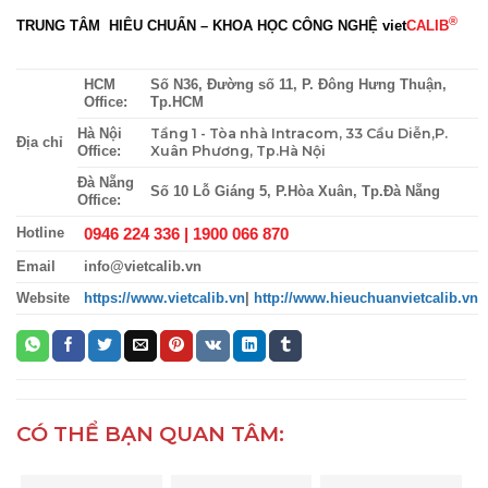
®
TRUNG TÂM HIÊU CHUẨN – KHOA HỌC CÔNG NGHỆ
viet
CALIB
HCM
Số N36, Đường số 11, P. Đông Hưng Thuận,
Office:
Tp.HCM
Tầng 1 - Tòa nhà Intracom, 33 Cầu Diễn,P.
Hà Nội
Địa chỉ
Xuân Phương, Tp.Hà Nội
Office:
Đà Nẵng
Số 10 Lỗ Giáng 5, P.Hòa Xuân, Tp.Đà Nẵng
Office:
0946 224 336 |
1900 066 870
Hotline
Email
info@vietcalib.vn
Website
https://www.vietcalib.vn
|
http://www.hieuchuanvietcalib.vn
CÓ THỂ BẠN QUAN TÂM: