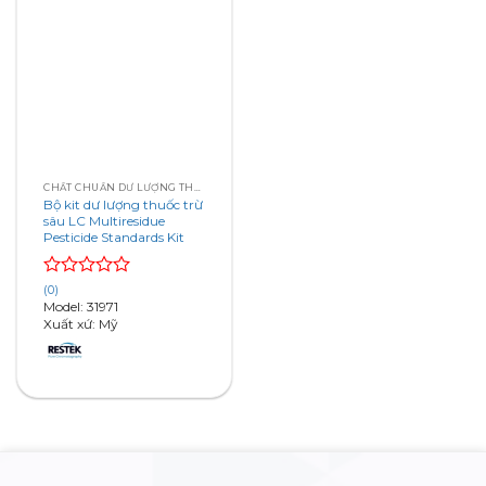
CHẤT CHUẨN DƯ LƯỢNG THUỐC TRỪ SÂU PESTICIDE RESIDUES
Bộ kit dư lượng thuốc trừ
sâu LC Multiresidue
Pesticide Standards Kit
Rated
(0)
0
Model: 31971
out
Xuất xứ: Mỹ
of
5