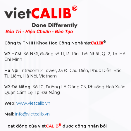
®
Công ty TNHH Khoa Học Công Nghệ 𝐯𝐢𝐞𝐭
𝐂𝐀𝐋𝐈𝐁
VP HCM:
Số N36, đường số 11, P. Tân Thới Nhất, Q.12, Tp. Hồ
Chí Minh
Hà Nội:
Intracom 2 Tower, 33 Đ. Cầu Diễn, Phúc Diễn, Bắc
Từ Liêm, Hà Nội, Vietnam
VP Đà Nẵng:
Số 10, Đường Lỗ Giáng 05, Phường Hoà Xuân,
Quận Cẩm Lệ, Tp. Đà Nẵng
Web:
www.vietcalib.vn
Mail:
info@vietcalib.vn
®
Hoạt động của viet
CALIB
được công nhận bởi