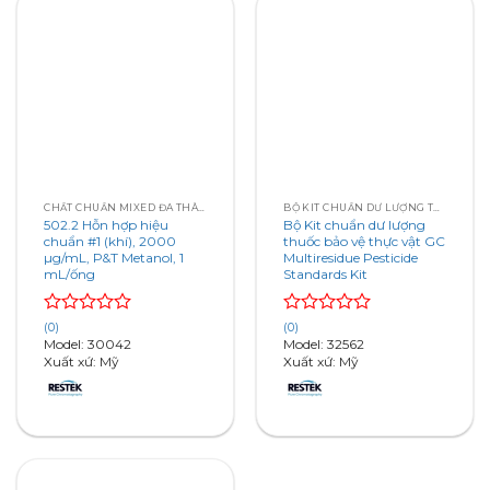
CHẤT CHUẨN MIXED ĐA THÀNH PHẦN (MULTI-COMPONENT)
BỘ KIT CHUẨN DƯ LƯỢNG THUỐC BẢO VỆ THỰC VẬT
502.2 Hỗn hợp hiệu
Bộ Kit chuẩn dư lượng
chuẩn #1 (khí), 2000
thuốc bảo vệ thực vật GC
µg/mL, P&T Metanol, 1
Multiresidue Pesticide
mL/ống
Standards Kit
Rated
Rated
(0)
(0)
0
0
Model: 30042
Model: 32562
out
out
Xuất xứ: Mỹ
Xuất xứ: Mỹ
of
of
5
5