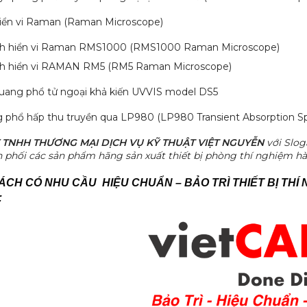
 hiển vi Raman (Raman Microscope)
nh hiển vi Raman RMS1000 (RMS1000 Raman Microscope)
nh hiển vi RAMAN RM5 (RM5 Raman Microscope)
quang phổ tử ngoại khả kiến UVVIS model DS5
g phổ hấp thu truyền qua LP980 (LP980 Transient Absorption S
 TNHH THƯƠNG MẠI DỊCH VỤ KỸ THUẬT VIỆT NGUYỄN
với Slo
 phối các sản phẩm hãng sản xuất thiết bị phòng thí nghiệm hà
CH CÓ NHU CẦU HIỆU CHUẨN – BẢO TRÌ THIẾT BỊ THÍ 
: