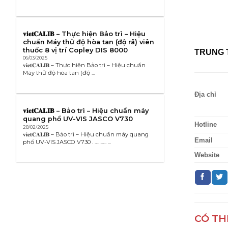
𝐯𝐢𝐞𝐭𝐂𝐀𝐋𝐈𝐁 – Thực hiện Bảo trì – Hiệu
chuẩn Máy thử độ hòa tan (độ rã) viên
thuốc 8 vị trí Copley DIS 8000
TRUNG 
06/03/2025
𝐯𝐢𝐞𝐭𝐂𝐀𝐋𝐈𝐁 – Thực hiện Bảo trì – Hiệu chuẩn
Máy thử độ hòa tan (độ ...
Địa chỉ
𝐯𝐢𝐞𝐭𝐂𝐀𝐋𝐈𝐁 – Bảo trì – Hiệu chuẩn máy
quang phổ UV-VIS JASCO V730
Hotline
28/02/2025
𝐯𝐢𝐞𝐭𝐂𝐀𝐋𝐈𝐁 – Bảo trì – Hiệu chuẩn máy quang
Email
phổ UV-VIS JASCO V730 . ………. ...
Website
CÓ TH