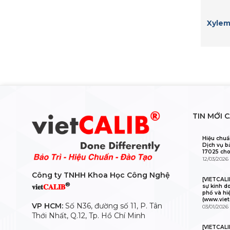
Xylem
TIN MỚI 
Hiệu chuẩ
Dịch vụ b
17025 cho
12/03/2026
Công ty TNHH Khoa Học Công Nghệ
[VIETCAL
®
𝐯𝐢𝐞𝐭
𝐂𝐀𝐋𝐈𝐁
sự kinh d
phổ và hi
(www.viet
VP HCM:
Số N36, đường số 11, P. Tân
03/01/2026
Thới Nhất, Q.12, Tp. Hồ Chí Minh
[VIETCALI