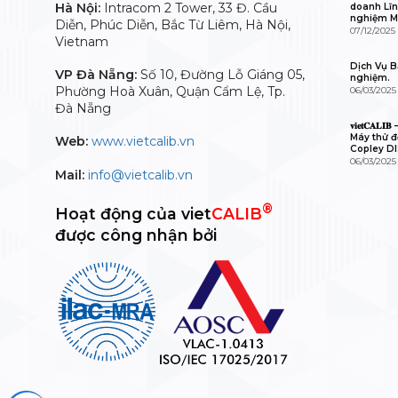
Hà Nội:
Intracom 2 Tower, 33 Đ. Cầu
doanh Lĩn
nghiệm M
Diễn, Phúc Diễn, Bắc Từ Liêm, Hà Nội,
07/12/2025
Vietnam
Dịch Vụ Bả
VP Đà Nẵng:
Số 10, Đường Lỗ Giáng 05,
nghiệm.
Phường Hoà Xuân, Quận Cẩm Lệ, Tp.
06/03/2025
Đà Nẵng
𝐯𝐢𝐞𝐭𝐂𝐀
Máy thử độ
Web:
www.vietcalib.vn
Copley D
06/03/2025
Mail:
info@vietcalib.vn
®
Hoạt động của viet
CALIB
được công nhận bởi