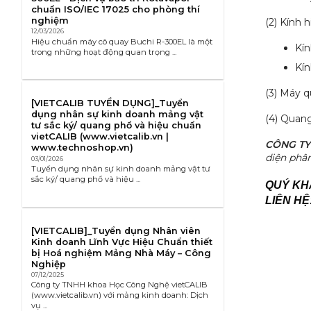
chuẩn ISO/IEC 17025 cho phòng thí
nghiệm
(2) Kính
12/03/2026
Hiệu chuẩn máy cô quay Buchi R-300EL là một
Kí
trong những hoạt động quan trọng ...
Kí
(3) Máy 
[VIETCALIB TUYỂN DỤNG]_Tuyển
dụng nhân sự kinh doanh mảng vật
(4) Quan
tư sắc ký/ quang phổ và hiệu chuẩn
vietCALIB (www.vietcalib.vn |
CÔNG TY
www.technoshop.vn)
diện phân
03/01/2026
Tuyển dụng nhân sự kinh doanh mảng vật tư
sắc ký/ quang phổ và hiệu ...
QUÝ KHÁ
LIÊN HỆ
[VIETCALIB]_Tuyển dụng Nhân viên
Kinh doanh Lĩnh Vực Hiệu Chuẩn thiết
bị Hoá nghiệm Mảng Nhà Máy – Công
Nghiệp
07/12/2025
Công ty TNHH khoa Học Công Nghệ vietCALIB
(www.vietcalib.vn) với mảng kinh doanh: Dịch
vụ ...