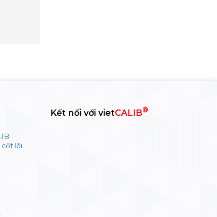
®
Kết nối với viet
CALIB
LIB
cốt lõi