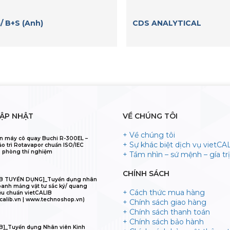
/ B+S (Anh)
CDS ANALYTICAL
CẬP NHẬT
VỀ CHÚNG TÔI
+ Về chúng tôi
n máy cô quay Buchi R-300EL –
+ Sự khác biệt dịch vụ vietCA
ảo trì Rotavapor chuẩn ISO/IEC
 phòng thí nghiệm
+ Tầm nhìn – sứ mệnh – gía trị 
CHÍNH SÁCH
IB TUYỂN DỤNG]_Tuyển dụng nhân
oanh mảng vật tư sắc ký/ quang
+ Cách thức mua hàng
ệu chuẩn vietCALIB
calib.vn | www.technoshop.vn)
+ Chính sách giao hàng
+ Chính sách thanh toán
+ Chính sách bảo hành
B]_Tuyển dụng Nhân viên Kinh