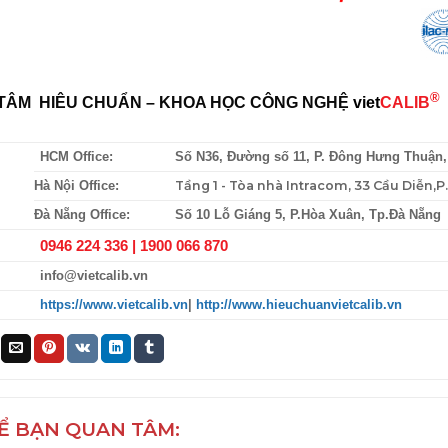
®
TÂM HIÊU CHUẨN – KHOA HỌC CÔNG NGHỆ
viet
CALIB
HCM Office:
Số N36, Đường số 11, P. Đông Hưng Thuận
Tầng 1 - Tòa nhà Intracom, 33 Cầu Diễn,
Hà Nội Office:
Đà Nẵng Office:
Số 10 Lỗ Giáng 5, P.Hòa Xuân, Tp.Đà Nẵng
0946 224 336 |
1900 066 870
info@vietcalib.vn
https://www.vietcalib.vn
|
http://www.hieuchuanvietcalib.vn
Ể BẠN QUAN TÂM: