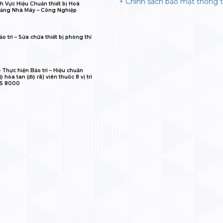
+ Chính sách bảo mật thông t
h Vực Hiệu Chuẩn thiết bị Hoá
ảng Nhà Máy – Công Nghiệp
o trì – Sửa chữa thiết bị phòng thí
𝐋𝐈𝐁 – Thực hiện Bảo trì – Hiệu chuẩn
 hòa tan (độ rã) viên thuốc 8 vị trí
IS 8000