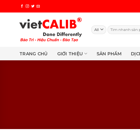
Skip
to
content
Search
for:
TRANG CHỦ
GIỚI THIỆU
SẢN PHẨM
DỊC