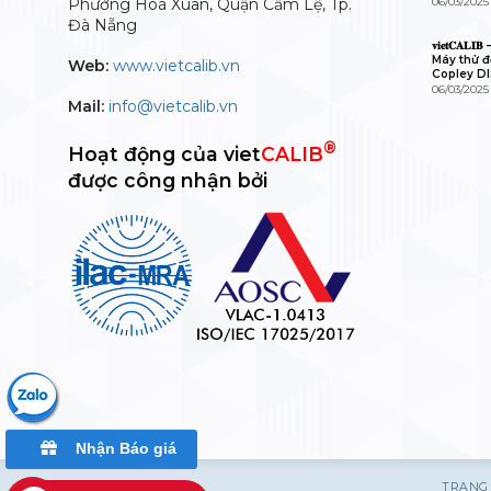
Phường Hoà Xuân, Quận Cẩm Lệ, Tp.
06/03/2025
Đà Nẵng
𝐯𝐢𝐞𝐭𝐂𝐀
Máy thử độ
Web:
www.vietcalib.vn
Copley D
06/03/2025
Mail:
info@vietcalib.vn
®
Hoạt động của viet
CALIB
được công nhận bởi
Nhận Báo giá
TRANG