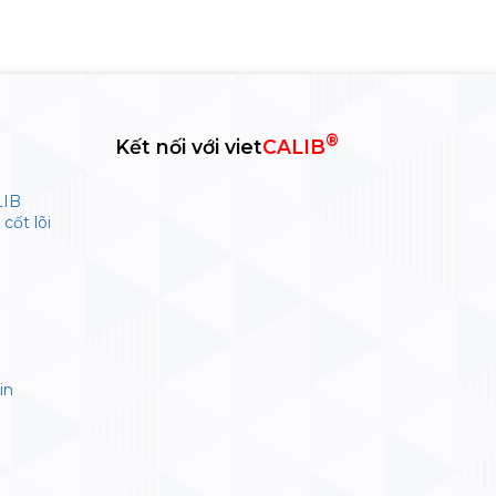
®
Kết nối với viet
CALIB
LIB
cốt lõi
in