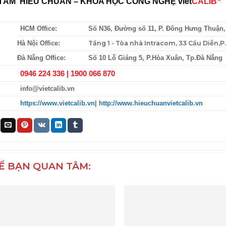
TÂM HIÊU CHUẨN – KHOA HỌC CÔNG NGHỆ
viet
CALIB
HCM Office:
Số N36, Đường số 11, P. Đông Hưng Thuận
Tầng 1 - Tòa nhà Intracom, 33 Cầu Diễn,
Hà Nội Office:
Đà Nẵng Office:
Số 10 Lỗ Giáng 5, P.Hòa Xuân, Tp.Đà Nẵng
0946 224 336 |
1900 066 870
info@vietcalib.vn
https://www.vietcalib.vn
|
http://www.hieuchuanvietcalib.vn
Ể BẠN QUAN TÂM: