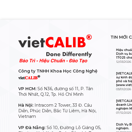
TIN MỚI 
Hiệu chuẩ
Dịch vụ b
17025 cho
12/03/2026
Công ty TNHH Khoa Học Công Nghệ
[VIETCAL
®
𝐯𝐢𝐞𝐭
𝐂𝐀𝐋𝐈𝐁
sự kinh d
phổ và hi
(www.viet
VP HCM:
Số N36, đường số 11, P. Tân
03/01/2026
Thới Nhất, Q.12, Tp. Hồ Chí Minh
[VIETCALI
Hà Nội:
Intracom 2 Tower, 33 Đ. Cầu
doanh Lĩn
nghiệm M
Diễn, Phúc Diễn, Bắc Từ Liêm, Hà Nội,
07/12/2025
Vietnam
Dịch Vụ Bả
VP Đà Nẵng:
Số 10, Đường Lỗ Giáng 05,
nghiệm.