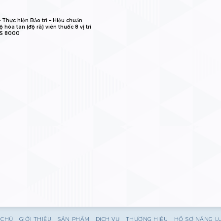
𝐋𝐈𝐁 – Thực hiện Bảo trì – Hiệu chuẩn
 hòa tan (độ rã) viên thuốc 8 vị trí
IS 8000
 CHỦ
GIỚI THIỆU
SẢN PHẨM
DỊCH VỤ
THƯƠNG HIỆU
HỒ SƠ NĂNG L