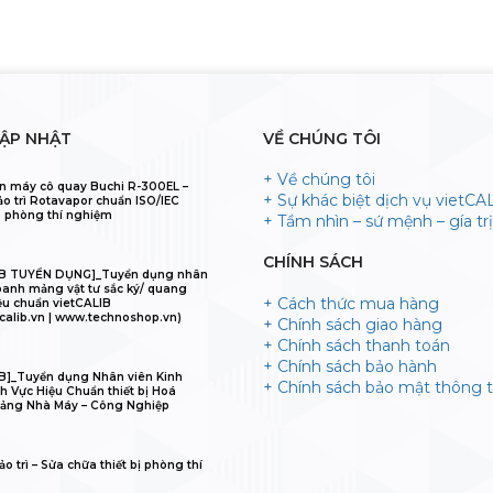
CẬP NHẬT
VỀ CHÚNG TÔI
+ Về chúng tôi
n máy cô quay Buchi R-300EL –
+ Sự khác biệt dịch vụ vietCA
ảo trì Rotavapor chuẩn ISO/IEC
 phòng thí nghiệm
+ Tầm nhìn – sứ mệnh – gía trị 
CHÍNH SÁCH
IB TUYỂN DỤNG]_Tuyển dụng nhân
oanh mảng vật tư sắc ký/ quang
+ Cách thức mua hàng
ệu chuẩn vietCALIB
calib.vn | www.technoshop.vn)
+ Chính sách giao hàng
+ Chính sách thanh toán
+ Chính sách bảo hành
B]_Tuyển dụng Nhân viên Kinh
+ Chính sách bảo mật thông t
h Vực Hiệu Chuẩn thiết bị Hoá
ảng Nhà Máy – Công Nghiệp
o trì – Sửa chữa thiết bị phòng thí