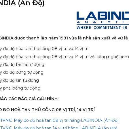
NDIA (Ấn Độ)
ple Preparation
HPLC Column
ệu hấp phụ
uang phổ UVVIS, AAS... hãng Analytik Jena
í GC Gas Chromatography hãng RESTEK
g LC Liquid Chromatography hãng RESTEK
c ký, quang phổ... hãng AGILENT
c ký, quang phổ... hãng HITACHI
c ký, quang phổ... hãng JASCO
ắc ký, quang phổ... hãng PERKINELMER
ắc ký, quang phổ... hãng SHIMADZU
ắc ký, quang phổ... hãng THERMO / DIONEX
BINDIA được thanh lập năm 1981 vừa là nhà sản xuất và vừ là
hành phần (Single-Component)
 đa thành phần (Multi-Component)
ic Standards GCMS
ic Standards LCMS
đa thành phần
tích Chất chuẩn Phthalates
bảo vệ thực vật Pesticide
ng (CRM - Certified Reference Materials)
 đo độ hòa tan thủ công 08 vị trí và 14 vị trí
 đo độ hòa tan thủ công 08 vị trí và 14 vị trí với công nghệ bơm
ợng/ Volume - Flow
Chemical Parameter
ature
s
/ Time - Frequency
 đo độ tan rã tự động
hiệm
 cực kế
cầm tay hiện trường
y đo độ cứng tự động
 đo độ kín tự động
 dư lượng thuốc thú y
kháng sinh (Antibiotics ELISA Test Kits)
 Mycotoxin (Mycotoxin ELISA Test Kits)
 sản phẩm mật ong (Honey ELISA Test Kits)
 sản phẩm sữa (Milk ELISA Test Kits)
sản phẩm thịt (Meat ELISA Test Kits)
 Thủy Sản (Cá; Tôm...)
m dầu ăn (Edible Oil ELISA Test Kits)
ệm gia cầm (Poultry ELISA Test Kits)
ệm sản phẩm trứng (Eggs ELISA Test Kits)
iệm thức ăn chăn nuôi & ngũ cốc
ệm thuốc trừ sâu (Pesticides ELISA Tests)
y pha loãng tự động
ẢO CÁC BÁO GIÁ CẤU HÌNH:
O ĐỘ HOÀ TAN THỦ CÔNG 08 VỊ TRÍ, 14 VỊ TRÍ
TVNC_Máy đo độ hoà tan 08 vị trí hãng LABINDIA (Ấn Độ)
TVNC_Máy đo độ hoà tan 14 vị trí hãng LABINDIA (Ấn Độ)