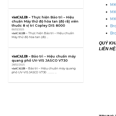
MK
MK
𝐯𝐢𝐞𝐭𝐂𝐀𝐋𝐈𝐁 – Thực hiện Bảo trì – Hiệu
MK
chuẩn Máy thử độ hòa tan (độ rã) viên
thuốc 8 vị trí Copley DIS 8000
Bro
06/03/2025
Bro
𝐯𝐢𝐞𝐭𝐂𝐀𝐋𝐈𝐁 – Thực hiện Bảo trì – Hiệu chuẩn
Máy thử độ hòa tan (độ ...
QUÝ KHÁ
LIÊN HỆ
𝐯𝐢𝐞𝐭𝐂𝐀𝐋𝐈𝐁 – Bảo trì – Hiệu chuẩn máy
quang phổ UV-VIS JASCO V730
28/02/2025
𝐯𝐢𝐞𝐭𝐂𝐀𝐋𝐈𝐁 – Bảo trì – Hiệu chuẩn máy quang
phổ UV-VIS JASCO V730 . ………. ...