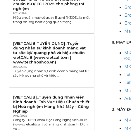
chuẩn ISO/IEC 17025 cho phòng thí
Br
nghiệm
12/03/2026
Br
Hiệu chuẩn máy cô quay Buchi R-300EL là một
trong những hoạt động quan trọng ...
Br
Ma
II. MÁY
[VIETCALIB TUYỂN DỤNG]_Tuyển
dụng nhân sự kinh doanh mảng vật
MK
tư sắc ký/ quang phổ và hiệu chuẩn
vietCALIB (www.vietcalib.vn |
Độ
www.technoshop.vn)
MK
03/01/2026
Tuyển dụng nhân sự kinh doanh mảng vật tư
La
sắc ký/ quang phổ và hiệu ...
La
Ma
[VIETCALIB]_Tuyển dụng Nhân viên
Ad
Kinh doanh Lĩnh Vực Hiệu Chuẩn thiết
bị Hoá nghiệm Mảng Nhà Máy – Công
3. MÁY 
Nghiệp
07/12/2025
MK
Công ty TNHH khoa Học Công Nghệ vietCALIB
(www.vietcalib.vn) với mảng kinh doanh: Dịch
MK
vụ ...