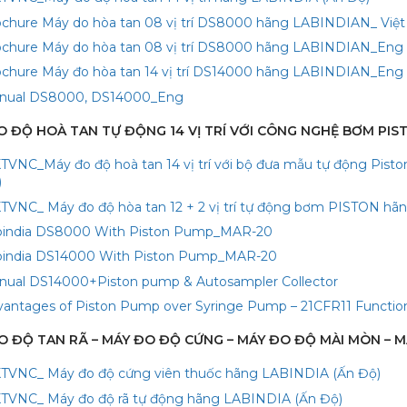
ochure Máy do hòa tan 08 vị trí DS8000 hãng LABINDIAN_ Việt
ochure Máy do hòa tan 08 vị trí DS8000 hãng LABINDIAN_Eng
ochure Máy đo hòa tan 14 vị trí DS14000 hãng LABINDIAN_Eng
nual DS8000, DS14000_Eng
 ĐO ĐỘ HOÀ TAN TỰ ĐỘNG 14 VỊ TRÍ VỚI CÔNG NGHỆ BƠM PIS
TVNC_Máy đo độ hoà tan 14 vị trí với bộ đưa mẫu tự động Pi
)
TVNC_ Máy đo độ hòa tan 12 + 2 vị trí tự động bơm PISTON hã
bindia DS8000 With Piston Pump_MAR-20
bindia DS14000 With Piston Pump_MAR-20
nual DS14000+Piston pump & Autosampler Collector
vantages of Piston Pump over Syringe Pump – 21CFR11 Functio
ĐO ĐỘ TAN RÃ – MÁY ĐO ĐỘ CỨNG – MÁY ĐO ĐỘ MÀI MÒN – M
TVNC_ Máy đo độ cứng viên thuốc hãng LABINDIA (Ấn Độ)
TVNC_ Máy đo độ rã tự động hãng LABINDIA (Ấn Độ)