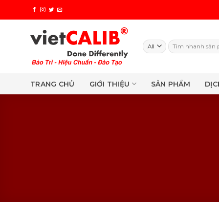
Skip
to
content
Search
for:
TRANG CHỦ
GIỚI THIỆU
SẢN PHẨM
DỊC