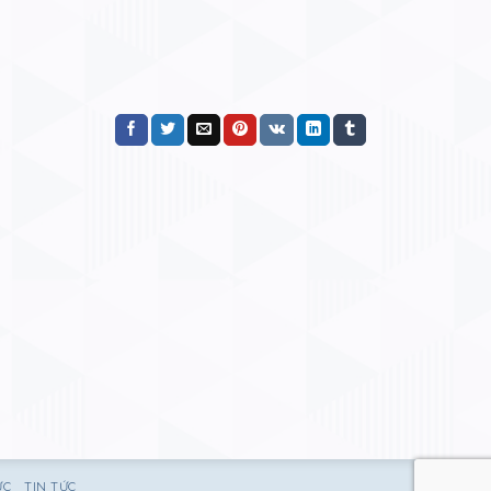
ỰC
TIN TỨC