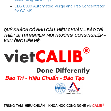
CDS 8500 Automated Purge and Trap Concentrator
for GC-MS
QUÝ KHÁCH CÓ NHU CẦU HIỆU CHUẨN – BẢO TRÌ
THIẾT BỊ THÍ NGHIỆM, MÔI TRƯỜNG, CÔNG NGHIỆP –
VUI LÒNG LIÊN HỆ:
®
TRUNG TÂM HIÊU CHUẨN – KHOA HỌC CÔNG NGHỆ
viet
CALIB