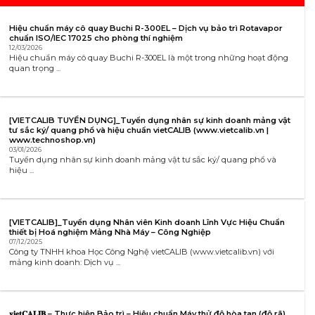
Hiệu chuẩn máy cô quay Buchi R-300EL – Dịch vụ bảo trì Rotavapor
chuẩn ISO/IEC 17025 cho phòng thí nghiệm
12/03/2026
Hiệu chuẩn máy cô quay Buchi R-300EL là một trong những hoạt động
quan trọng ...
[VIETCALIB TUYỂN DỤNG]_Tuyển dụng nhân sự kinh doanh mảng vật
tư sắc ký/ quang phổ và hiệu chuẩn vietCALIB (www.vietcalib.vn |
www.technoshop.vn)
03/01/2026
Tuyển dụng nhân sự kinh doanh mảng vật tư sắc ký/ quang phổ và
hiệu ...
[VIETCALIB]_Tuyển dụng Nhân viên Kinh doanh Lĩnh Vực Hiệu Chuẩn
thiết bị Hoá nghiệm Mảng Nhà Máy – Công Nghiệp
07/12/2025
Công ty TNHH khoa Học Công Nghệ vietCALIB (www.vietcalib.vn) với
mảng kinh doanh: Dịch vụ ...
𝐯𝐢𝐞𝐭𝐂𝐀𝐋𝐈𝐁 – Thực hiện Bảo trì – Hiệu chuẩn Máy thử độ hòa tan (độ rã)