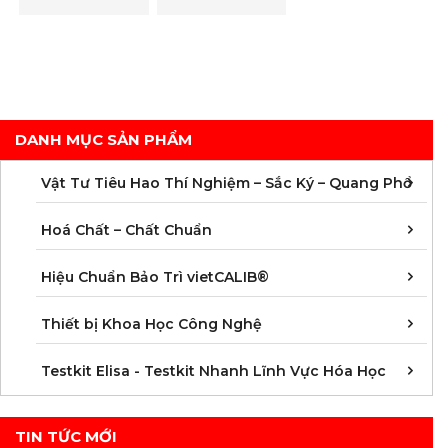
DANH MỤC SẢN PHẨM
C
C
M
V
V
V
V
V
V
V
V
V
Vật Tư Tiêu Hao Thí Nghiệm – Sắc Ký – Quang Phổ
C
C
C
C
C
C
C
M
Hoá Chất – Chất Chuẩn
Á
D
Đ
H
K
N
Q
T
Hiệu Chuẩn Bảo Trì vietCALIB®
C
K
T
Thiết bị Khoa Học Công Nghệ
K
K
K
K
K
K
K
K
K
K
K
K
Testkit Elisa - Testkit Nhanh Lĩnh Vực Hóa Học
TIN TỨC MỚI