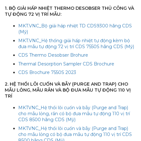
1. BỘ GIẢI HẤP NHIỆT THERMO DESOBSER THỦ CÔNG VÀ
TỰ ĐỘNG 72 VỊ TRÍ MẪU:
MKT.VNC_Bộ giải háp nhiệt TD CDS9300 hãng CDS
(Mỹ)
MKT.VNC_Hệ thống giải hấp nhiệt tự động kèm bộ
đưa mẫu tự động 72 vị trí CDS 7550S hãng CDS (Mỹ)
CDS Thermo Desobser Brohure
Thermal Desorption Sampler CDS Brochure
CDS Brochure 7550S 2023
2. HỆ THỔI LÔI CUỐN VÀ BẪY (PURGE AND TRAP) CHO
MẪU LỎNG, MẪU RẮN VÀ BỘ ĐƯA MẪU TỰ ĐỘNG 110 VỊ
TRÍ
MKTVNC_Hệ thổi lôi cuốn và bẫy (Purge and Trap)
cho mẫu lỏng, rắn có bộ đưa mẫu tự động 110 vị trí
CDS 8500 hãng CDS (Mỹ)
MKTVNC_Hệ thổi lôi cuốn và bẫy (Purge and Trap)
cho mẫu lỏng có bộ đưa mẫu tự động 110 vị trí CDS
8500 hãng CDS (Mỹ)