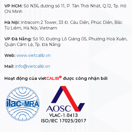
VP HCM:
Số N36, đường số 11, P. Tân Thới Nhất, Q.12, Tp. Hồ
Chí Minh
Hà Nội:
Intracom 2 Tower, 33 Đ. Cầu Diễn, Phúc Diễn, Bắc
Từ Liêm, Hà Nội, Vietnam
VP Đà Nẵng:
Số 10, Đường Lỗ Giáng 05, Phường Hoà Xuân,
Quận Cẩm Lệ, Tp. Đà Nẵng
Web:
www.vietcalib.vn
Mail:
info@vietcalib.vn
®
Hoạt động của viet
CALIB
được công nhận bởi