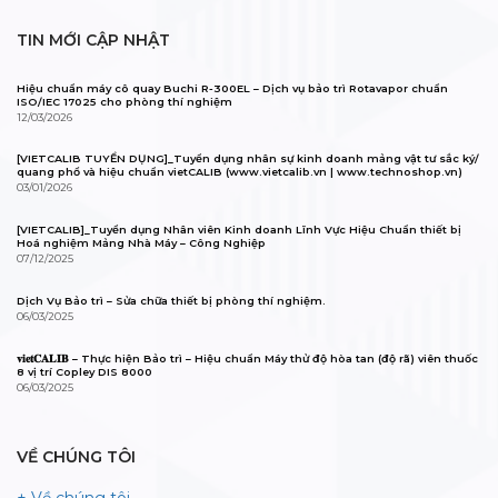
TIN MỚI CẬP NHẬT
Hiệu chuẩn máy cô quay Buchi R-300EL – Dịch vụ bảo trì Rotavapor chuẩn
ISO/IEC 17025 cho phòng thí nghiệm
12/03/2026
[VIETCALIB TUYỂN DỤNG]_Tuyển dụng nhân sự kinh doanh mảng vật tư sắc ký/
quang phổ và hiệu chuẩn vietCALIB (www.vietcalib.vn | www.technoshop.vn)
03/01/2026
[VIETCALIB]_Tuyển dụng Nhân viên Kinh doanh Lĩnh Vực Hiệu Chuẩn thiết bị
Hoá nghiệm Mảng Nhà Máy – Công Nghiệp
07/12/2025
Dịch Vụ Bảo trì – Sửa chữa thiết bị phòng thí nghiệm.
06/03/2025
𝐯𝐢𝐞𝐭𝐂𝐀𝐋𝐈𝐁 – Thực hiện Bảo trì – Hiệu chuẩn Máy thử độ hòa tan (độ rã) viên thuốc
8 vị trí Copley DIS 8000
06/03/2025
VỀ CHÚNG TÔI
+ Về chúng tôi