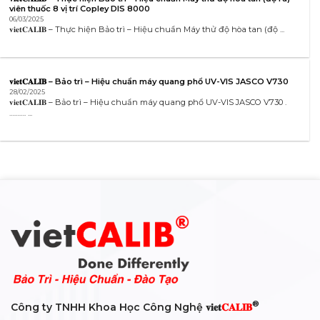
viên thuốc 8 vị trí Copley DIS 8000
06/03/2025
𝐯𝐢𝐞𝐭𝐂𝐀𝐋𝐈𝐁 – Thực hiện Bảo trì – Hiệu chuẩn Máy thử độ hòa tan (độ ...
𝐯𝐢𝐞𝐭𝐂𝐀𝐋𝐈𝐁 – Bảo trì – Hiệu chuẩn máy quang phổ UV-VIS JASCO V730
28/02/2025
𝐯𝐢𝐞𝐭𝐂𝐀𝐋𝐈𝐁 – Bảo trì – Hiệu chuẩn máy quang phổ UV-VIS JASCO V730 .
………. ...
®
Công ty TNHH Khoa Học Công Nghệ 𝐯𝐢𝐞𝐭
𝐂𝐀𝐋𝐈𝐁