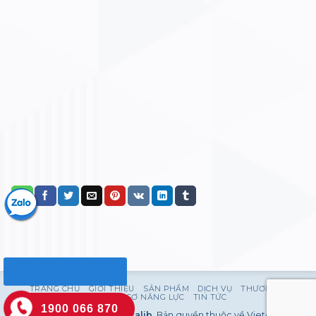
TRANG CHỦ
GIỚI THIỆU
SẢN PHẨM
DỊCH VỤ
THƯƠNG HIỆU
HỒ SƠ NĂNG LỰC
TIN TỨC
1900 066 870
Copyright 2026 ©
Vietcalib
. Bản quyền thuộc về Vietcalib