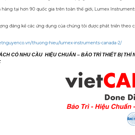
 hàng tại hơn 90 quốc gia trên toàn thế giới, Lumex Instrumen
ượng đáng kể các ứng dụng của chúng tôi được phát triển theo c
vietnguyenco.vn/thuong-hieu/lumex-instruments-canada-2/
CH CÓ NHU CẦU HIỆU CHUẨN – BẢO TRÌ THIẾT BỊ THÍ 
: