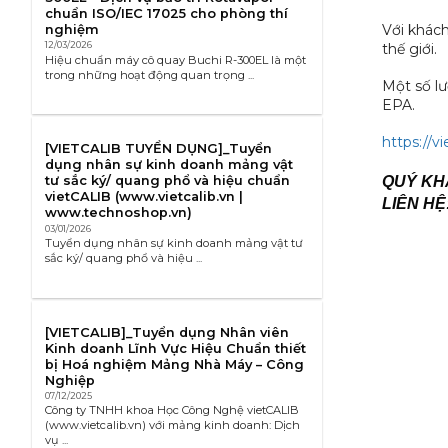
chuẩn ISO/IEC 17025 cho phòng thí
Với khách
nghiệm
12/03/2026
thế giới.
Hiệu chuẩn máy cô quay Buchi R-300EL là một
trong những hoạt động quan trọng ...
Một số l
EPA.
https://
[VIETCALIB TUYỂN DỤNG]_Tuyển
dụng nhân sự kinh doanh mảng vật
QUÝ KHÁ
tư sắc ký/ quang phổ và hiệu chuẩn
vietCALIB (www.vietcalib.vn |
LIÊN HỆ
www.technoshop.vn)
03/01/2026
Tuyển dụng nhân sự kinh doanh mảng vật tư
sắc ký/ quang phổ và hiệu ...
[VIETCALIB]_Tuyển dụng Nhân viên
Kinh doanh Lĩnh Vực Hiệu Chuẩn thiết
bị Hoá nghiệm Mảng Nhà Máy – Công
Nghiệp
07/12/2025
Công ty TNHH khoa Học Công Nghệ vietCALIB
(www.vietcalib.vn) với mảng kinh doanh: Dịch
vụ ...