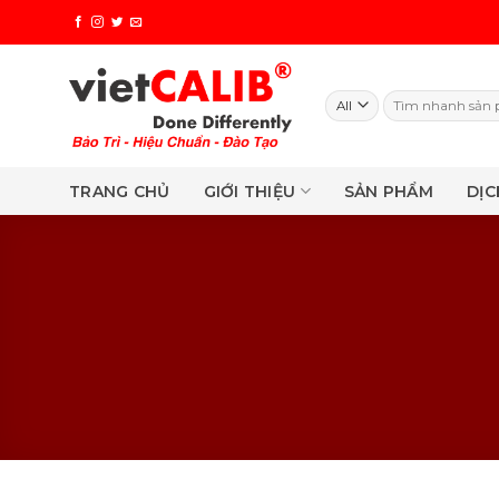
Skip
to
content
Search
for:
TRANG CHỦ
GIỚI THIỆU
SẢN PHẨM
DỊC