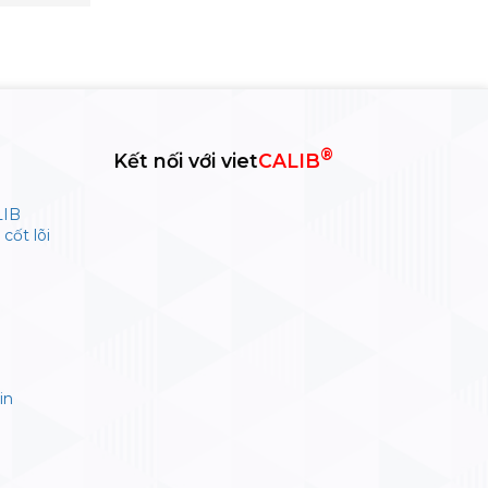
®
Kết nối với viet
CALIB
LIB
cốt lõi
in