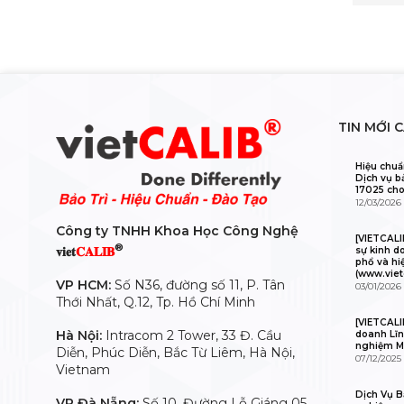
TIN MỚI 
Hiệu chuẩ
Dịch vụ b
17025 cho
12/03/2026
Công ty TNHH Khoa Học Công Nghệ
[VIETCAL
®
𝐯𝐢𝐞𝐭
𝐂𝐀𝐋𝐈𝐁
sự kinh d
phổ và hi
(www.viet
VP HCM:
Số N36, đường số 11, P. Tân
03/01/2026
Thới Nhất, Q.12, Tp. Hồ Chí Minh
[VIETCALI
Hà Nội:
Intracom 2 Tower, 33 Đ. Cầu
doanh Lĩn
nghiệm M
Diễn, Phúc Diễn, Bắc Từ Liêm, Hà Nội,
07/12/2025
Vietnam
Dịch Vụ Bả
VP Đà Nẵng:
Số 10, Đường Lỗ Giáng 05,