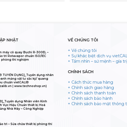
CẬP NHẬT
VỀ CHÚNG TÔI
+ Về chúng tôi
n máy cô quay Buchi R-300EL –
+ Sự khác biệt dịch vụ vietCA
ảo trì Rotavapor chuẩn ISO/IEC
 phòng thí nghiệm
+ Tầm nhìn – sứ mệnh – gía trị 
CHÍNH SÁCH
IB TUYỂN DỤNG]_Tuyển dụng nhân
oanh mảng vật tư sắc ký/ quang
+ Cách thức mua hàng
ệu chuẩn vietCALIB
calib.vn | www.technoshop.vn)
+ Chính sách giao hàng
+ Chính sách thanh toán
+ Chính sách bảo hành
B]_Tuyển dụng Nhân viên Kinh
+ Chính sách bảo mật thông t
h Vực Hiệu Chuẩn thiết bị Hoá
ảng Nhà Máy – Công Nghiệp
o trì – Sửa chữa thiết bị phòng thí