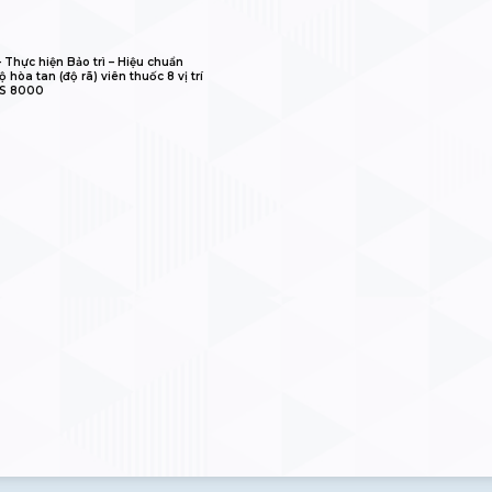
𝐋𝐈𝐁 – Thực hiện Bảo trì – Hiệu chuẩn
 hòa tan (độ rã) viên thuốc 8 vị trí
IS 8000