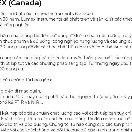
X (Canada)
điểm nổi bật của Lumex Instruments (Canada).
 30 năm, Lumex Instruments đã phát triển và sản xuất các thiết 
à công nghiệp.
ple Preparation
HPLC Column
ệu hấp phụ
uang phổ UVVIS, AAS... hãng Analytik Jena
í GC Gas Chromatography hãng RESTEK
g LC Liquid Chromatography hãng RESTEK
c ký, quang phổ... hãng AGILENT
c ký, quang phổ... hãng HITACHI
c ký, quang phổ... hãng JASCO
ắc ký, quang phổ... hãng PERKINELMER
ắc ký, quang phổ... hãng SHIMADZU
ắc ký, quang phổ... hãng THERMO / DIONEX
hẩm của chúng tôi được sử dụng để kiểm soát môi trường, xử lý
àn thực phẩm và đồ uống, công nghiệp năng lượng và các ứng 
hành phần (Single-Component)
 đa thành phần (Multi-Component)
ic Standards GCMS
ic Standards LCMS
đa thành phần
tích Chất chuẩn Phthalates
bảo vệ thực vật Pesticide
ng (CRM - Certified Reference Materials)
20 ứng dụng để đo các hóa chất hữu cơ và vô cơ ở thể lỏng, rắn 
 cung cấp các giải pháp khéo léo truyền thống và mới, các công
ợng/ Volume - Flow
Chemical Parameter
ature
s
/ Time - Frequency
thiết lập tốt và các phương pháp sáng tạo. Từ những ngày đầu th
00 dụng cụ.
hiệm
 cực kế
cầm tay hiện trường
 của chúng tôi bao gồm:
 dư lượng thuốc thú y
kháng sinh (Antibiotics ELISA Test Kits)
 Mycotoxin (Mycotoxin ELISA Test Kits)
 sản phẩm mật ong (Honey ELISA Test Kits)
 sản phẩm sữa (Milk ELISA Test Kits)
sản phẩm thịt (Meat ELISA Test Kits)
 Thủy Sản (Cá; Tôm...)
m dầu ăn (Edible Oil ELISA Test Kits)
ệm gia cầm (Poultry ELISA Test Kits)
ệm sản phẩm trứng (Eggs ELISA Test Kits)
iệm thức ăn chăn nuôi & ngũ cốc
ệm thuốc trừ sâu (Pesticides ELISA Tests)
g điện di mao quản,
ân tích PCR, máy quang phổ hấp thụ nguyên tử (bao gồm máy p
phổ kế FTIR và NIR …
 kết hợp các tiêu chuẩn chất lượng cao với cách tiếp cận tùy ch
khách hàng. Tất cả các cải tiến của chúng tôi đều nhằm mục đích
ễ bảo trì và bảo dưỡng. Chúng tôi tự hào cung cấp các sản phẩm
 việc với các khách hàng và đối tác quý giá của mình trong nhiề