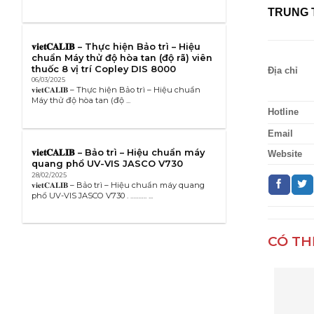
TRUNG 
𝐯𝐢𝐞𝐭𝐂𝐀𝐋𝐈𝐁 – Thực hiện Bảo trì – Hiệu
chuẩn Máy thử độ hòa tan (độ rã) viên
thuốc 8 vị trí Copley DIS 8000
Địa chỉ
06/03/2025
𝐯𝐢𝐞𝐭𝐂𝐀𝐋𝐈𝐁 – Thực hiện Bảo trì – Hiệu chuẩn
Máy thử độ hòa tan (độ ...
Hotline
Email
𝐯𝐢𝐞𝐭𝐂𝐀𝐋𝐈𝐁 – Bảo trì – Hiệu chuẩn máy
Website
quang phổ UV-VIS JASCO V730
28/02/2025
𝐯𝐢𝐞𝐭𝐂𝐀𝐋𝐈𝐁 – Bảo trì – Hiệu chuẩn máy quang
phổ UV-VIS JASCO V730 . ………. ...
CÓ TH