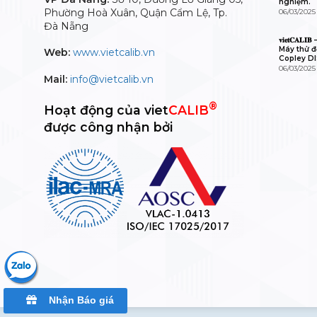
nghiệm.
Phường Hoà Xuân, Quận Cẩm Lệ, Tp.
06/03/2025
Đà Nẵng
𝐯𝐢𝐞𝐭𝐂𝐀
Máy thử độ
Web:
www.vietcalib.vn
Copley D
06/03/2025
Mail:
info@vietcalib.vn
®
Hoạt động của viet
CALIB
được công nhận bởi
Nhận Báo giá