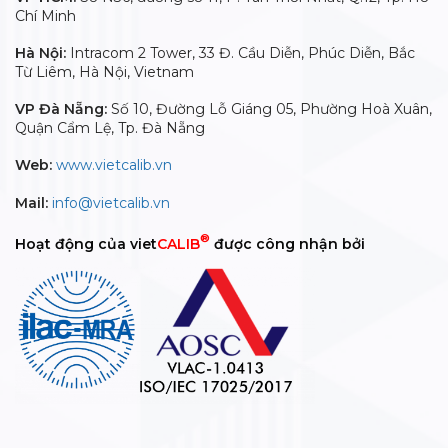
Chí Minh
Hà Nội:
Intracom 2 Tower, 33 Đ. Cầu Diễn, Phúc Diễn, Bắc
Từ Liêm, Hà Nội, Vietnam
VP Đà Nẵng:
Số 10, Đường Lỗ Giáng 05, Phường Hoà Xuân,
Quận Cẩm Lệ, Tp. Đà Nẵng
Web:
www.vietcalib.vn
Mail:
info@vietcalib.vn
®
Hoạt động của viet
CALIB
được công nhận bởi