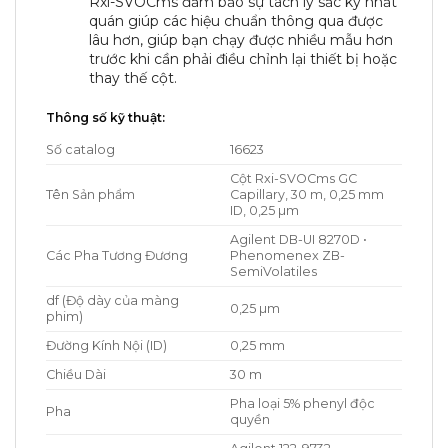
Rxi-SVOCms đảm bảo sự tách ly sắc ký nhất
quán giúp các hiệu chuẩn thông qua được
lâu hơn, giúp bạn chạy được nhiều mẫu hơn
trước khi cần phải điều chỉnh lại thiết bị hoặc
thay thế cột.
Thông số kỹ thuật:
Số catalog
16623
Cột Rxi-SVOCms GC
Tên Sản phẩm
Capillary, 30 m, 0,25 mm
ID, 0,25 µm
Agilent DB-UI 8270D •
Các Pha Tương Đương
Phenomenex ZB-
SemiVolatiles
df (Độ dày của màng
0,25 µm
phim)
Đường Kính Nội (ID)
0,25 mm
Chiều Dài
30 m
Pha loại 5% phenyl độc
Pha
quyền