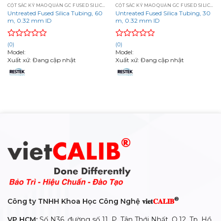
CỘT SẮC KÝ MAO QUẢN GC FUSED SILICA CAPILLARY COLUMNS
CỘT SẮC KÝ MAO QUẢN GC FUSED SILICA CAPILLARY COLUMNS
Untreated Fused Silica Tubing, 60
Untreated Fused Silica Tubing, 30
m, 0.32 mm ID
m, 0.32 mm ID
Rated
Rated
(0)
(0)
0
0
Model:
Model:
out
out
Xuất xứ: Đang cập nhật
Xuất xứ: Đang cập nhật
of
of
5
5
®
Công ty TNHH Khoa Học Công Nghệ 𝐯𝐢𝐞𝐭
𝐂𝐀𝐋𝐈𝐁
VP HCM:
Số N36, đường số 11, P. Tân Thới Nhất, Q.12, Tp. Hồ