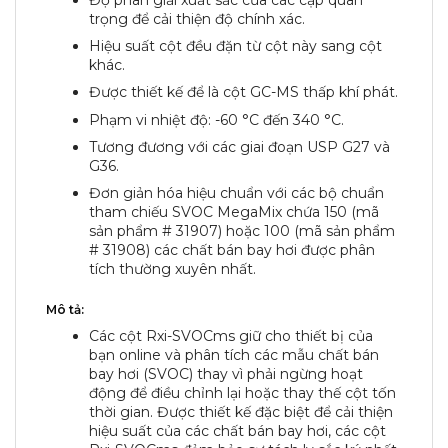
trọng để cải thiện độ chính xác.
Hiệu suất cột đều đặn từ cột này sang cột
khác.
Được thiết kế để là cột GC-MS thấp khí phát.
Phạm vi nhiệt độ: -60 °C đến 340 °C.
Tương đương với các giai đoạn USP G27 và
G36.
Đơn giản hóa hiệu chuẩn với các bộ chuẩn
tham chiếu SVOC MegaMix chứa 150 (mã
sản phẩm # 31907) hoặc 100 (mã sản phẩm
# 31908) các chất bán bay hơi được phân
tích thường xuyên nhất.
Mô tả:
Các cột Rxi-SVOCms giữ cho thiết bị của
bạn online và phân tích các mẫu chất bán
bay hơi (SVOC) thay vì phải ngừng hoạt
động để điều chỉnh lại hoặc thay thế cột tốn
thời gian. Được thiết kế đặc biệt để cải thiện
hiệu suất của các chất bán bay hơi, các cột