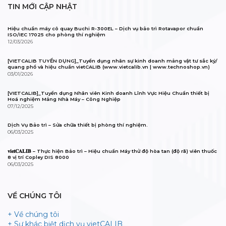
TIN MỚI CẬP NHẬT
Hiệu chuẩn máy cô quay Buchi R-300EL – Dịch vụ bảo trì Rotavapor chuẩn
ISO/IEC 17025 cho phòng thí nghiệm
12/03/2026
[VIETCALIB TUYỂN DỤNG]_Tuyển dụng nhân sự kinh doanh mảng vật tư sắc ký/
quang phổ và hiệu chuẩn vietCALIB (www.vietcalib.vn | www.technoshop.vn)
03/01/2026
[VIETCALIB]_Tuyển dụng Nhân viên Kinh doanh Lĩnh Vực Hiệu Chuẩn thiết bị
Hoá nghiệm Mảng Nhà Máy – Công Nghiệp
07/12/2025
Dịch Vụ Bảo trì – Sửa chữa thiết bị phòng thí nghiệm.
06/03/2025
𝐯𝐢𝐞𝐭𝐂𝐀𝐋𝐈𝐁 – Thực hiện Bảo trì – Hiệu chuẩn Máy thử độ hòa tan (độ rã) viên thuốc
8 vị trí Copley DIS 8000
06/03/2025
VỀ CHÚNG TÔI
+ Về chúng tôi
+ Sự khác biệt dịch vụ vietCALIB