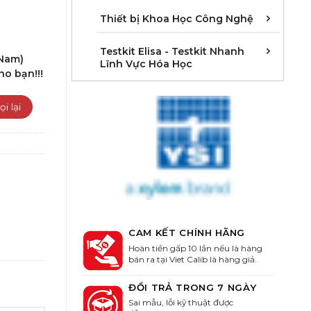
Cân 
Khúc 
Thiết
Thiết bị Khoa Học Công Nghệ
Kit E
Kit E
Kit E
Kit E
Kit E
Kit E
Kit E
Kit E
Kit E
Kit E
Kit E
Kit E
Testkit Elisa - Testkit Nhanh
 Nam)
Lĩnh Vực Hóa Học
ho bạn!!!
CAM KẾT CHÍNH HÃNG
Hoàn tiền gấp 10 lần nếu là hàng
bán ra tại Viet Calib là hàng giả.
ĐỔI TRẢ TRONG 7 NGÀY
Sai mẫu, lỗi kỹ thuật được