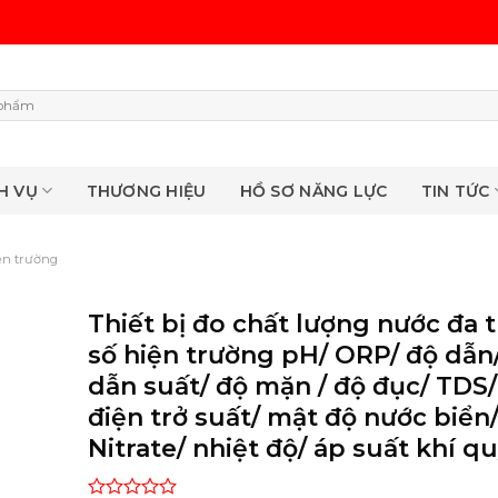
H VỤ
THƯƠNG HIỆU
HỒ SƠ NĂNG LỰC
TIN TỨC
iện trường
Thiết bị đo chất lượng nước đa 
số hiện trường pH/ ORP/ độ dẫn
dẫn suất/ độ mặn / độ đục/ TDS/
điện trở suất/ mật độ nước biển
Nitrate/ nhiệt độ/ áp suất khí q