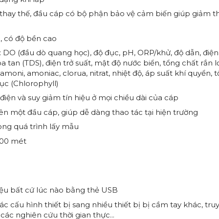
hay thế, đầu cáp có bộ phận bảo vệ cảm biến giúp giảm t
, có độ bền cao
: DO (đầu dò quang học), độ đục, pH, ORP/khử, độ dẫn, điệ
a tan (TDS), điện trở suất, mật độ nước biển, tổng chất rắn l
 amoni, amoniac, clorua, nitrat, nhiệt độ, áp suất khí quyển, 
lục (Chlorophyll)
iện và suy giảm tín hiệu ở mọi chiều dài của cáp
ên một đầu cáp, giúp dễ dàng thao tác tại hiện trường
ong quá trình lấy mẫu
100 mét
iệu bất cứ lúc nào bằng thẻ USB
cấu hình thiết bị sang nhiều thiết bị bị cầm tay khác, tru
các nghiên cứu thời gian thực...