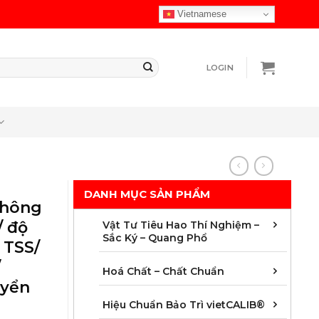
Vietnamese
LOGIN
DANH MỤC SẢN PHẨM
thông
Chuẩ
Cột 
Màng 
Vật t
Vật 
Vật 
Vật t
Vật t
Vật t
Vật t
Vật t
Vật t
/ độ
Vật Tư Tiêu Hao Thí Nghiệm –
Sắc Ký – Quang Phổ
 TSS/
/
Chất
Chất
Chất
Chất
Chất
Chất
Chất 
Mẫu 
Hoá Chất – Chất Chuẩn
uyển
Áp s
Dung 
Độ dà
Hoá 
Khối
Nhiệ
Quan
Thời 
Hiệu Chuẩn Bảo Trì vietCALIB®