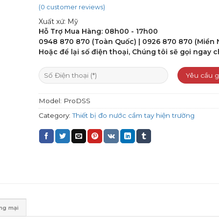
Rated
(
0
customer reviews)
0
Xuất xứ: Mỹ
out
of
Hỗ Trợ Mua Hàng: 08h00 - 17h00
5
0948 870 870 (Toàn Quốc) | 0926 870 870 (Miền
Hoặc để lại số điện thoại, Chúng tôi sẽ gọi ngay c
Model:
ProDSS
Category:
Thiết bị đo nước cầm tay hiện trường
ơng mại