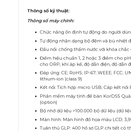
Thông số kỹ thuật:
Thông số máy chính:
Chức năng ổn định tự động do người dùng 
Tự động nhận dạng bộ đệm và bù nhiệt 
Đầu nối: chống thấm nước với khóa chắc
Điểm hiệu chuẩn 1, 2 hoặc 3 điểm cho pH, 
cho ORP, khí áp kế, độ dẫn điện, độ dẫn đ
Đáp ứng: CE; RoHS; IP-67; WEEE; FCC; UN 
lithium-ion (class 9)
Kết nối: Tích hợp micro USB; Cáp kết nối
Phần mềm máy tính để bàn KorDSS Quản lý
(option)
Bộ nhớ dữ liệu >100.000 bộ dữ liệu (dữ liệu
Màn hình: Màn hình đồ họa màu LCD; 3,9
Tuân thủ GLP: 400 hồ sơ GLP chi tiết có th