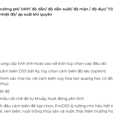
 trường pH/ ORP/ độ dẫn/ độ dẫn suất/ độ mặn / độ đục/ T
 nhiệt độ/ áp suất khí quyển
ung cấp tính linh hoạt cao với bốn tùy chọn cáp đầu dò:
ảm biến DSS bất kỳ, tùy chọn cảm biến độ sâu (option)
ính xác mọi lúc với cảm biến oxy hòa tan quang học có độ
 thực
ệt độ
u với chế độ tự khuấy, hoạt động yên tĩnh
nh đầu cảm biến để lựa chọn, ProDSS lý tưởng cho hầu hết 
ven biển, nuôi trồng thủy sản và nước thải (hiện trường h