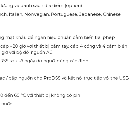
o lường và danh sách địa điểm (option)
nch, Italian, Norwegian, Portuguese, Japanese, Chinese
g mật khẩu để ngăn hiệu chuẩn cảm biến trái phép
g cấp ~20 giờ với thiết bị cầm tay, cáp 4 cổng và 4 cảm biến
9 giờ với bộ đổi nguồn AC
DSS sau số ngày do người dùng xác định
ạc / cấp nguồn cho ProDSS và kết nối trực tiếp với thẻ USB
 0 đến 60 °C với thiết bị không có pin
g nước