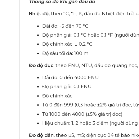
Thông số đo khi gắn đầu dò
Nhiệt độ
, theo °C, °F, K, đầu đo Nhiệt điện trở;
Dải đo: -5 đến 70 °C
Độ phân giải: 0,1 °C hoặc 0,1 °F (người dù
Độ chính xác: ± 0,2 °C
Độ sâu tối đa: 100 m
Đo độ đục
, theo FNU, NTU, đầu đo quang học, 
Dải đo: 0 đến 4000 FNU
Độ phân giải: 0,1 FNU
Độ chính xác:
Từ 0 đến 999 (0,3 hoặc ±2% giá trị đọc, tù
Từ 1000 đến 4000 (±5% giá trị đọc)
Hiệu chuẩn: 1, 2 hoặc 3 điểm (người dùng
Đo độ dẫn
, theo µS, mS; điện cực 04 tế bào ni