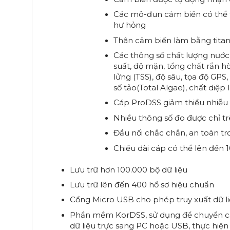
Các mô-đun cảm biến có thể t
hư hỏng
Thân cảm biến làm bằng titan
Các thông số chất lượng nước
suất, độ mặn, tổng chất rắn hò
lửng (TSS), độ sâu, tọa độ GPS,
số tảo(Total Algae), chất diệp 
Cáp ProDSS giảm thiểu nhiễu đ
Nhiều thông số đo được chỉ tr
Đầu nối chắc chắn, an toàn tr
Chiều dài cáp có thể lên đến 
Lưu trữ hơn 100.000 bộ dữ liệu
Lưu trữ lên đến 400 hồ sơ hiệu chuẩn
Cổng Micro USB cho phép truy xuất dữ l
Phần mềm KorDSS, sử dụng để chuyển các 
dữ liệu trực sang PC hoặc USB, thực hiện 