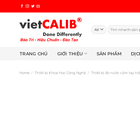
Skip
to
content
Search
for:
TRANG CHỦ
GIỚI THIỆU
SẢN PHẨM
DỊC
Home
/
Thiết bị Khoa Học Công Nghệ
/
Thiết bị đo nước cầm tay h