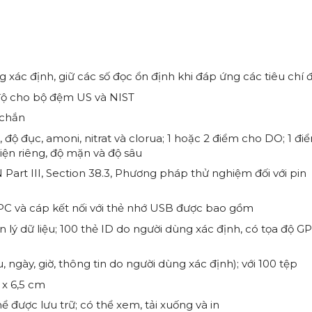
xác định, giữ các số đọc ổn định khi đáp ứng các tiêu chí 
độ cho bộ đệm US và NIST
 chắn
độ đục, amoni, nitrat và clorua; 1 hoặc 2 điểm cho DO; 1 đi
iện riêng, độ mặn và độ sâu
Part III, Section 38.3, Phương pháp thử nghiệm đối với pin
 PC và cáp kết nối với thẻ nhớ USB được bao gồm
 dữ liệu; 100 thẻ ID do người dùng xác định, có tọa độ G
, ngày, giờ, thông tin do người dùng xác định); với 100 tệp
 x 6,5 cm
ể được lưu trữ; có thể xem, tải xuống và in