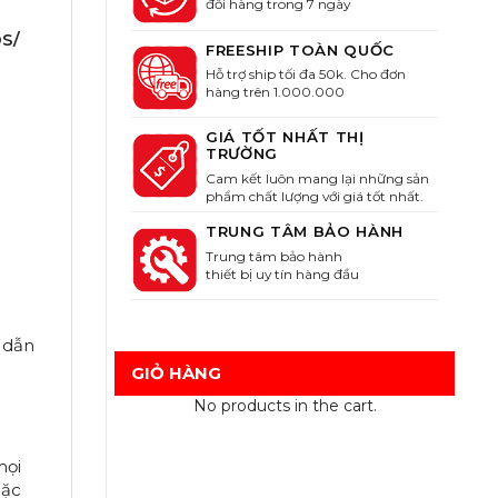
đỗi hàng trong 7 ngày
DS/
FREESHIP TOÀN QUỐC
Hỗ trợ ship tối đa 50k. Cho đơn
hàng trên 1.000.000
GIÁ TỐT NHẤT THỊ
TRƯỜNG
Cam kết luôn mang lại những sản
phẩm chất lượng với giá tốt nhất.
TRUNG TÂM BẢO HÀNH
Trung tâm bảo hành
thiết bị uy tín hàng đầu
 dẫn
GIỎ HÀNG
No products in the cart.
mọi
oặc