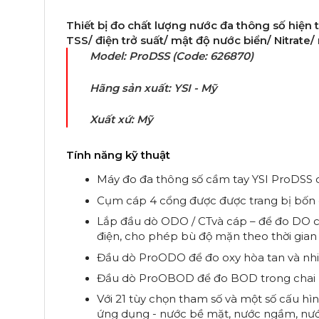
Thiết bị đo chất lượng nước đa thông số hiện
TSS/ điện trở suất/ mật độ nước biển/ Nitrate/
Model: ProDSS (Code: 626870)
Hãng sản xuất: YSI - Mỹ
Xuất xứ: Mỹ
Tính năng kỹ thuật
Máy đo đa thông số cầm tay YSI ProDSS c
Cụm cáp 4 cổng được được trang bị bốn c
Lắp đầu dò ODO / CTvà cáp – để đo DO ch
điện, cho phép bù độ mặn theo thời gian
Đầu dò ProODO để đo oxy hòa tan và nhi
Đầu dò ProOBOD để đo BOD trong chai mẫ
Với 21 tùy chọn tham số và một số cấu hì
ứng dụng - nước bề mặt, nước ngầm, nước 