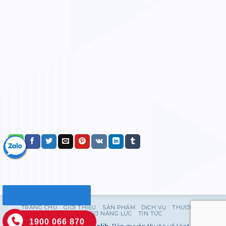
TRANG CHỦ
GIỚI THIỆU
SẢN PHẨM
DỊCH VỤ
THƯƠNG HIỆU
HỒ SƠ NĂNG LỰC
TIN TỨC
1900 066 870