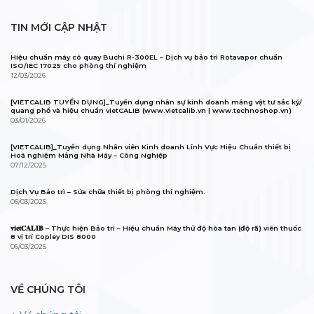
TIN MỚI CẬP NHẬT
Hiệu chuẩn máy cô quay Buchi R-300EL – Dịch vụ bảo trì Rotavapor chuẩn
ISO/IEC 17025 cho phòng thí nghiệm
12/03/2026
[VIETCALIB TUYỂN DỤNG]_Tuyển dụng nhân sự kinh doanh mảng vật tư sắc ký/
quang phổ và hiệu chuẩn vietCALIB (www.vietcalib.vn | www.technoshop.vn)
03/01/2026
[VIETCALIB]_Tuyển dụng Nhân viên Kinh doanh Lĩnh Vực Hiệu Chuẩn thiết bị
Hoá nghiệm Mảng Nhà Máy – Công Nghiệp
07/12/2025
Dịch Vụ Bảo trì – Sửa chữa thiết bị phòng thí nghiệm.
06/03/2025
𝐯𝐢𝐞𝐭𝐂𝐀𝐋𝐈𝐁 – Thực hiện Bảo trì – Hiệu chuẩn Máy thử độ hòa tan (độ rã) viên thuốc
8 vị trí Copley DIS 8000
06/03/2025
VỀ CHÚNG TÔI