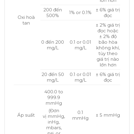
lớn hơn
200 đến
± 6% giá trị
1% or 0.1%
500%
đọc
Oxi hoà
tan
± 2% giá trị
đọc hoặc
± 2% độ
0 đến 200
0.1 or 0.01
bão hòa
mg/L
mg/L
không khí,
tùy theo
giá trị nào
lớn hơn
20 đến 50
0.1 or 0.01
± 6% giá trị
mg/L
mg/L
đọc
400.0 to
999.9
mmHg
(Đơn
0.1
Áp suất
± 5 mmHg
vị mmHg,
mmHg
inHg,
mbars,
psi, or