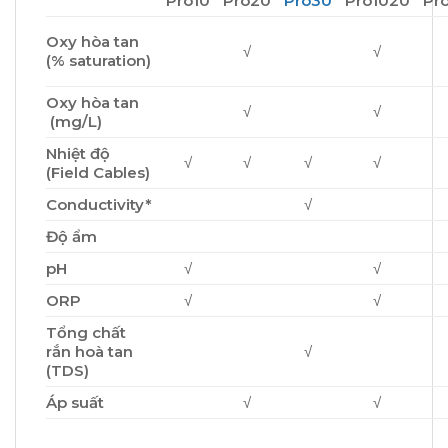
Pro10
Pro20
Pro30
Pro1020
Pr
Oxy hòa tan
√
√
(% saturation)
Oxy hòa tan
√
√
(mg/L)
Nhiệt độ
√
√
√
√
(Field Cables)
Conductivity*
√
Độ ẩm
pH
√
√
ORP
√
√
Tổng chất
rắn hoà tan
√
(TDS)
Áp suất
√
√