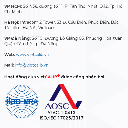
VP HCM:
Số N36, đường số 11, P. Tân Thới Nhất, Q.12, Tp. Hồ
Chí Minh
Hà Nội:
Intracom 2 Tower, 33 Đ. Cầu Diễn, Phúc Diễn, Bắc
Từ Liêm, Hà Nội, Vietnam
VP Đà Nẵng:
Số 10, Đường Lỗ Giáng 05, Phường Hoà Xuân,
Quận Cẩm Lệ, Tp. Đà Nẵng
Web:
www.vietcalib.vn
Mail:
info@vietcalib.vn
®
Hoạt động của viet
CALIB
được công nhận bởi