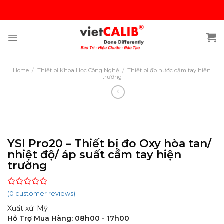
Skip
to
content
Home
/
Thiết bị Khoa Học Công Nghệ
/
Thiết bị đo nước cầm tay hiện
trường
YSI Pro20 – Thiết bị đo Oxy hòa tan/
nhiệt độ/ áp suất cầm tay hiện
trường
Rated
(
0
customer reviews)
0
Xuất xứ: Mỹ
out
of
Hỗ Trợ Mua Hàng: 08h00 - 17h00