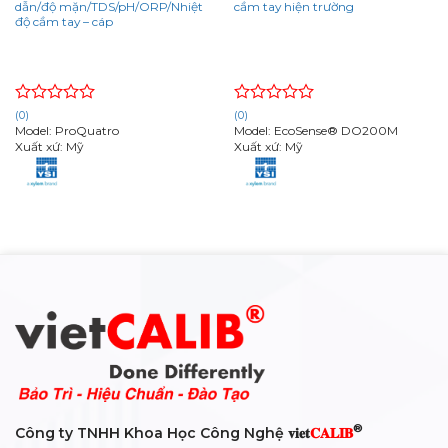
dẫn/độ mặn/TDS/pH/ORP/Nhiệt
cầm tay hiện trường
độ cầm tay – cáp
Rated
Rated
(0)
(0)
0
0
Model: ProQuatro
Model: EcoSense® DO200M
out
out
Xuất xứ: Mỹ
Xuất xứ: Mỹ
of
of
5
5
®
Công ty TNHH Khoa Học Công Nghệ 𝐯𝐢𝐞𝐭
𝐂𝐀𝐋𝐈𝐁