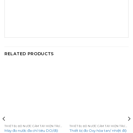
RELATED PRODUCTS
THIẾT BỊ ĐO NƯỚC CẦM TAY HIỆN TRƯỜNG
THIẾT BỊ ĐO NƯỚC CẦM TAY HIỆN TRƯỜNG
Máy đo nước đa chỉ tiêu DO/độ
Thiết bị đo Oxy hòa tan/ nhiệt độ