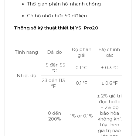
Thời gian phản hồi nhanh chóng
Có bộ nhớ chứa 50 dữ liệu
Thông số kỹ thuật thiết bị YSI Pro20
Độ phân
Độ chính
Tính năng
Dải đo
giải
xác
-5 đến 55
0.1 ºC
± 0.3 ºC
ºC
Nhiệt độ
23 đến 113
0.1 ºF
± 0.6 ºF
ºF
± 2% giá trị
đọc hoặc
± 2% độ
0 đến
bão hòa
1% or 0.1%
200%
không khí,
tùy theo
giá trị nào