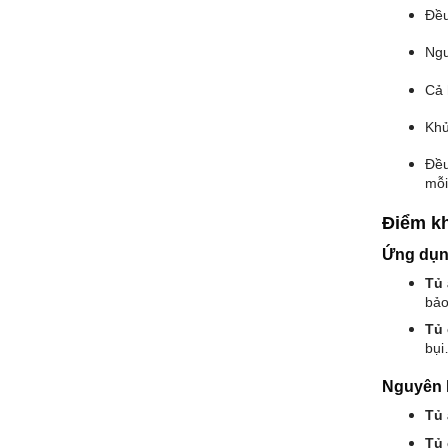
Đều
Ngu
Cả 
Khử
Đều
mỗi
Điểm k
Ứng dụn
Tủ 
bảo
Tủ 
bụi
Nguyên l
Tủ 
Tủ 