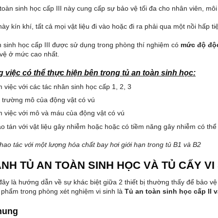
toàn sinh học cấp III này cung cấp sự bảo vệ tối đa cho nhân viên, m
ày kín khí, tất cả mọi vật liệu đi vào hoặc đi ra phải qua một nồi hấp tiệ
n sinh học cấp III được sử dụng trong phòng thí nghiệm có
mức độ độc
vệ ở mức cao nhất.
 việc có thể thực hiện bên trong tủ an toàn sinh học:
 việc với các tác nhân sinh học cấp 1, 2, 3
 trường mô của động vật có vú
 việc với mô và máu của động vật có vú
o tán với vật liệu gây nhiễm hoặc hoặc có tiềm năng gây nhiễm có thể 
hao tác với một lượng hóa chất bay hơi giới hạn trong tủ B1 và B2
NH TỦ AN TOÀN SINH HỌC VÀ TỦ CẤY VI
ây là hướng dẫn về sự khác biệt giữa 2 thiết bị thường thấy để bảo vệ
phẩm trong phòng xét nghiệm vi sinh là
Tủ an toàn sinh học cấp II v
hung