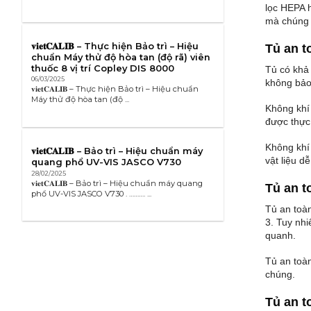
lọc HEPA h
mà chúng 
𝐯𝐢𝐞𝐭𝐂𝐀𝐋𝐈𝐁 – Thực hiện Bảo trì – Hiệu
Tủ an t
chuẩn Máy thử độ hòa tan (độ rã) viên
thuốc 8 vị trí Copley DIS 8000
Tủ có khả
06/03/2025
không bảo
𝐯𝐢𝐞𝐭𝐂𝐀𝐋𝐈𝐁 – Thực hiện Bảo trì – Hiệu chuẩn
Máy thử độ hòa tan (độ ...
Không khí 
được thực
Không khí 
𝐯𝐢𝐞𝐭𝐂𝐀𝐋𝐈𝐁 – Bảo trì – Hiệu chuẩn máy
vật liệu d
quang phổ UV-VIS JASCO V730
28/02/2025
𝐯𝐢𝐞𝐭𝐂𝐀𝐋𝐈𝐁 – Bảo trì – Hiệu chuẩn máy quang
Tủ an t
phổ UV-VIS JASCO V730 . ………. ...
Tủ an toàn
3. Tuy nhi
quanh.
Tủ an toàn
chúng.
Tủ an t