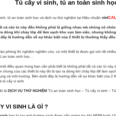
Tủ cấy vi sinh, tủ an toàn sinh h
viet
CAL
sinh, tủ an toàn sinh học và dịch vụ thử nghiệm tại Hiệu chuẩn
ple Preparation
HPLC Column
ệu hấp phụ
uang phổ UVVIS, AAS... hãng Analytik Jena
í GC Gas Chromatography hãng RESTEK
g LC Liquid Chromatography hãng RESTEK
c ký, quang phổ... hãng AGILENT
c ký, quang phổ... hãng HITACHI
c ký, quang phổ... hãng JASCO
ắc ký, quang phổ... hãng PERKINELMER
ắc ký, quang phổ... hãng SHIMADZU
ắc ký, quang phổ... hãng THERMO / DIONEX
ất cả các tủ này đều không phải là giống nhau mà chúng có chức
 ra dòng khí chảy lớp để làm sạch khu vực làm việc, nhưng không
đây là hướng dẫn về sự khác biệt của 2 thiết bị thường thấy đều t
hành phần (Single-Component)
 đa thành phần (Multi-Component)
ic Standards GCMS
ic Standards LCMS
đa thành phần
tích Chất chuẩn Phthalates
bảo vệ thực vật Pesticide
ng (CRM - Certified Reference Materials)
ợng/ Volume - Flow
Chemical Parameter
ature
s
/ Time - Frequency
ào phòng thí nghiệm nghiên cứu, có một thiết bị được gọi với rất nhiều c
ủ an toàn sinh học…
hiệm
 cực kế
cầm tay hiện trường
một điều quan trọng bạn cần phải biết là không phải tất cả các tủ nà
 chung của các thiết bị này đó là tạo ra dòng khí chảy lớp để làm sạc
 dư lượng thuốc thú y
kháng sinh (Antibiotics ELISA Test Kits)
 Mycotoxin (Mycotoxin ELISA Test Kits)
 sản phẩm mật ong (Honey ELISA Test Kits)
 sản phẩm sữa (Milk ELISA Test Kits)
sản phẩm thịt (Meat ELISA Test Kits)
 Thủy Sản (Cá; Tôm...)
m dầu ăn (Edible Oil ELISA Test Kits)
ệm gia cầm (Poultry ELISA Test Kits)
ệm sản phẩm trứng (Eggs ELISA Test Kits)
iệm thức ăn chăn nuôi & ngũ cốc
ệm thuốc trừ sâu (Pesticides ELISA Tests)
ng và môi trường. Bên dưới đây là hướng dẫn về sự khác biệt của 2 thi
 tủ cấy vi sinh.
đó là
DỊCH VỤ THỬ NGHIỆM
Tủ an toàn sinh học – Tủ cấy vi sinh – 
Y VI SINH LÀ GÌ ?
 sinh
hay tủ tạo môi trường sạch được gắn màng lọc khí HEPA hoặc UL