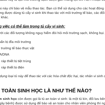
 bị này chỉ bảo vệ mẫu thao tác. Bạn có thể sử dụng cho các hoạt động 
ng được dùng tủ cấy vi sinh khi thao tác với môi trường tế bào, các đ
 khác.
 việc có thể làm trong tủ cấy vi sinh:
ới các đối tượng không nguy hiểm đòi hỏi môi trường sạch, không bụi.
ẩn bị đĩa môi trường
 trường tế bào thực vật
A/DNA
 ráp thiết bị tiệt trùng
 ráp thiết bị điện
ụng loại tủ này để thao tác với các hóa chât độc hại, tác nhân vi sinh 
 TOÀN SINH HỌC LÀ NHƯ THẾ NÀO?
n sinh học
còn được gọi là tủ an toàn vi sinh: là một tủ kín, đối lưu b
gây bệnh) được sử dụng để bảo vệ an toàn cho nhân viên phòng thí 