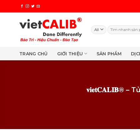
Skip
to
content
Search
for:
TRANG CHỦ
GIỚI THIỆU
SẢN PHẨM
DỊC
𝐯𝐢𝐞𝐭𝐂𝐀𝐋𝐈