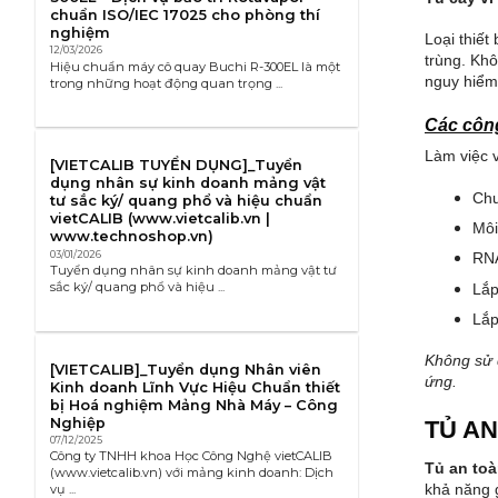
chuẩn ISO/IEC 17025 cho phòng thí
nghiệm
Loại thiết
12/03/2026
trùng. Khô
Hiệu chuẩn máy cô quay Buchi R-300EL là một
nguy hiểm
trong những hoạt động quan trọng ...
Các công
Làm việc v
[VIETCALIB TUYỂN DỤNG]_Tuyển
dụng nhân sự kinh doanh mảng vật
Chu
tư sắc ký/ quang phổ và hiệu chuẩn
vietCALIB (www.vietcalib.vn |
Môi
www.technoshop.vn)
03/01/2026
RN
Tuyển dụng nhân sự kinh doanh mảng vật tư
sắc ký/ quang phổ và hiệu ...
Lắp
Lắp
Không sử d
[VIETCALIB]_Tuyển dụng Nhân viên
ứng.
Kinh doanh Lĩnh Vực Hiệu Chuẩn thiết
bị Hoá nghiệm Mảng Nhà Máy – Công
Nghiệp
TỦ AN
07/12/2025
Công ty TNHH khoa Học Công Nghệ vietCALIB
Tủ an toà
(www.vietcalib.vn) với mảng kinh doanh: Dịch
khả năng 
vụ ...