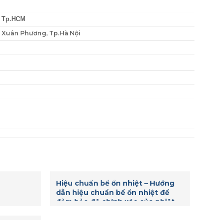
, Tp.HCM
P. Xuân Phương, Tp.Hà Nội
Hiệu chuẩn bể ổn nhiệt – Hướng
dẫn hiệu chuẩn bể ổn nhiệt để
đảm bảo độ chính xác của nhiệt
độ