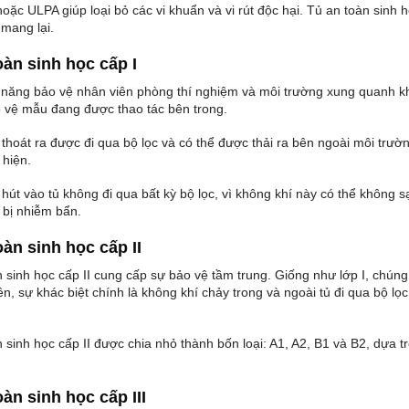
oặc ULPA giúp loại bỏ các vi khuẩn và vi rút độc hại. Tủ an toàn sinh h
mang lại.
oàn sinh học cấp I
 năng bảo vệ nhân viên phòng thí nghiệm và môi trường xung quanh khỏ
 vệ mẫu đang được thao tác bên trong.
thoát ra được đi qua bộ lọc và có thể được thải ra bên ngoài môi trườ
 hiện.
hút vào tủ không đi qua bất kỳ bộ lọc, vì không khí này có thể không 
ễ bị nhiễm bẩn.
oàn sinh học cấp II
 sinh học cấp II cung cấp sự bảo vệ tầm trung. Giống như lớp I, chúng 
ên, sự khác biệt chính là không khí chảy trong và ngoài tủ đi qua bộ l
 sinh học cấp II được chia nhỏ thành bốn loại: A1, A2, B1 và ​​B2, dựa 
oàn sinh học cấp III