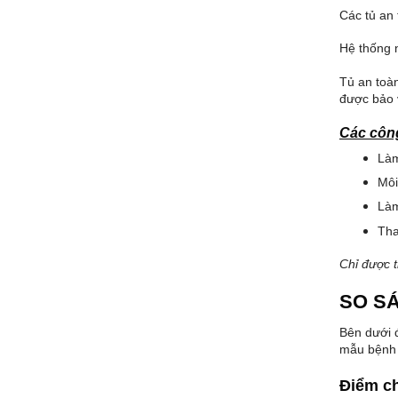
Các tủ an 
Hệ thống n
Tủ an toà
được bảo 
Các công
Làm
Môi
Làm
Tha
Chỉ được t
SO SÁ
Bên dưới đ
mẫu bệnh 
Điểm c