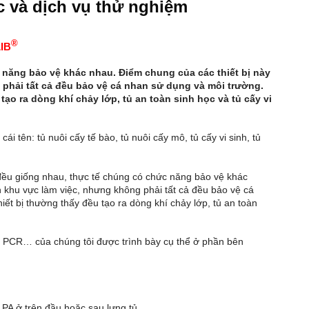
ọc và dịch vụ thử nghiệm
®
IB
 năng bảo vệ khác nhau. Điểm chung của các thiết bị này
 phải tất cả đều bảo vệ cá nhan sử dụng và môi trường.
ạo ra dòng khí chảy lớp, tủ an toàn sinh học và tủ cấy vi
ái tên: tủ nuôi cấy tế bào, tủ nuôi cấy mô, tủ cấy vi sinh, tủ
y đều giống nhau, thực tế chúng có chức năng bảo vệ khác
h khu vực làm việc, nhưng không phải tất cả đều bảo vệ cá
ết bị thường thấy đều tạo ra dòng khí chảy lớp, tủ an toàn
Tủ PCR… của chúng tôi được trình bày cụ thể ở phần bên
PA ở trên đầu hoặc sau lưng tủ.