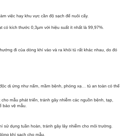
làm việc hay khu vực cần độ sạch để nuôi cấy.
t có kích thước 0,3µm với hiệu suất ít nhất là 99,97%.
ướng đi của dòng khí vào và ra khỏi tủ rất khác nhau, do đó
y độc dị ứng như nấm, mầm bệnh, phóng xạ… tủ an toàn có thể
hất cho mẫu phát triển, tránh gây nhiễm các nguồn bệnh, tạp,
để bảo vệ mẫu.
í sử dụng tuần hoàn, tránh gây lây nhiễm cho môi trường.
dòng khí sạch cho mẫu.