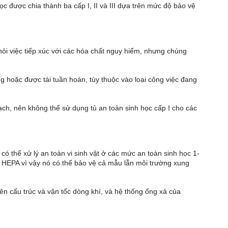
ọc được chia thành ba cấp I, II và III dựa trên mức độ bảo vệ
i việc tiếp xúc với các hóa chất nguy hiểm, nhưng chúng
ng hoặc được tái tuần hoàn, tùy thuộc vào loại công việc đang
sạch, nên không thể sử dụng tủ an toàn sinh học cấp I cho các
có thể xử lý an toàn vi sinh vật ở các mức an toàn sinh học 1-
ọc HEPA vì vậy nó có thể bảo vệ cả mẫu lẫn môi trường xung
trên cấu trúc và vận tốc dòng khí, và hệ thống ống xả của