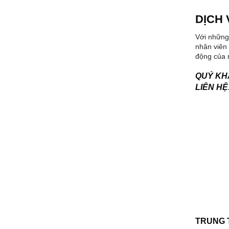
DỊCH 
Với những
nhân viên 
động của m
QUÝ KHÁ
LIÊN HỆ
TRUNG 