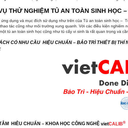
VỤ THỬ NGHIỆM TỦ AN TOÀN SINH HỌC – 
 ứng dụng và mục đích sử dụng như trên của Tủ an toàn sinh học – T
thao tác cũng như môi trường xung quanh. Với các điều kiện nghiêm n
ột tủ an toàn sinh học cũng như tủ cấy vi sinh là rất quan trọng và cần
CH CÓ NHU CẦU HIỆU CHUẨN – BẢO TRÌ THIẾT BỊ THÍ 
:
®
TÂM HIÊU CHUẨN – KHOA HỌC CÔNG NGHỆ
viet
CALIB