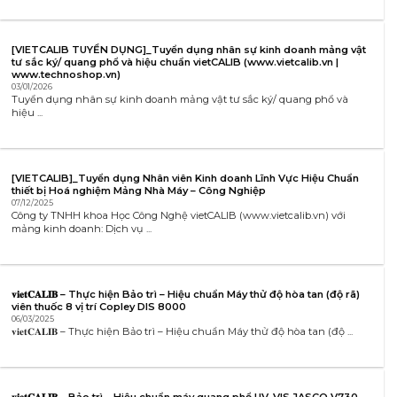
[VIETCALIB TUYỂN DỤNG]_Tuyển dụng nhân sự kinh doanh mảng vật
tư sắc ký/ quang phổ và hiệu chuẩn vietCALIB (www.vietcalib.vn |
www.technoshop.vn)
03/01/2026
Tuyển dụng nhân sự kinh doanh mảng vật tư sắc ký/ quang phổ và
hiệu ...
[VIETCALIB]_Tuyển dụng Nhân viên Kinh doanh Lĩnh Vực Hiệu Chuẩn
thiết bị Hoá nghiệm Mảng Nhà Máy – Công Nghiệp
07/12/2025
Công ty TNHH khoa Học Công Nghệ vietCALIB (www.vietcalib.vn) với
mảng kinh doanh: Dịch vụ ...
𝐯𝐢𝐞𝐭𝐂𝐀𝐋𝐈𝐁 – Thực hiện Bảo trì – Hiệu chuẩn Máy thử độ hòa tan (độ rã)
viên thuốc 8 vị trí Copley DIS 8000
06/03/2025
𝐯𝐢𝐞𝐭𝐂𝐀𝐋𝐈𝐁 – Thực hiện Bảo trì – Hiệu chuẩn Máy thử độ hòa tan (độ ...