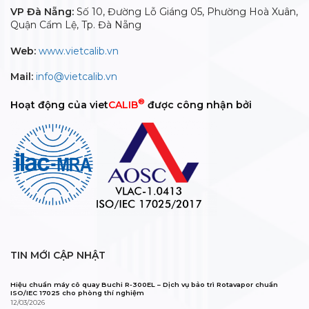
VP Đà Nẵng:
Số 10, Đường Lỗ Giáng 05, Phường Hoà Xuân,
Quận Cẩm Lệ, Tp. Đà Nẵng
Web:
www.vietcalib.vn
Mail:
info@vietcalib.vn
®
Hoạt động của viet
CALIB
được công nhận bởi
TIN MỚI CẬP NHẬT
Hiệu chuẩn máy cô quay Buchi R-300EL – Dịch vụ bảo trì Rotavapor chuẩn
ISO/IEC 17025 cho phòng thí nghiệm
12/03/2026