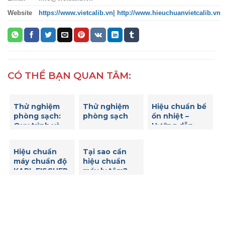
Website
https://www.vietcalib.vn
|
http://www.hieuchuanvietcalib.vn
CÓ THỂ BẠN QUAN TÂM:
Thử nghiệm
Thử nghiệm
Hiệu chuẩn bể
phòng sạch:
phòng sạch
ổn nhiệt –
Quy trình và
Hướng dẫn
tiêu chuẩn
hiệu chuẩn bể
quan trọng
ổn nhiệt để
Hiệu chuẩn
Tại sao cần
đảm bảo độ
máy chuẩn độ
hiệu chuẩn
chính xác của
KARL FISCHER
máy ly tâm?
nhiệt độ
– Những bước
cần thiết để
đảm bảo tính
chính xác và
độ tin cậy của