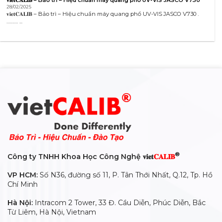
𝐯𝐢𝐞𝐭𝐂𝐀𝐋𝐈𝐁 – Bảo trì – Hiệu chuẩn máy quang phổ UV-VIS JASCO V730
28/02/2025
𝐯𝐢𝐞𝐭𝐂𝐀𝐋𝐈𝐁 – Bảo trì – Hiệu chuẩn máy quang phổ UV-VIS JASCO V730 .
………. ...
®
Công ty TNHH Khoa Học Công Nghệ 𝐯𝐢𝐞𝐭
𝐂𝐀𝐋𝐈𝐁
VP HCM:
Số N36, đường số 11, P. Tân Thới Nhất, Q.12, Tp. Hồ
Chí Minh
Hà Nội:
Intracom 2 Tower, 33 Đ. Cầu Diễn, Phúc Diễn, Bắc
Từ Liêm, Hà Nội, Vietnam