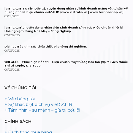
[VIETCALIB TUYỂN DỤNG]_Tuyển dụng nhân sự kinh doanh mảng vật tư sắc ký/
quang phổ và hiệu chuẩn vietCALIB (www.vietcalib.vn | www.technoshop.vn)
03/01/2026
[VIETCALIB]_Tuyển dụng Nhân viên Kinh doanh Lĩnh Vực Hiệu Chuẩn thiết bị
Hoá nghiệm Mảng Nhà Máy – Công Nghiệp
07/12/2025
Dịch Vụ Bảo trì – Sửa chữa thiết bị phòng thí nghiệm.
06/03/2025
𝐯𝐢𝐞𝐭𝐂𝐀𝐋𝐈𝐁 – Thực hiện Bảo trì – Hiệu chuẩn Máy thử độ hòa tan (độ rã) viên thuốc
8 vị trí Copley DIS 8000
06/03/2025
VỀ CHÚNG TÔI
+ Về chúng tôi
+ Sự khác biệt dịch vụ vietCALIB
+ Tầm nhìn – sứ mệnh – gía trị cốt lõi
CHÍNH SÁCH
+ Cách thức mua hàng