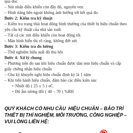
quả đọc.
– Nút nhấn điều khiển còn đầy đủ, nguyên vẹn.
– Hình dáng bên ngoài không ảnh hưởng tới kết quả đo.
Bước 2: Kiểm tra kỹ thuật
– Kiểm tra trạng thái hoạt động bình thường của thiết bị hiệu chuẩn theo
yêu cầu kỹ thuật của nhà sản xuất.
– Tất cả các nút điều khiển còn hoạt động tốt.
– Màn hình hiển thị rõ ràng, không đứt nét.
Bước 3: Kiểm tra đo lường
– Thử nghiệm hiệu suất độ thu hồi
Bước 4: Xử lý chung
– Phương tiện đo sau khi hiệu chuẩn được dán tem hiệu chuẩn và cấp
giấy chứng nhận hiệu chuẩn.
– Chu kỳ khuyến nghị hiệu chuẩn định kỳ là 1 năm
– Khi tiến hành hiệu chuẩn, đảm bảo các điều kiện sau:
+ Nhiệt độ ( 25 ± 5 ) oC.
+ Độ ẩm tương đối ( 40 – 70 ) %RH
QUÝ KHÁCH CÓ NHU CẦU HIỆU CHUẨN – BẢO TRÌ
THIẾT BỊ THÍ NGHIỆM, MÔI TRƯỜNG, CÔNG NGHIỆP –
VUI LÒNG LIÊN HỆ: