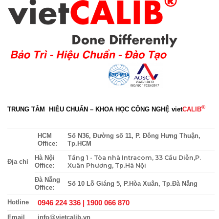
®
TRUNG TÂM HIÊU CHUẨN – KHOA HỌC CÔNG NGHỆ
viet
CALIB
HCM
Số N36, Đường số 11, P. Đông Hưng Thuận,
Office:
Tp.HCM
Tầng 1 - Tòa nhà Intracom, 33 Cầu Diễn,P.
Hà Nội
Địa chỉ
Xuân Phương, Tp.Hà Nội
Office:
Đà Nẵng
Số 10 Lỗ Giáng 5, P.Hòa Xuân, Tp.Đà Nẵng
Office:
0946 224 336 |
1900 066 870
Hotline
Email
info@vietcalib.vn