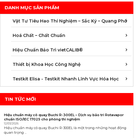
kết quả đo
DANH MỤC SẢN PHẨM
C
C
M
V
V
V
V
V
V
V
V
V
Vật Tư Tiêu Hao Thí Nghiệm – Sắc Ký – Quang Phổ
C
C
C
C
C
C
C
M
Hoá Chất – Chất Chuẩn
Á
D
Đ
H
K
N
Q
T
Hiệu Chuẩn Bảo Trì vietCALIB®
C
K
T
Thiết bị Khoa Học Công Nghệ
K
K
K
K
K
K
K
K
K
K
K
K
Testkit Elisa - Testkit Nhanh Lĩnh Vực Hóa Học
TIN TỨC MỚI
Hiệu chuẩn máy cô quay Buchi R-300EL – Dịch vụ bảo trì Rotavapor
chuẩn ISO/IEC 17025 cho phòng thí nghiệm
12/03/2026
Hiệu chuẩn máy cô quay Buchi R-300EL là một trong những hoạt động
quan trọng ...