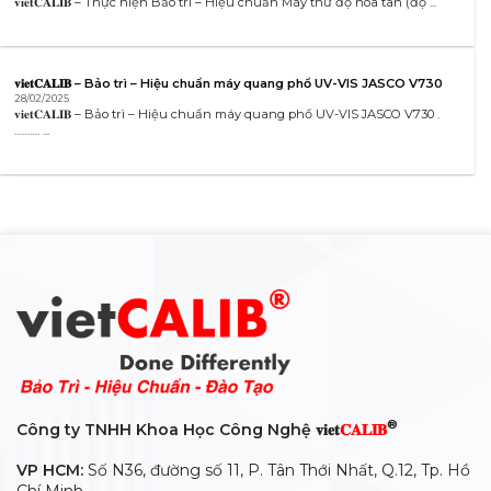
𝐯𝐢𝐞𝐭𝐂𝐀𝐋𝐈𝐁 – Thực hiện Bảo trì – Hiệu chuẩn Máy thử độ hòa tan (độ ...
𝐯𝐢𝐞𝐭𝐂𝐀𝐋𝐈𝐁 – Bảo trì – Hiệu chuẩn máy quang phổ UV-VIS JASCO V730
28/02/2025
𝐯𝐢𝐞𝐭𝐂𝐀𝐋𝐈𝐁 – Bảo trì – Hiệu chuẩn máy quang phổ UV-VIS JASCO V730 .
………. ...
®
Công ty TNHH Khoa Học Công Nghệ 𝐯𝐢𝐞𝐭
𝐂𝐀𝐋𝐈𝐁
VP HCM:
Số N36, đường số 11, P. Tân Thới Nhất, Q.12, Tp. Hồ