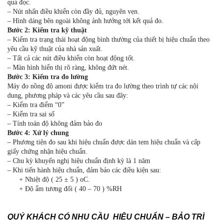
quả đọc.
– Nút nhấn điều khiển còn đầy đủ, nguyên vẹn.
– Hình dáng bên ngoài không ảnh hưởng tới kết quả đo.
Bước 2: Kiểm tra kỹ thuật
– Kiểm tra trạng thái hoạt động bình thường của thiết bị hiệu chuẩn theo
yêu cầu kỹ thuật của nhà sản xuất.
– Tất cả các nút điều khiển còn hoạt động tốt.
– Màn hình hiển thị rõ ràng, không đứt nét.
Bước 3: Kiểm tra đo lường
Máy đo nồng độ amoni được kiểm tra đo lường theo trình tự các nội
dung, phương pháp và các yêu cầu sau đây:
– Kiểm tra điểm “0”
– Kiểm tra sai số
– Tính toán độ không đảm bảo đo
Bước 4: Xử lý chung
– Phương tiện đo sau khi hiệu chuẩn được dán tem hiệu chuẩn và cấp
giấy chứng nhận hiệu chuẩn.
– Chu kỳ khuyến nghị hiệu chuẩn định kỳ là 1 năm
– Khi tiến hành hiệu chuẩn, đảm bảo các điều kiện sau:
+ Nhiệt độ ( 25 ± 5 ) oC.
+ Độ ẩm tương đối ( 40 – 70 ) %RH
QUÝ KHÁCH CÓ NHU CẦU HIỆU CHUẨN – BẢO TRÌ