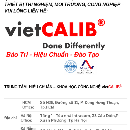
THIẾT BỊ THÍ NGHIỆM, MÔI TRƯỜNG, CÔNG NGHIỆP –
VUI LÒNG LIÊN HỆ:
®
TRUNG TÂM HIÊU CHUẨN – KHOA HỌC CÔNG NGHỆ
viet
CALIB
HCM
Số N36, Đường số 11, P. Đông Hưng Thuận,
Office:
Tp.HCM
Tầng 1 - Tòa nhà Intracom, 33 Cầu Diễn,P.
Hà Nội
Địa chỉ
Xuân Phương, Tp.Hà Nội
Office:
Đà Nẵng