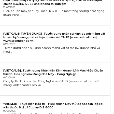
Hiệu chuẩn máy cô quay Buchi R-300EL – Dịch vụ bảo trì Rotavapor
chuẩn ISO/IEC 17025 cho phòng thí nghiệm
12/03/2026
Hiệu chuẩn máy cô quay Buchi R-300EL là một trong những hoạt động
quan trọng ...
[VIETCALIB TUYỂN DỤNG]_Tuyển dụng nhân sự kinh doanh mảng vật
tư sắc ký/ quang phổ và hiệu chuẩn vietCALIB (www.vietcalib.vn |
www.technoshop.vn)
03/01/2026
Tuyển dụng nhân sự kinh doanh mảng vật tư sắc ký/ quang phổ và
hiệu ...
[VIETCALIB]_Tuyển dụng Nhân viên Kinh doanh Lĩnh Vực Hiệu Chuẩn
thiết bị Hoá nghiệm Mảng Nhà Máy – Công Nghiệp
07/12/2025
Công ty TNHH khoa Học Công Nghệ vietCALIB (www.vietcalib.vn) với
mảng kinh doanh: Dịch vụ ...
𝐯𝐢𝐞𝐭𝐂𝐀𝐋𝐈𝐁 – Thực hiện Bảo trì – Hiệu chuẩn Máy thử độ hòa tan (độ rã)
viên thuốc 8 vị trí Copley DIS 8000
06/03/2025