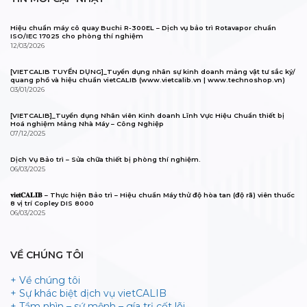
Hiệu chuẩn máy cô quay Buchi R-300EL – Dịch vụ bảo trì Rotavapor chuẩn
ISO/IEC 17025 cho phòng thí nghiệm
12/03/2026
[VIETCALIB TUYỂN DỤNG]_Tuyển dụng nhân sự kinh doanh mảng vật tư sắc ký/
quang phổ và hiệu chuẩn vietCALIB (www.vietcalib.vn | www.technoshop.vn)
03/01/2026
[VIETCALIB]_Tuyển dụng Nhân viên Kinh doanh Lĩnh Vực Hiệu Chuẩn thiết bị
Hoá nghiệm Mảng Nhà Máy – Công Nghiệp
07/12/2025
Dịch Vụ Bảo trì – Sửa chữa thiết bị phòng thí nghiệm.
06/03/2025
𝐯𝐢𝐞𝐭𝐂𝐀𝐋𝐈𝐁 – Thực hiện Bảo trì – Hiệu chuẩn Máy thử độ hòa tan (độ rã) viên thuốc
8 vị trí Copley DIS 8000
06/03/2025
VỀ CHÚNG TÔI
+ Về chúng tôi
+ Sự khác biệt dịch vụ vietCALIB
+ Tầm nhìn – sứ mệnh – gía trị cốt lõi