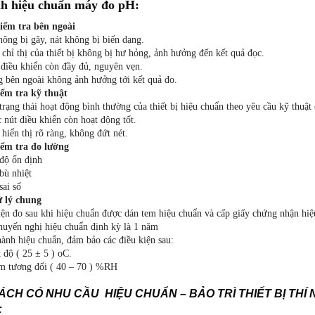
nh hiệu chuẩn máy đo pH:
iểm tra bên ngoài
ông bị gãy, nát không bị biến dạng.
chỉ thị của thiết bị không bị hư hỏng, ảnh hưởng đến kết quả đọc.
ple Preparation
HPLC Column
ệu hấp phụ
uang phổ UVVIS, AAS... hãng Analytik Jena
í GC Gas Chromatography hãng RESTEK
g LC Liquid Chromatography hãng RESTEK
c ký, quang phổ... hãng AGILENT
c ký, quang phổ... hãng HITACHI
c ký, quang phổ... hãng JASCO
ắc ký, quang phổ... hãng PERKINELMER
ắc ký, quang phổ... hãng SHIMADZU
ắc ký, quang phổ... hãng THERMO / DIONEX
điều khiển còn đầy đủ, nguyên vẹn.
 bên ngoài không ảnh hưởng tới kết quả đo.
ểm tra kỹ thuật
hành phần (Single-Component)
 đa thành phần (Multi-Component)
ic Standards GCMS
ic Standards LCMS
đa thành phần
tích Chất chuẩn Phthalates
bảo vệ thực vật Pesticide
ng (CRM - Certified Reference Materials)
trạng thái hoạt động bình thường của thiết bị hiệu chuẩn theo yêu cầu kỹ thuật 
c nút điều khiển còn hoạt động tốt.
hiển thị rõ ràng, không đứt nét.
ợng/ Volume - Flow
Chemical Parameter
ature
s
/ Time - Frequency
ểm tra đo lường
độ ổn định
hiệm
 cực kế
cầm tay hiện trường
bù nhiệt
sai số
 lý chung
 dư lượng thuốc thú y
kháng sinh (Antibiotics ELISA Test Kits)
 Mycotoxin (Mycotoxin ELISA Test Kits)
 sản phẩm mật ong (Honey ELISA Test Kits)
 sản phẩm sữa (Milk ELISA Test Kits)
sản phẩm thịt (Meat ELISA Test Kits)
 Thủy Sản (Cá; Tôm...)
m dầu ăn (Edible Oil ELISA Test Kits)
ệm gia cầm (Poultry ELISA Test Kits)
ệm sản phẩm trứng (Eggs ELISA Test Kits)
iệm thức ăn chăn nuôi & ngũ cốc
ệm thuốc trừ sâu (Pesticides ELISA Tests)
̣n đo sau khi hiệu chuẩn được dán tem hiệu chuẩn và cấp giấy chứng nhận hiệ
huyến nghị hiệu chuẩn định kỳ là 1 năm
hành hiệu chuẩn, đảm bảo các điều kiện sau:
ộ ( 25 ± 5 ) oC.
ương đối ( 40 – 70 ) %RH
CH CÓ NHU CẦU HIỆU CHUẨN – BẢO TRÌ THIẾT BỊ THÍ 
: