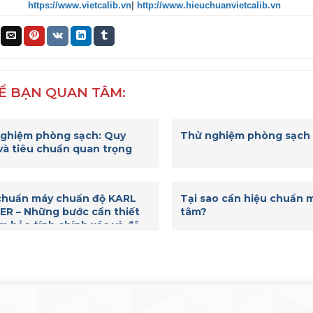
https://www.vietcalib.vn
|
http://www.hieuchuanvietcalib.vn
Ể BẠN QUAN TÂM:
ghiệm phòng sạch: Quy
Thử nghiệm phòng sạch
 và tiêu chuẩn quan trọng
chuẩn máy chuẩn độ KARL
Tại sao cần hiệu chuẩn m
ER – Những bước cần thiết
tâm?
m bảo tính chính xác và độ
ậy của kết quả đo