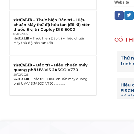
Website
𝐯𝐢𝐞𝐭𝐂𝐀𝐋𝐈𝐁 – Thực hiện Bảo trì – Hiệu
chuẩn Máy thử độ hòa tan (độ rã) viên
thuốc 8 vị trí Copley DIS 8000
06/03/2025
CÓ TH
𝐯𝐢𝐞𝐭𝐂𝐀𝐋𝐈𝐁 – Thực hiện Bảo trì – Hiệu chuẩn
Máy thử độ hòa tan (độ ...
Thử n
trình
𝐯𝐢𝐞𝐭𝐂𝐀𝐋𝐈𝐁 – Bảo trì – Hiệu chuẩn máy
quang phổ UV-VIS JASCO V730
28/02/2025
𝐯𝐢𝐞𝐭𝐂𝐀𝐋𝐈𝐁 – Bảo trì – Hiệu chuẩn máy quang
phổ UV-VIS JASCO V730 . ………. ...
Hiệu 
FISCH
để đả
tin c