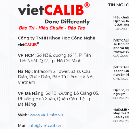
TIN MỚI 
Hiệu chuẩ
Dịch vụ b
17025 cho
12/03/2026
Công ty TNHH Khoa Học Công Nghệ
[VIETCAL
®
𝐯𝐢𝐞𝐭
𝐂𝐀𝐋𝐈𝐁
sự kinh d
phổ và hi
(www.viet
VP HCM:
Số N36, đường số 11, P. Tân
03/01/2026
Thới Nhất, Q.12, Tp. Hồ Chí Minh
[VIETCALI
Hà Nội:
Intracom 2 Tower, 33 Đ. Cầu
doanh Lĩn
nghiệm M
Diễn, Phúc Diễn, Bắc Từ Liêm, Hà Nội,
07/12/2025
Vietnam
Dịch Vụ Bả
VP Đà Nẵng:
Số 10, Đường Lỗ Giáng 05,
nghiệm.
Phường Hoà Xuân, Quận Cẩm Lệ, Tp.
06/03/2025
Đà Nẵng
𝐯𝐢𝐞𝐭𝐂𝐀
Máy thử độ
Web:
www.vietcalib.vn
Copley D
06/03/2025
Mail:
info@vietcalib.vn