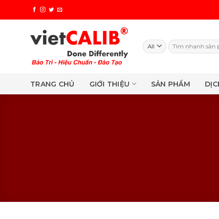
Skip
to
content
Search
for:
TRANG CHỦ
GIỚI THIỆU
SẢN PHẨM
DỊC