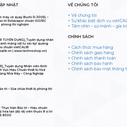
CẬP NHẬT
VỀ CHÚNG TÔI
+ Về chúng tôi
n máy cô quay Buchi R-300EL –
+ Sự khác biệt dịch vụ vietCA
ảo trì Rotavapor chuẩn ISO/IEC
 phòng thí nghiệm
+ Tầm nhìn – sứ mệnh – gía trị 
CHÍNH SÁCH
IB TUYỂN DỤNG]_Tuyển dụng nhân
oanh mảng vật tư sắc ký/ quang
+ Cách thức mua hàng
ệu chuẩn vietCALIB
calib.vn | www.technoshop.vn)
+ Chính sách giao hàng
+ Chính sách thanh toán
+ Chính sách bảo hành
B]_Tuyển dụng Nhân viên Kinh
+ Chính sách bảo mật thông t
h Vực Hiệu Chuẩn thiết bị Hoá
ảng Nhà Máy – Công Nghiệp
o trì – Sửa chữa thiết bị phòng thí
𝐋𝐈𝐁 – Thực hiện Bảo trì – Hiệu chuẩn
 hòa tan (độ rã) viên thuốc 8 vị trí
IS 8000