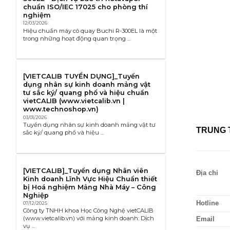
chuẩn ISO/IEC 17025 cho phòng thí
nghiệm
12/03/2026
Hiệu chuẩn máy cô quay Buchi R-300EL là một
trong những hoạt động quan trọng ...
[VIETCALIB TUYỂN DỤNG]_Tuyển
dụng nhân sự kinh doanh mảng vật
tư sắc ký/ quang phổ và hiệu chuẩn
vietCALIB (www.vietcalib.vn |
www.technoshop.vn)
03/01/2026
Tuyển dụng nhân sự kinh doanh mảng vật tư
TRUNG 
sắc ký/ quang phổ và hiệu ...
[VIETCALIB]_Tuyển dụng Nhân viên
Địa chỉ
Kinh doanh Lĩnh Vực Hiệu Chuẩn thiết
bị Hoá nghiệm Mảng Nhà Máy – Công
Nghiệp
Hotline
07/12/2025
Công ty TNHH khoa Học Công Nghệ vietCALIB
(www.vietcalib.vn) với mảng kinh doanh: Dịch
Email
vụ ...