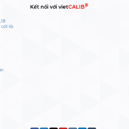
®
Kết nối với viet
CALIB
LIB
cốt lõi
in