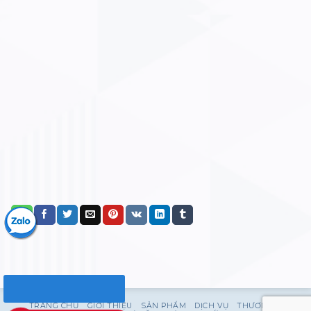
TRANG CHỦ
GIỚI THIỆU
SẢN PHẨM
DỊCH VỤ
THƯƠNG HIỆU