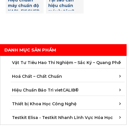
đảm bảo độ
máy chuẩn độ
hiệu chuẩn
chính xác của
KARL FISCHER
máy ly tâm?
nhiệt độ
– Những bước
cần thiết để
đảm bảo tính
chính xác và
độ tin cậy của
kết quả đo
DANH MỤC SẢN PHẨM
C
C
M
V
V
V
V
V
V
V
V
V
Vật Tư Tiêu Hao Thí Nghiệm – Sắc Ký – Quang Phổ
C
C
C
C
C
C
C
M
Hoá Chất – Chất Chuẩn
Á
D
Đ
H
K
N
Q
T
Hiệu Chuẩn Bảo Trì vietCALIB®
C
K
T
Thiết bị Khoa Học Công Nghệ
K
K
K
K
K
K
K
K
K
K
K
K
Testkit Elisa - Testkit Nhanh Lĩnh Vực Hóa Học