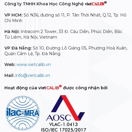
®
Công ty TNHH Khoa Học Công Nghệ 𝐯𝐢𝐞𝐭
𝐂𝐀𝐋𝐈𝐁
VP HCM:
Số N36, đường số 11, P. Tân Thới Nhất, Q.12, Tp. Hồ
Chí Minh
Hà Nội:
Intracom 2 Tower, 33 Đ. Cầu Diễn, Phúc Diễn, Bắc
Từ Liêm, Hà Nội, Vietnam
VP Đà Nẵng:
Số 10, Đường Lỗ Giáng 05, Phường Hoà Xuân,
Quận Cẩm Lệ, Tp. Đà Nẵng
Web:
www.vietcalib.vn
Mail:
info@vietcalib.vn
®
Hoạt động của viet
CALIB
được công nhận bởi