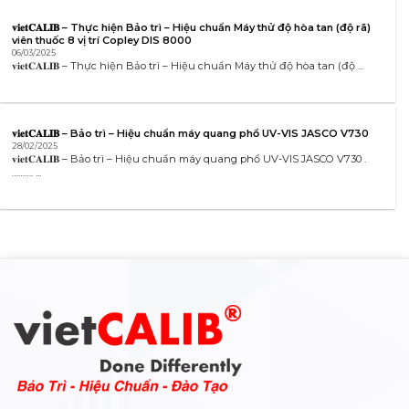
𝐯𝐢𝐞𝐭𝐂𝐀𝐋𝐈𝐁 – Thực hiện Bảo trì – Hiệu chuẩn Máy thử độ hòa tan (độ rã)
viên thuốc 8 vị trí Copley DIS 8000
06/03/2025
𝐯𝐢𝐞𝐭𝐂𝐀𝐋𝐈𝐁 – Thực hiện Bảo trì – Hiệu chuẩn Máy thử độ hòa tan (độ ...
𝐯𝐢𝐞𝐭𝐂𝐀𝐋𝐈𝐁 – Bảo trì – Hiệu chuẩn máy quang phổ UV-VIS JASCO V730
28/02/2025
𝐯𝐢𝐞𝐭𝐂𝐀𝐋𝐈𝐁 – Bảo trì – Hiệu chuẩn máy quang phổ UV-VIS JASCO V730 .
………. ...