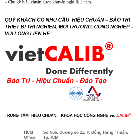
– Chu kỳ hiệu chuẩn được khuyến nghị là 1 năm.
QUÝ KHÁCH CÓ NHU CẦU HIỆU CHUẨN – BẢO TRÌ
THIẾT BỊ THÍ NGHIỆM, MÔI TRƯỜNG, CÔNG NGHIỆP –
VUI LÒNG LIÊN HỆ:
®
TRUNG TÂM HIÊU CHUẨN – KHOA HỌC CÔNG NGHỆ
viet
CALIB
HCM
Số N36, Đường số 11, P. Đông Hưng Thuận,
Office:
Tp.HCM