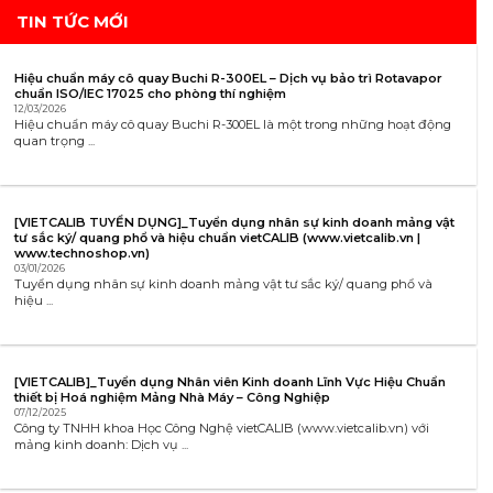
TIN TỨC MỚI
Hiệu chuẩn máy cô quay Buchi R-300EL – Dịch vụ bảo trì Rotavapor
chuẩn ISO/IEC 17025 cho phòng thí nghiệm
12/03/2026
Hiệu chuẩn máy cô quay Buchi R-300EL là một trong những hoạt động
quan trọng ...
[VIETCALIB TUYỂN DỤNG]_Tuyển dụng nhân sự kinh doanh mảng vật
tư sắc ký/ quang phổ và hiệu chuẩn vietCALIB (www.vietcalib.vn |
www.technoshop.vn)
03/01/2026
Tuyển dụng nhân sự kinh doanh mảng vật tư sắc ký/ quang phổ và
hiệu ...
[VIETCALIB]_Tuyển dụng Nhân viên Kinh doanh Lĩnh Vực Hiệu Chuẩn
thiết bị Hoá nghiệm Mảng Nhà Máy – Công Nghiệp
07/12/2025
Công ty TNHH khoa Học Công Nghệ vietCALIB (www.vietcalib.vn) với
mảng kinh doanh: Dịch vụ ...