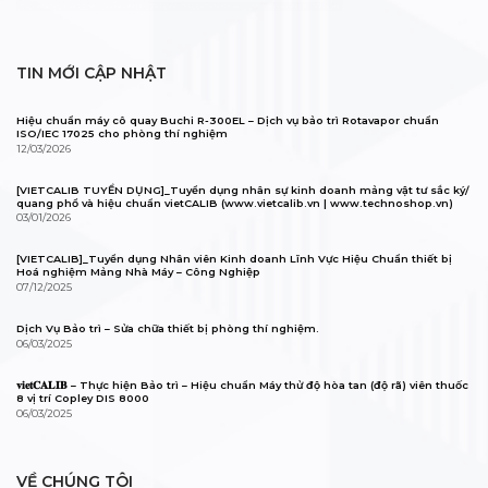
TIN MỚI CẬP NHẬT
Hiệu chuẩn máy cô quay Buchi R-300EL – Dịch vụ bảo trì Rotavapor chuẩn
ISO/IEC 17025 cho phòng thí nghiệm
12/03/2026
[VIETCALIB TUYỂN DỤNG]_Tuyển dụng nhân sự kinh doanh mảng vật tư sắc ký/
quang phổ và hiệu chuẩn vietCALIB (www.vietcalib.vn | www.technoshop.vn)
03/01/2026
[VIETCALIB]_Tuyển dụng Nhân viên Kinh doanh Lĩnh Vực Hiệu Chuẩn thiết bị
Hoá nghiệm Mảng Nhà Máy – Công Nghiệp
07/12/2025
Dịch Vụ Bảo trì – Sửa chữa thiết bị phòng thí nghiệm.
06/03/2025
𝐯𝐢𝐞𝐭𝐂𝐀𝐋𝐈𝐁 – Thực hiện Bảo trì – Hiệu chuẩn Máy thử độ hòa tan (độ rã) viên thuốc
8 vị trí Copley DIS 8000
06/03/2025
VỀ CHÚNG TÔI