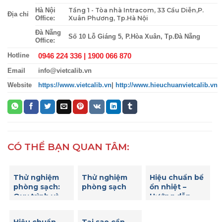
Tầng 1 - Tòa nhà Intracom, 33 Cầu Diễn,P.
Hà Nội
Địa chỉ
Xuân Phương, Tp.Hà Nội
Office:
Đà Nẵng
Số 10 Lỗ Giáng 5, P.Hòa Xuân, Tp.Đà Nẵng
Office:
0946 224 336 |
1900 066 870
Hotline
Email
info@vietcalib.vn
Website
https://www.vietcalib.vn
|
http://www.hieuchuanvietcalib.vn
CÓ THỂ BẠN QUAN TÂM:
Thử nghiệm
Thử nghiệm
Hiệu chuẩn bể
phòng sạch:
phòng sạch
ổn nhiệt –
Quy trình và
Hướng dẫn
tiêu chuẩn
hiệu chuẩn bể
quan trọng
ổn nhiệt để
Hiệu chuẩn
Tại sao cần