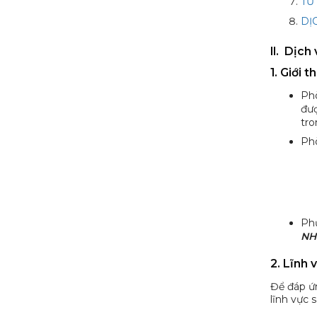
TƯ
DỊ
II. Dịc
1. Giới 
Ph
đượ
tro
Ph
Ph
NH
2. Lĩnh 
Để đáp ứ
lĩnh vực s