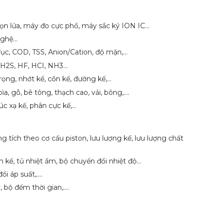
ọn lửa, máy đo cực phổ, máy sắc ký ION IC…
nghệ…
đục, COD, TSS, Anion/Cation, độ mặn,…
, H2S, HF, HCI, NH3…
trọng, nhớt kế, cồn kế, đường kế,…
ìa, gỗ, bê tông, thạch cao, vải, bông,….
c xạ kế, phân cực kế,…
 tích theo cơ cấu piston, lưu lượng kế, lưu lượng chất
 ẩm kế, tủ nhiệt ẩm, bộ chuyển đổi nhiệt độ…
ổi áp suất,….
 bộ đếm thời gian,….