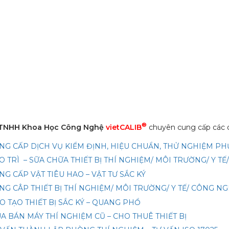
®
 TNHH Khoa Học Công Nghệ
vietCALIB
chuyên cung cấp các d
NG CẤP DỊCH VỤ KIỂM ĐỊNH, HIỆU CHUẨN, THỬ NGHIỆM P
O TRÌ – SỮA CHỮA THIẾT BỊ THÍ NGHIỆM/ MÔI TRƯỜNG/ Y T
NG CẤP VẬT TIÊU HAO – VẬT TƯ SẮC KÝ
NG CÂP THIẾT BỊ THÍ NGHIỆM/ MÔI TRƯỜNG/ Y TẾ/ CÔNG N
O TẠO THIẾT BỊ SẮC KÝ – QUANG PHỔ
A BÁN MÁY THÍ NGHIỆM CŨ – CHO THUÊ THIẾT BỊ