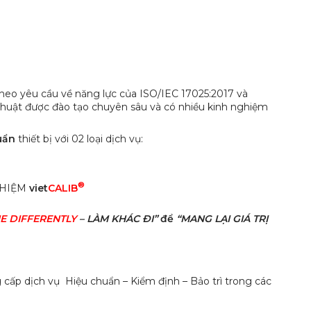
eo yêu cầu về năng lực của ISO/IEC 17025:2017 và
thuật được đào tạo chuyên sâu và có nhiều kinh nghiệm
huẩn
thiết bị với 02 loại dịch vụ:
®
GHIỆM
viet
CALIB
E DIFFERENTLY
– LÀM KHÁC ĐI”
để
“MANG LẠI GIÁ TRỊ
cấp dịch vụ Hiệu chuẩn – Kiểm định – Bảo trì trong các