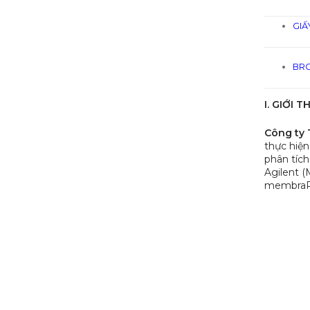
chuẩn ISO/IEC 17025 cho phòng thí
nghiệm
GIẤ
12/03/2026
Hiệu chuẩn máy cô quay Buchi R-300EL là một
trong những hoạt động quan trọng ...
BRO
[VIETCALIB TUYỂN DỤNG]_Tuyển
I. GIỚI 
dụng nhân sự kinh doanh mảng vật
tư sắc ký/ quang phổ và hiệu chuẩn
Công ty
vietCALIB (www.vietcalib.vn |
thực hiện
www.technoshop.vn)
phân tích
03/01/2026
Tuyển dụng nhân sự kinh doanh mảng vật tư
Agilent 
sắc ký/ quang phổ và hiệu ...
membraP
[VIETCALIB]_Tuyển dụng Nhân viên
Kinh doanh Lĩnh Vực Hiệu Chuẩn thiết
bị Hoá nghiệm Mảng Nhà Máy – Công
Nghiệp
07/12/2025
Công ty TNHH khoa Học Công Nghệ vietCALIB
(www.vietcalib.vn) với mảng kinh doanh: Dịch
vụ ...