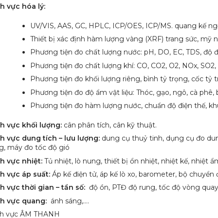
h vực hóa lý:
UV/VIS, AAS, GC, HPLC, ICP/OES, ICP/MS. quang kế ng
Thiết bị xác định hàm lượng vàng (XRF) trang sức, mỹ 
Phương tiện đo chất lượng nước: pH, DO, EC, TDS, độ 
Phương tiện đo chất lượng khí: CO, CO2, O2, NOx, SO2
Phương tiện đo khối lượng riêng, bình tỷ trọng, cốc tỷ 
Phương tiện đo độ ẩm vật liệu: Thóc, gạo, ngô, cà phê, b
Phương tiện đo hàm lượng nước, chuẩn độ điện thế, khú
nh vực khối lượng:
cân phân tích, cân kỹ thuật.
h vực dung tích – lưu lượng:
dung cụ thuỷ tinh, dụng cụ đo dung
g, máy đo tốc độ gió
h vực nhiệt:
Tủ nhiệt, lò nung, thiết bị ổn nhiệt, nhiệt kế, nhiệt
nh vực áp suất:
Áp kế điện tử, áp kế lò xo, barometer, bộ chuyển đ
h vực thời gian – tần số:
độ ồn, PTĐ độ rung, tốc độ vòng quay,
nh vực quang:
ánh sáng,….
nh vực ÂM THANH