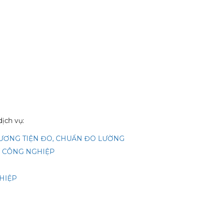
ịch vụ:
HƯƠNG TIỆN ĐO, CHUẨN ĐO LƯỜNG
Ế/ CÔNG NGHIỆP
GHIỆP