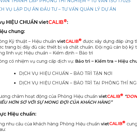
 VẤN THÀNH LẬP PHÒNG THÍ NGHIỆM – TƯ VẤN ISO 17025
CH VỤ LẬP DỰ ÁN ĐẦU TƯ – TƯ VẤN QUẢN LÝ DỰ ÁN
®
h vụ HIỆU CHUẨN viet
CALIB
:
thiệu chung:
®
òng Kỹ thuật – Hiệu chuẩn
viet
CALIB
được xây dựng đáp ứng th
c trang bị đầy đủ các thiết bị và chất chuẩn.
Đội ngũ cán bộ kỹ 
ng lĩnh vực Hiệu chuẩn – Kiểm định – Bảo trì
òng có nhiệm vụ cung cấp dịch vụ:
Bảo trì – Kiểm tra – Hiệu c
DỊCH VỤ HIỆU CHUẨN – BẢO TRÌ TẬN NƠI
DỊCH VỤ HIỆU CHUẨN – BẢO TRÌ TẠI PHÒNG THÍ N
®
ương châm hoạt động của
Phòng Hiệu chuẩn
viet
CALIB
“
DON
IỀU HƠN SƠ VỚI SỰ MONG ĐỢI CỦA KHÁCH HÀNG”
vực Hiệu chuẩn:
®
ng nhu cầu của khách hàng Phòng Hiệu chuẩn
viet
CALIB
cung 
au: