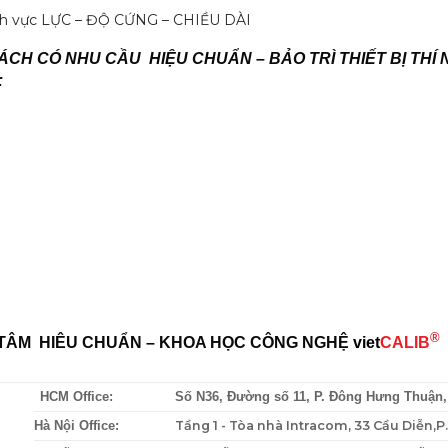
nh vực LỰC – ĐỘ CỨNG – CHIỀU DÀI
CH CÓ NHU CẦU HIỆU CHUẨN – BẢO TRÌ THIẾT BỊ THÍ 
:
®
TÂM HIÊU CHUẨN – KHOA HỌC CÔNG NGHỆ
viet
CALIB
HCM Office:
Số N36, Đường số 11, P. Đông Hưng Thuận
Tầng 1 - Tòa nhà Intracom, 33 Cầu Diễn,
Hà Nội Office: