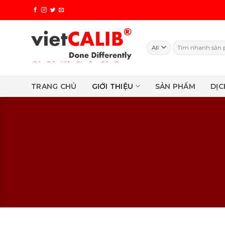
Skip
to
content
Search
for:
TRANG CHỦ
GIỚI THIỆU
SẢN PHẨM
DỊC