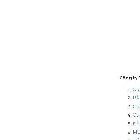
Công ty
CU
BẢ
CU
CU
ĐÀ
MU