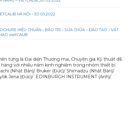
 NẴNG – VIETCALIB_30.03.2022
ETCALIB HÀ NỘI – 30.03.2022
OCHURE HIỆU CHUẨN – BẢO TRÌ – SỬA CHỮA – ĐÀO TẠO – VẬT
 HAO vietCALIB
iên từng là Đại diện Thương mại, Chuyên gia Kỹ thuật đã
h hàng với nhiều năm kinh nghiệm trong nhóm thiết bị
tachi (Nhật Bản)/ Bruker (Đức)/ Shimadzu (Nhật Bản)/
 Analytik Jena (Đức)/ EDINBURGH INSTRUMENT (Anh)/