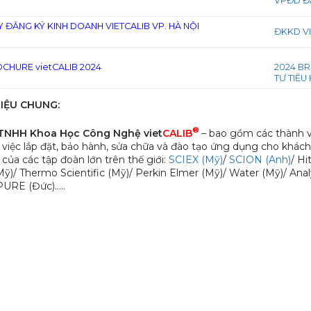
VPĐD ĐÀ
Y ĐĂNG KÝ KINH DOANH VIETCALIB VP. HÀ NỘI
ĐKKD VI
CHURE vietCALIB 2024
2024 BR
TƯ TIÊU
THIỆU CHUNG:
®
 TNHH Khoa Học Công Nghệ viet
CALIB
– bao gồm các thành v
 việc lắp đặt, bảo hành, sửa chữa và đào tạo ứng dụng cho khác
 của các tập đoàn lớn trên thế giới:
SCIEX (Mỹ)
/
SCION (Anh)
/ Hi
(Mỹ)/ Thermo Scientific (Mỹ)/ Perkin Elmer (Mỹ)/ Water (Mỹ)/
URE (Đức)…..