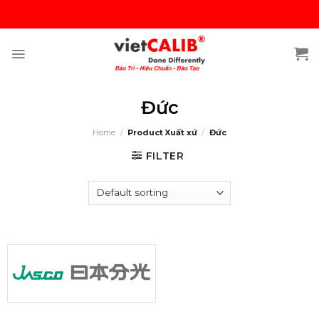
Skip
to
content
Đức
Home
/
Product Xuất xứ
/
Đức
FILTER