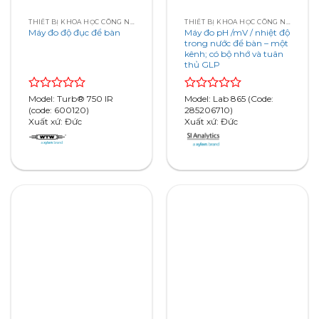
THIẾT BỊ KHOA HỌC CÔNG NGHỆ
THIẾT BỊ KHOA HỌC CÔNG NGHỆ
Máy đo độ đục để bàn
Máy đo pH /mV / nhiệt độ
trong nước để bàn – một
kênh; có bộ nhớ và tuân
thủ GLP
Rated
Model: Turb® 750 IR
Rated
Model: Lab 865 (Code:
0
(code: 600120)
0
285206710)
out
Xuất xứ: Đức
out
Xuất xứ: Đức
of
of
5
5