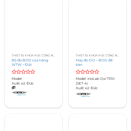
THIẾT BỊ KHOA HỌC CÔNG NGHỆ
THIẾT BỊ KHOA HỌC CÔNG NGHỆ
Bộ đo BOD của hãng
Máy đo DO – BOD để
WTW – Đức
bàn
Rated
Model:
Rated
Model: inoLab Oxi 7310
0
Xuất xứ: Đức
0
(SET 4)
₫
1
out
out
Xuất xứ: Đức
of
of
5
5