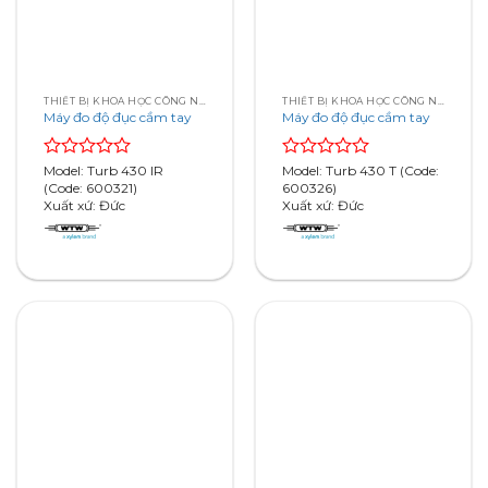
THIẾT BỊ KHOA HỌC CÔNG NGHỆ
THIẾT BỊ KHOA HỌC CÔNG NGHỆ
Máy đo độ đục cầm tay
Máy đo độ đục cầm tay
Rated
Model: Turb 430 IR
Rated
Model: Turb 430 T (Code:
0
(Code: 600321)
0
600326)
out
Xuất xứ: Đức
out
Xuất xứ: Đức
of
of
5
5