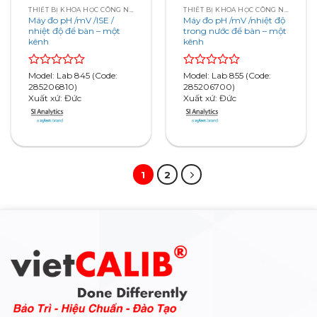
THIẾT BỊ KHOA HỌC CÔNG NGHỆ
THIẾT BỊ KHOA HỌC CÔNG NGHỆ
Máy đo pH /mV /ISE /
Máy đo pH /mV /nhiệt độ
nhiệt độ để bàn – một
trong nước để bàn – một
kênh
kênh
Rated
Model: Lab 845 (Code:
Rated
Model: Lab 855 (Code:
0
285206810)
0
285206700)
out
Xuất xứ: Đức
out
Xuất xứ: Đức
of
of
5
5
1
2