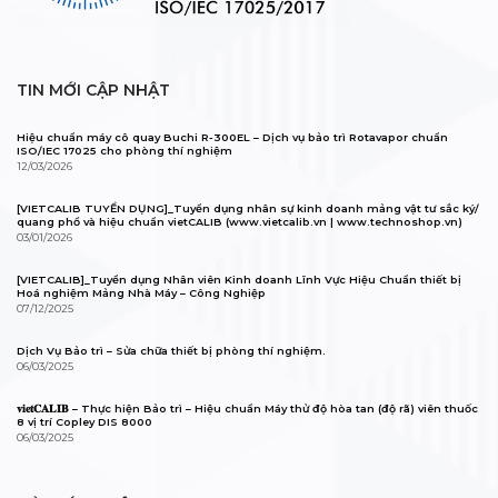
TIN MỚI CẬP NHẬT
Hiệu chuẩn máy cô quay Buchi R-300EL – Dịch vụ bảo trì Rotavapor chuẩn
ISO/IEC 17025 cho phòng thí nghiệm
12/03/2026
[VIETCALIB TUYỂN DỤNG]_Tuyển dụng nhân sự kinh doanh mảng vật tư sắc ký/
quang phổ và hiệu chuẩn vietCALIB (www.vietcalib.vn | www.technoshop.vn)
03/01/2026
[VIETCALIB]_Tuyển dụng Nhân viên Kinh doanh Lĩnh Vực Hiệu Chuẩn thiết bị
Hoá nghiệm Mảng Nhà Máy – Công Nghiệp
07/12/2025
Dịch Vụ Bảo trì – Sửa chữa thiết bị phòng thí nghiệm.
06/03/2025
𝐯𝐢𝐞𝐭𝐂𝐀𝐋𝐈𝐁 – Thực hiện Bảo trì – Hiệu chuẩn Máy thử độ hòa tan (độ rã) viên thuốc
8 vị trí Copley DIS 8000
06/03/2025