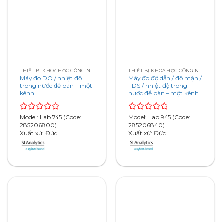
THIẾT BỊ KHOA HỌC CÔNG NGHỆ
THIẾT BỊ KHOA HỌC CÔNG NGHỆ
Máy đo DO / nhiệt độ
Máy đo độ dẫn / độ mặn /
trong nước để bàn – một
TDS / nhiệt độ trong
kênh
nước để bàn – một kênh
Rated
Model: Lab 745 (Code:
Rated
Model: Lab 945 (Code:
0
285206800)
0
285206840)
out
Xuất xứ: Đức
out
Xuất xứ: Đức
of
of
5
5