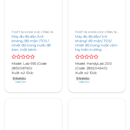
THIẾT BỊ KHOA HỌC CÔNG NGHỆ
THIẾT BỊ KHOA HỌC CÔNG NGHỆ
Máy đo độ dẫn /trở
Máy đo độ dẫn/ trở
kháng /độ mặn /TDS /
kháng/ độ mặn/ TDS/
nhiệt độ trong nước để
nhiệt độ trong nước cầm
bàn, một kênh
tay hiện trường
Rated
Model: Lab 955 (Code:
Rated
Model: HandyLab 200
0
285206760)
0
(Code: 285204540)
out
Xuất xứ: Đức
out
Xuất xứ: Đức
of
of
5
5