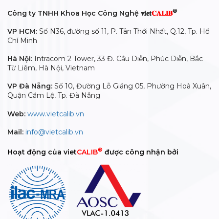
®
Công ty TNHH Khoa Học Công Nghệ 𝐯𝐢𝐞𝐭
𝐂𝐀𝐋𝐈𝐁
VP HCM:
Số N36, đường số 11, P. Tân Thới Nhất, Q.12, Tp. Hồ
Chí Minh
Hà Nội:
Intracom 2 Tower, 33 Đ. Cầu Diễn, Phúc Diễn, Bắc
Từ Liêm, Hà Nội, Vietnam
VP Đà Nẵng:
Số 10, Đường Lỗ Giáng 05, Phường Hoà Xuân,
Quận Cẩm Lệ, Tp. Đà Nẵng
Web:
www.vietcalib.vn
Mail:
info@vietcalib.vn
®
Hoạt động của viet
CALIB
được công nhận bởi